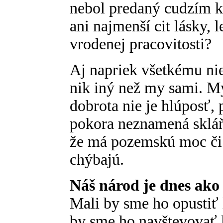
nebol predaný cudzím k
ani najmenší cit lásky, l
vrodenej pracovitosti?
Aj napriek všetkému nie
nik iný než my sami. M
dobrota nie je hlúposť,
pokora neznamená skláň
že má pozemskú moc či 
chýbajú.
Náš národ je dnes ako
Mali by sme ho opustiť 
by sme ho navštevovať 