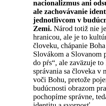
nacionalizmus ani ods
ale zachovávanie ident
jednotlivcom v budúcn
Zemi.
Národ totiž nie j
hranicou, ale je to kult
človeku, chápanie Boha 
Slovákom a Slovanom pre
do pŕs“, ale zaväzuje to
správania sa človeka v
voči Bohu, pretože poj
budúcnosti obrazom prav
pochopíme správne, teda
identitu a svornosť.