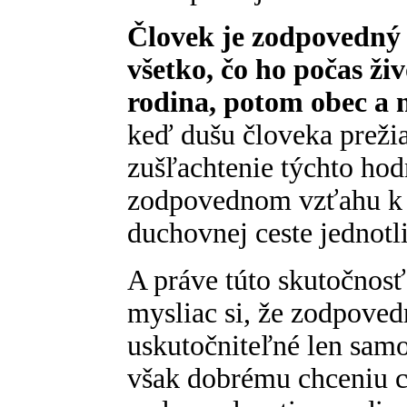
Človek je zodpovedný n
všetko, čo ho počas ži
rodina, potom obec a 
keď dušu človeka prežia
zušľachtenie týchto ho
zodpovednom vzťahu k 
duchovnej ceste jednotl
A práve túto skutočnos
mysliac si, že zodpoved
uskutočniteľné len sa
však dobrému chceniu 