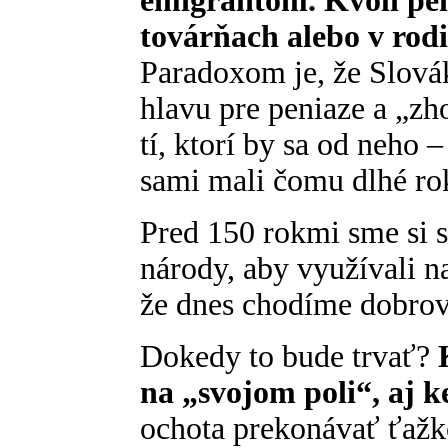
emigrantom. Kvôli pen
továrňach alebo v rod
Paradoxom je, že Slovák
hlavu pre peniaze a „zh
tí, ktorí by sa od neho –
sami mali čomu dlhé ro
Pred 150 rokmi sme si s
národy, aby využívali n
že dnes chodíme dobro
Dokedy to bude trvať?
na „svojom poli“, aj k
ochota prekonávať ťažko