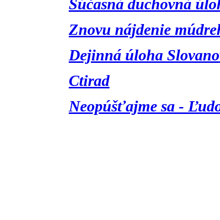
Súčasná duchovná úloh
Znovu nájdenie múdre
Dejinná úloha Slovano
Ctirad
Neopúšťajme sa - Ľudo