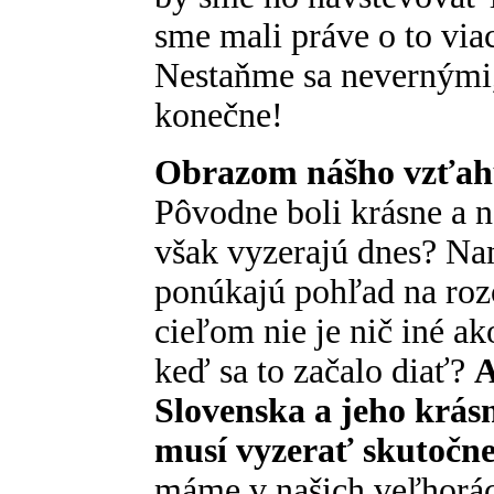
sme mali práve o to via
Nestaňme sa nevernými,
konečne!
Obrazom nášho vzťahu
Pôvodne boli krásne a 
však vyzerajú dnes? Na
ponúkajú pohľad na roz
cieľom nie je nič iné ak
keď sa to začalo diať?
A
Slovenska a jeho krás
musí vyzerať skutočne 
máme v našich veľhorác