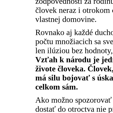
zodpovednosti za rodinu
človek neraz i otroko
vlastnej domovine.
Rovnako aj každé ducho
počtu množiacich sa sv
len ilúziou bez hodnoty
Vzťah k národu je jed
živote človeka. Člove
má silu bojovať s úska
celkom sám.
Ako možno spozorovať 
dostať do otroctva nie p