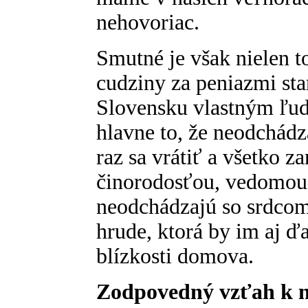
nehovoriac.
Smutné je však nielen t
cudziny za peniazmi sta
Slovensku vlastným ľuď
hlavne to, že neodchád
raz sa vrátiť a všetko 
činorodosťou, vedomou 
neodchádzajú so srdco
hrude, ktorá by im aj ďa
blízkosti domova.
Zodpovedný vzťah k n