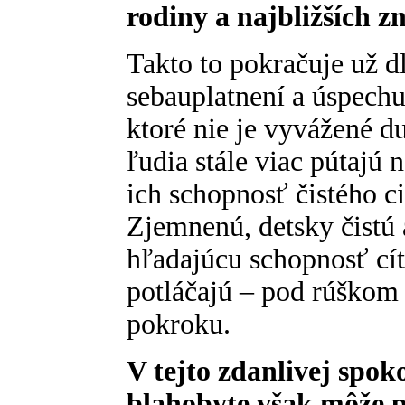
rodiny a najbližších 
Takto to pokračuje už 
sebauplatnení a úspech
ktoré nie je vyvážené 
ľudia stále viac pútajú
ich schopnosť čistého ci
Zjemnenú, detsky čistú 
hľadajúcu schopnosť cí
potláčajú – pod rúškom
pokroku.
V tejto zdanlivej spok
blahobyte však môže p