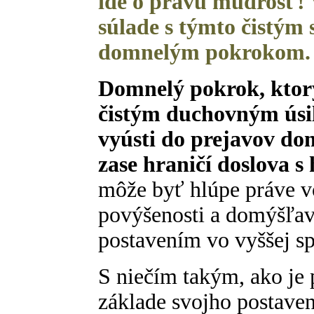
ide o pravú múdrosť! V
súlade s týmto čistým 
domnelým pokrokom.
Domnelý pokrok, ktorý
čistým duchovným úsi
vyústi do prejavov dom
zase hraničí doslova s
môže byť hlúpe práve v
povýšenosti a domýšľavo
postavením vo vyššej sp
S niečím takým, ako je
základe svojho postaveni