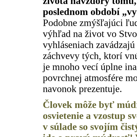
života navzdory tomu, 
poslednom období „vyš
Podobne zmýšľajúci ľudi
výhľad na život vo Stvor
vyhláseniach zavádzajú 
záchvevy tých, ktorí vn
je mnoho vecí úplne inak
povrchnej atmosfére mo
navonok prezentuje.
Človek môže byť múd
osvietenie a vzostup sv
v súlade so svojím čis