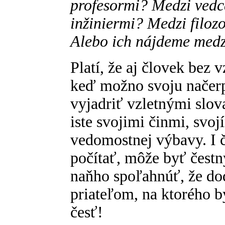
profesormi? Medzi vedc
inžiniermi? Medzi filoz
Alebo ich nájdeme medz
Platí, že aj človek bez
keď možno svoju načer
vyjadriť vzletnými slov
iste svojimi činmi, svo
vedomostnej výbavy. I č
počítať, môže byť čestn
naňho spoľahnúť, že do
priateľom, na ktorého b
česť!