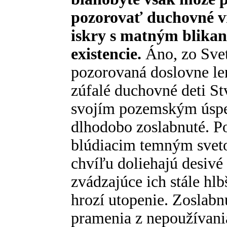
pozorovať duchovné v
iskry s matným blikaní
existencie.
Áno, zo Svet
pozorovaná doslovne le
zúfalé duchovné deti St
svojím pozemským úspe
dlhodobo zoslabnuté. Po
blúdiacim temným sveto
chvíľu doliehajú desivé 
zvádzajúce ich stále hl
hrozí utopenie. Zoslabn
pramenia z nepoužívania