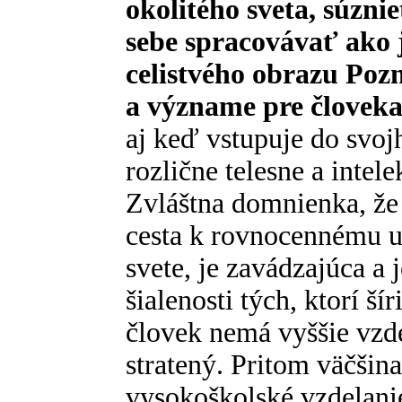
okolitého sveta, súznie
sebe spracovávať ako 
celistvého obrazu Pozn
a význame pre človeka
aj keď vstupuje do svo
rozlične telesne a intel
Zvláštna domnienka, že j
cesta k rovnocennému 
svete, je zavádzajúca a
šialenosti tých, ktorí š
človek nemá vyššie vzde
stratený. Pritom väčšina
vysokoškolské vzdelanie,