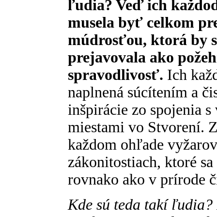
ľudia? Veď ich každod
musela byť celkom pr
múdrosťou, ktorá by s
prejavovala ako požeh
spravodlivosť.
Ich kaž
naplnená súcítením a či
inšpirácie zo spojenia
miestami vo Stvorení. Z
každom ohľade vyžarov
zákonitostiach, ktoré s
rovnako ako v prírode č
Kde sú teda takí ľudia?