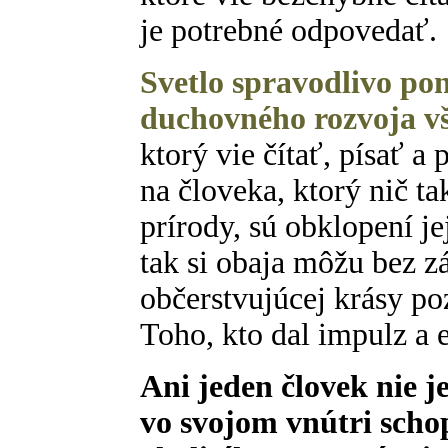
je potrebné odpovedať.
Svetlo spravodlivo p
duchovného rozvoja 
ktorý vie čítať, písať a p
na človeka, ktorý nič ta
prírody, sú obklopení j
tak si obaja môžu bez z
občerstvujúcej krásy po
Toho, kto dal impulz a e
Ani jeden človek nie j
vo svojom vnútri sch