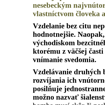
nesebeckým najvnútorn
vlastníctvom človeka a
Vzdelanie bez citu ne
hodnotnejšie. Naopak, 
východiskom bezcitnéh
ktorému z väčšej čast
vnímanie svedomia.
Vzdelávanie druhých 
rozvíjania ich vnútorn
posilňuje jednostranne
možno nazvať šialens