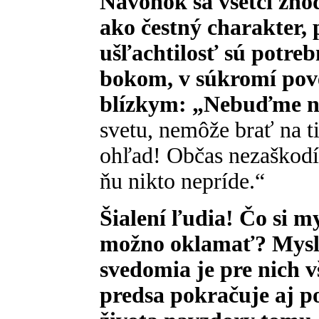
Navonok sa všetci zhod
ako čestný charakter, 
ušľachtilosť sú potreb
bokom, v súkromí pove
blízkym: „Nebuďme n
svetu, nemôže brať na t
ohľad! Občas nezaškodí
ňu nikto nepríde.“
Šialení ľudia! Čo si m
možno oklamať? Myslia
svedomia je pre nich 
predsa pokračuje aj p