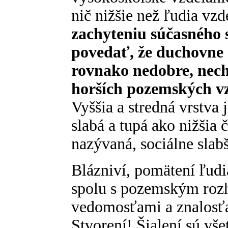
nič nižšie než ľudia vzd
zachyteniu súčasného s
povedať, že duchovne s
rovnako nedobre, nech 
horších pozemských v
Vyššia a stredná vrstva
slabá a tupá ako nižšia 
nazývaná, sociálne slabš
Blázniví, pomätení ľudi
spolu s pozemským ro
vedomosťami a znalosťa
Stvorení! Šialení sú všet