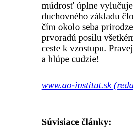
múdrosť úplne vylučuje
duchovného základu člov
čím okolo seba prirodze
prvoradú posilu všetké
ceste k vzostupu. Prave
a hlúpe cudzie!
www.ao-institut.sk (red
Súvisiace články: