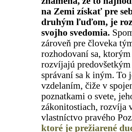
znamená, že to najhodn
na Zemi získať pre se
druhým ľuďom, je rozvo
svojho svedomia.
Spomí
zároveň pre človeka tý
rozhodovaní sa, ktorým
rozvíjajú predovšetký
správaní sa k iným. To j
vzdelaním, čiže v spojen
poznatkami o svete, jeho
zákonitostiach, rozvíja
vlastníctvo pravého Poz
ktoré je prežiarené d