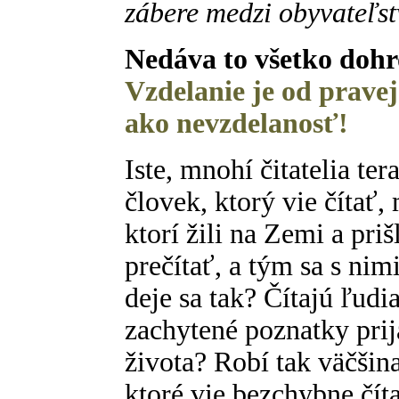
zábere medzi obyvateľs
Nedáva to všetko doh
Vzdelanie je od prave
ako nevzdelanosť!
Iste, mnohí čitatelia te
človek, ktorý vie čítať,
ktorí žili na Zemi a pri
prečítať, a tým sa s ni
deje sa tak? Čítajú ľudia
zachytené poznatky prija
života? Robí tak väčšin
ktoré vie bezchybne číta