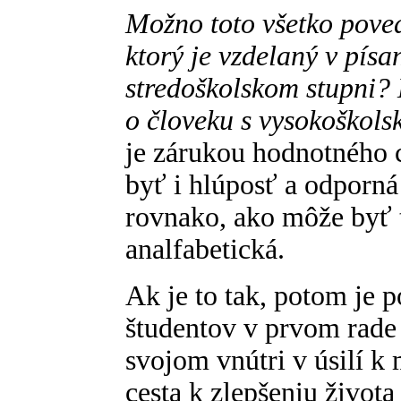
Možno toto všetko pove
ktorý je vzdelaný v písa
stredoškolskom stupni?
o človeku s vysokoškol
je zárukou hodnotného 
byť i hlúposť a odporná
rovnako, ako môže byť 
analfabetická.
Ak je to tak, potom je p
študentov v prvom rade 
svojom vnútri v úsilí k
cesta k zlepšeniu život