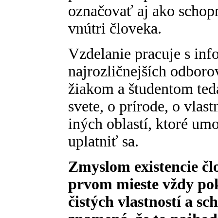
označovať aj ako schopn
vnútri človeka.
Vzdelanie pracuje s inf
najrozličnejších odboro
žiakom a študentom ted
svete, o prírode, o vlas
iných oblastí, ktoré u
uplatniť sa.
Zmyslom existencie čl
prvom mieste vždy pok
čistých vlastností a sc