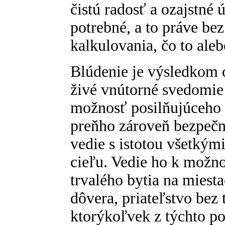
čistú radosť a ozajstné 
potrebné, a to práve be
kalkulovania, čo to aleb
Blúdenie je výsledkom o
živé vnútorné svedomie 
možnosť posilňujúceho s
preňho zároveň bezpečn
vedie s istotou všetkým
cieľu. Vedie ho k možn
trvalého bytia na miesta
dôvera, priateľstvo bez 
ktorýkoľvek z týchto p