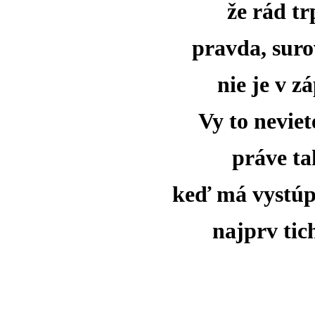
že rád trp
pravda, suro
nie je v 
Vy to nevie
práve t
keď má vystúpi
najprv tic