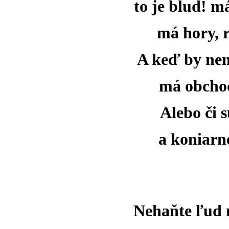
to je blud! m
má hory, r
A keď by nem
má obchod
Alebo či 
a koniarn
Nehaňte ľud m