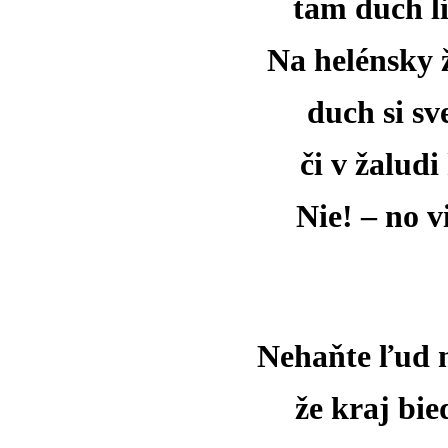
tam duch li
Na helénsky 
duch si sv
či v žaludi
Nie! – no 
Nehaňte ľud m
že kraj bi