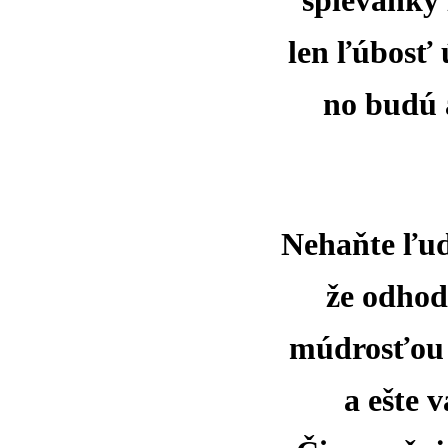
spievanky
len ľúbosť 
no budú 
Nehaňte ľud
že odhod
múdrosťou 
a ešte 