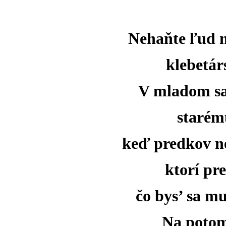
Nehaňte ľud m
klebetár
V mladom sa 
starému
keď predkov ne
ktorí pre
čo bys’ sa m
Na potom