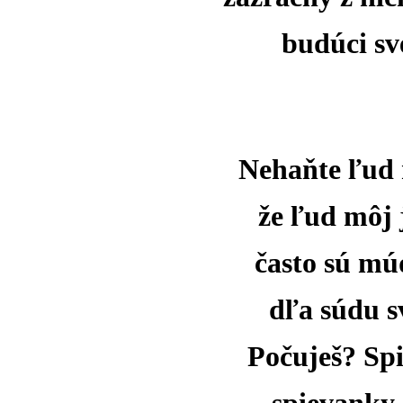
budúci sve
Nehaňte ľud m
že ľud môj 
často sú mú
dľa súdu s
Počuješ? Spi