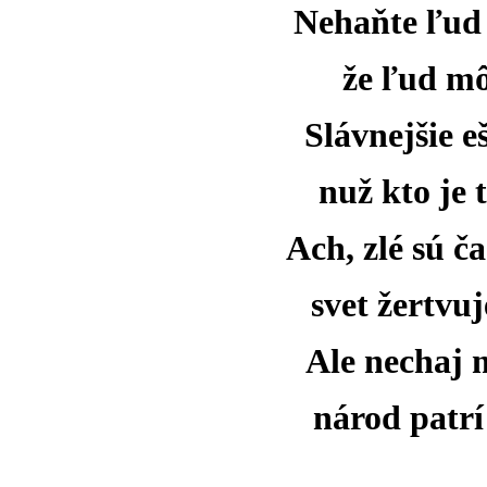
Nehaňte ľud 
že ľud mô
Slávnejšie e
nuž kto je
Ach, zlé sú č
svet žertvu
Ale nechaj 
národ patrí