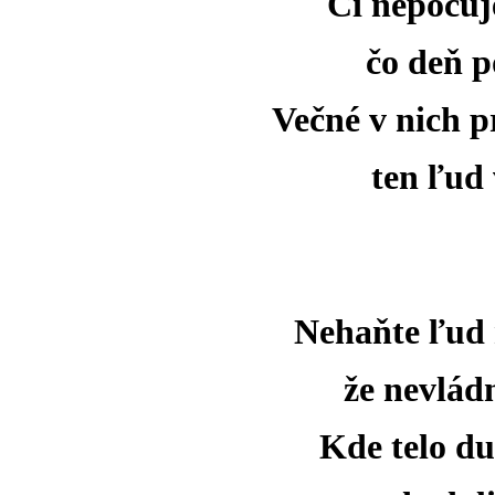
Či nepočuj
čo deň p
Večné v nich p
ten ľud 
Nehaňte ľud m
že nevlád
Kde telo du