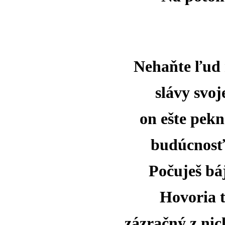
Nehaňte ľud 
slávy svoj
on ešte pekn
budúcnosť
Počuješ bá
Hovoria t
zázračný z nic