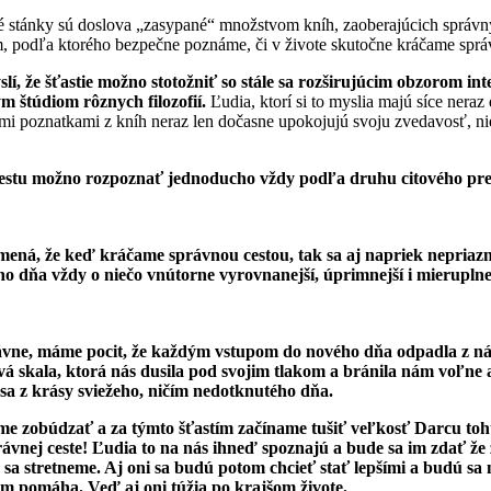
vé stánky sú doslova „zasypané“ množstvom kníh, zaoberajúcich správ
m, podľa ktorého bezpečne poznáme, či v živote skutočne kráčame spr
slí, že šťastie možno stotožniť so stále sa rozširujúcim obzorom in
m štúdiom rôznych filozofií.
Ľudia, ktorí si to myslia majú síce neraz
mi poznatkami z kníh neraz len dočasne upokojujú svoju zvedavosť, ni
estu možno rozpoznať jednoducho vždy podľa druhu citového prež
mená, že keď kráčame správnou cestou, tak sa aj napriek nepriaz
o dňa vždy o niečo vnútorne vyrovnanejší, úprimnejší i mieruplne
ne, máme pocit, že každým vstupom do nového dňa odpadla z ná
vá skala, ktorá nás dusila pod svojim tlakom a bránila nám voľne 
sa z krásy sviežeho, ničím nedotknutého dňa.
me zobúdzať a za týmto šťastím začíname tušiť veľkosť Darcu toh
ávnej ceste! Ľudia to na nás ihneď spoznajú a bude sa im zdať že
sa stretneme. Aj oni sa budú potom chcieť stať lepšími a budú sa 
m pomáha. Veď aj oni túžia po krajšom živote.