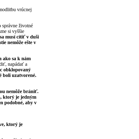
modlitbu vrúcnej
o správne životné
sme si vyššie
sa musí cítiť v duši
tie nemôže ešte v
a ako sa k nám
diť, napádať a
iac obklopovaný
 boli uzatvorené.
 ňou nemôže brániť.
, ktorý je jedným
len podobné, aby v
e, ktorý je