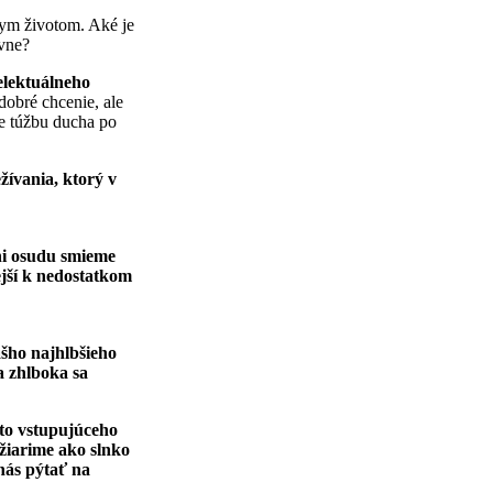
nym životom. Aké je
ávne?
telektuálneho
 dobré chcenie, ale
e túžbu ducha po
ívania, ktorý v
ni osudu smieme
jší k nedostatkom
šho najhlbšieho
a zhlboka sa
to vstupujúceho
 žiarime ako slnko
nás pýtať na