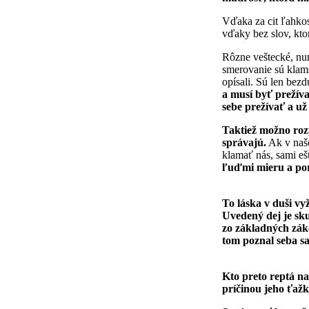
Vďaka za cit ľahkos
vďaky bez slov, ktor
Rôzne veštecké, num
smerovanie sú klams
opísali. Sú len be
a musí byť prežíva
sebe prežívať a už
Taktiež možno roz
správajú.
Ak v našo
klamať nás, sami eš
ľuďmi mieru a por
To láska v duši vy
Uvedený dej je sk
zo základných záko
tom poznal seba s
Kto preto reptá na
príčinou jeho ťažk