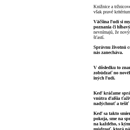
Knižnice a tržnico
však pravé kritériu
Väčšina ľudí si my
poznania či hĺbavý
nevnímajú, že nový
šťastí.
Správnu životnú c
nás zanecháva.
V dôsledku to zna
zobúdzať no novéh
iných ľudí.
Keď kráčame správ
vnútra ďalšia ťaži
nadýchnuť a tešiť 
Keď sa takto smie
pokoja, sme na spr
na každého, s kým 
múdrosť, ktorá ná