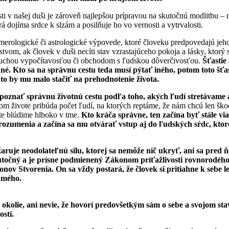
ti v našej duši je zároveň najlepšou prípravou na skutočnú modlitbu – 
á dojíma srdce k slzám a posilňuje ho vo vernosti a vytrvalosti.
erologické či astrologické výpovede, ktoré človeku predpovedajú jeh
tvom, ak človek v duši necíti stav vzrastajúceho pokoja a lásky, ktorý 
zduchou vypočítavosťou či obchodom s ľudskou dôverčivosťou.
Šťastie 
né. Kto sa na správnu cestu teda musí pýtať iného, potom toto šťas
 to by mu malo stačiť na prehodnotenie života.
poznať správnu životnú cestu podľa toho, akých ľudí stretávame 
m živote pribúda počet ľudí, na ktorých reptáme, že nám chcú len ško
te blúdime hlboko v tme.
Kto kráča správne, ten začína byť stále v
ozumenia a začína sa mu otvárať vstup aj do ľudských sŕdc, ktoré
žaruje neodolateľnú silu, ktorej sa nemôže nič ukryť, ani sa pred
utočný a je prísne podmienený Zákonom príťažlivosti rovnorodého
nov Stvorenia. On sa vždy postará, že človek si pritiahne k sebe 
amého.
 okolie, ani nevie, že hovorí predovšetkým sám o sebe a svojom stav
ostí.