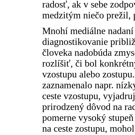
radosť, ak v sebe zodp
medzitým niečo prežil, 
Mnohí mediálne nadaní 
diagnostikovanie pribli
človeka nadobúda zmyse
rozlíšiť, či bol konkrét
vzostupu alebo zostupu
zaznamenalo napr. nízky
ceste vzostupu, vyjadru
prirodzený dôvod na rad
pomerne vysoký stupeň 
na ceste zostupu, moho