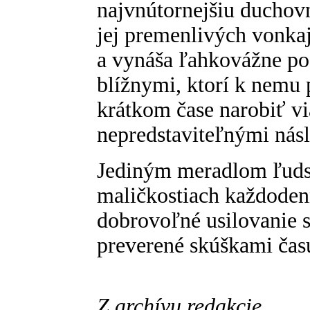
najvnútornejšiu duchovn
jej premenlivých vonkaj
a vynáša ľahkovážne po
blížnymi, ktorí k nemu 
krátkom čase narobiť v
nepredstaviteľnými nás
Jediným meradlom ľudsk
maličkostiach každoden
dobrovoľné usilovanie 
preverené skúškami čas
Z archívu redakcie