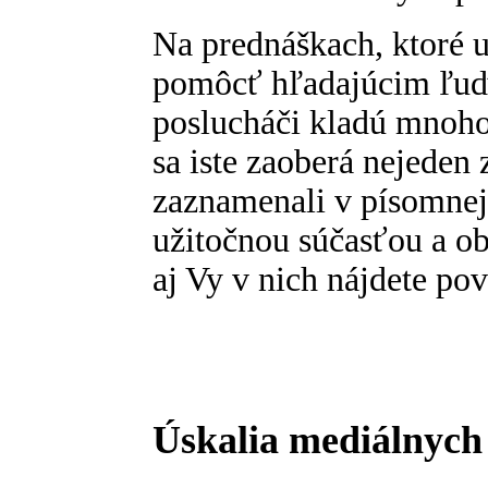
Na prednáškach, ktoré 
pomôcť hľadajúcim ľuď
poslucháči kladú mnoho
sa iste zaoberá nejeden 
zaznamenali v písomnej 
užitočnou súčasťou a o
aj Vy v nich nájdete pov
Úskalia mediálnych