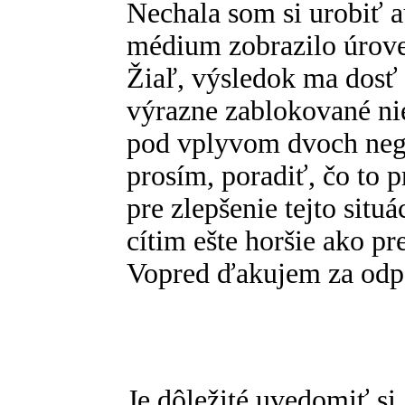
Nechala som si urobiť a
médium zobrazilo úrove
Žiaľ, výsledok ma dosť
výrazne zablokované nie
pod vplyvom dvoch nega
prosím, poradiť, čo to
pre zlepšenie tejto sit
cítim ešte horšie ako 
Vopred ďakujem za od
Je dôležité uvedomiť si