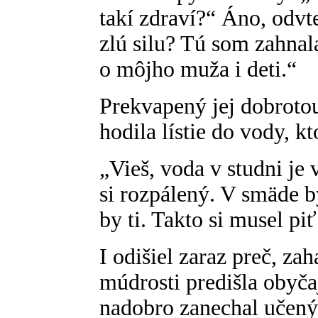
takí zdraví?“ Áno, odvte
zlú silu? Tú som zahnal
o môjho muža i deti.“
Prekvapený jej dobrotou
hodila lístie do vody, k
„Vieš, voda v studni je
si rozpálený. V smäde by
by ti. Takto si musel pi
I odišiel zaraz preč, za
múdrosti predišla obyča
nadobro zanechal učený