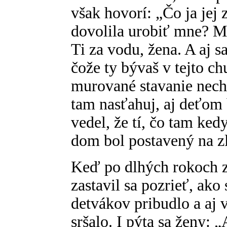
však hovorí: „Čo ja jej 
dovolila urobiť mne? M
Ti za vodu, žena. A aj s
čože ty bývaš v tejto ch
murované stavanie nechá
tam nasťahuj, aj deťom 
vedel, že tí, čo tam kedy
dom bol postavený na z
Keď po dlhých rokoch z
zastavil sa pozrieť, ako 
detvákov pribudlo a aj v
sršalo. I pýta sa ženy: „A