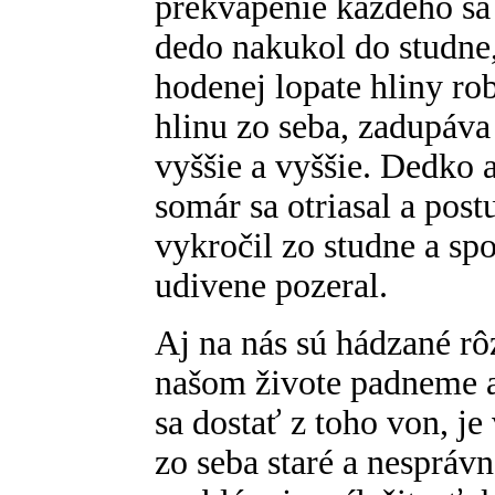
prekvapenie každého sa 
dedo nakukol do studne,
hodenej lopate hliny rob
hlinu zo seba, zadupáva 
vyššie a vyššie. Dedko a
somár sa otriasal a pos
vykročil zo studne a sp
udivene pozeral.
Aj na nás sú hádzané rô
našom živote padneme a
sa dostať z toho von, je
zo seba staré a nespráv