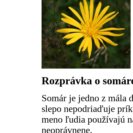
Rozprávka o somár
Somár je jedno z mála d
slepo nepodriaďuje prí
meno ľudia používajú n
neoprávnene.