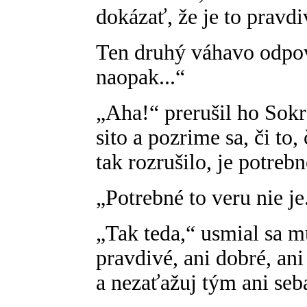
dokázať, že je to pravd
Ten druhý váhavo odpov
naopak...“
„Aha!“ prerušil ho Sokr
sito a pozrime sa, či to
tak rozrušilo, je potreb
„Potrebné to veru nie je.
„Tak teda,“ usmial sa mu
pravdivé, ani dobré, ani
a nezaťažuj tým ani seb