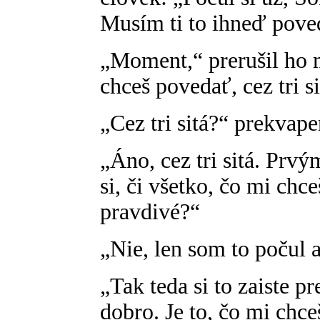
Musím ti to ihneď pove
„Moment,“ prerušil ho m
chceš povedať, cez tri s
„Cez tri sitá?“ prekvape
„Áno, cez tri sitá. Prv
si, či všetko, čo mi chc
pravdivé?“
„Nie, len som to počul a
„Tak teda si to zaiste pr
dobro. Je to, čo mi chc