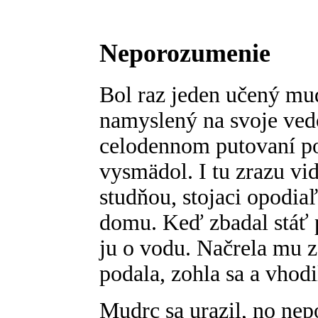
Neporozumenie
Bol raz jeden učený mudr
namyslený na svoje ved
celodennom putovaní p
vysmädol. I tu zrazu v
studňou, stojaci opodi
domu. Keď zbadal stáť pr
ju o vodu. Načrela mu 
podala, zohla sa a vhodi
Mudrc sa urazil, no nepo