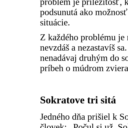
problém je príležitosť, 
podsunutá ako možnosť 
situácie.
Z každého problému je 
nevzdáš a nezastavíš sa
nenadávaj druhým do so
príbeh o múdrom zvierat
Sokratove tri sitá
Jedného dňa prišiel k S
človek: „Počul si už, So