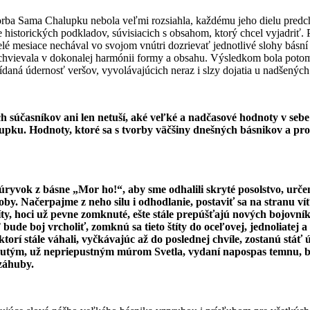
orba Sama Chalupku nebola veľmi rozsiahla, každému jeho dielu predc
 historických podkladov, súvisiacich s obsahom, ktorý chcel vyjadriť. 
elé mesiace nechával vo svojom vnútri dozrievať jednotlivé slohy básní 
hvievala v dokonalej harmónii formy a obsahu. Výsledkom bola pot
daná údernosť veršov, vyvolávajúcich neraz i slzy dojatia u nadšených 
ch súčasníkov ani len netuší, aké veľké a nadčasové hodnoty v seb
pku. Hodnoty, ktoré sa s tvorby väčšiny dnešných básnikov a pr
 úryvok z básne „Mor ho!“, aby sme odhalili skryté posolstvo, urč
by. Načerpajme z neho silu i odhodlanie, postaviť sa na stranu ví
íty, hoci už pevne zomknuté, ešte stále prepúšťajú nových bojovní
bude boj vrcholiť, zomknú sa tieto štíty do oceľovej, jednoliatej 
 ktorí stále váhali, vyčkávajúc až do poslednej chvíle, zostanú stáť
utým, už nepriepustným múrom Svetla, vydaní napospas temnu, 
záhuby.