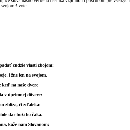
ujúce slová nášho veľkého básnika vzpruhou i prísľubom pre všetkých, 
 svojom živote.
padať cudzie vlasti zbojom:
eje, i žne len na svojom,
e keď na naše dvere
ia v úprimnej dôvere:
e on zblíza, či zďaleka:
stole dar boží ho čaká.
aná, káže nám Slovänom: