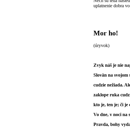
Nech sú teda nasled
uplatnenie dobra vo
Mor ho!
(úryvok)
Zvyk náš je nie na
Slovän na svojom s
cudzie nežiada. Al
zaklope ruka cudz
kto je, ten je; či j
Vo dne, v noci na 
Pravda, bohy vyd