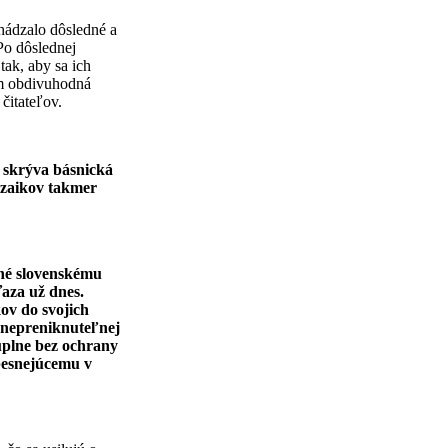
hádzalo dôsledné a
Po dôslednej
tak, aby sa ich
om obdivuhodná
čitateľov.
e skrýva básnická
ozaikov takmer
ené slovenskému
ťaza už dnes.
kov do svojich
a nepreniknuteľnej
 úplne bez ochrany
besnejúcemu v