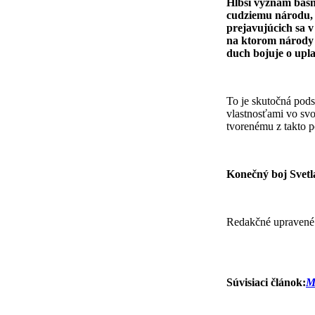
Hlbší význam básne
cudziemu národu, 
prejavujúcich sa 
na ktorom národy b
duch bojuje o upla
To je skutočná pods
vlastnosťami vo sv
tvorenému z takto 
Konečný boj Svetl
Redakčné upravené
Súvisiaci článok:
M