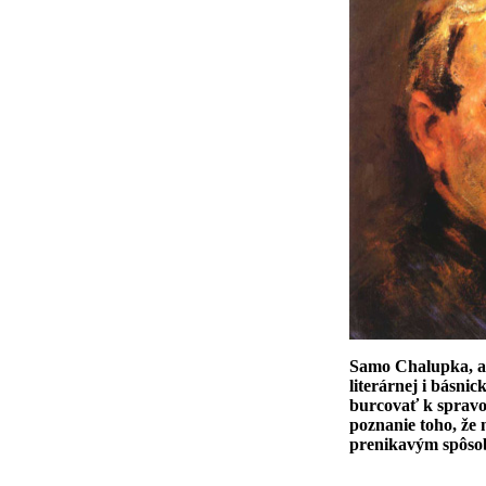
Samo Chalupka, au
literárnej i básni
burcovať k spravo
poznanie toho, že 
prenikavým spôso