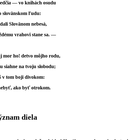
vedčia — vo knihách osudu
 o slovänskom ľudu:
 dali Slovänom nebesá,
ždému vrahovi stane sa. —
j mor ho! detvo môjho rodu,
 siahne na tvoju slobodu;
š v tom boji divokom:
 nebyť, ako byť otrokom.
ýznam diela