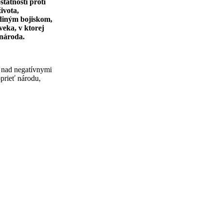
tatnosti proti
ivota,
ediným bojiskom,
veka, v ktorej
 národa.
í nad negatívnymi
prieť národu,