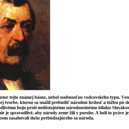
tor tejto známej básne, nebol osobnosťou vodcovského typu. Ven
ckej tvorbe, ktorou sa snažil prebudiť národnú hrdosť a túžbu po slo
dlivému boju proti nedôstojnému národnostnému útlaku Slovákov
nie je spravodlivé, aby národy zeme žili v porobe. A boli to práve j
bom zasahovali dušu prebúdzajúceho sa národa.