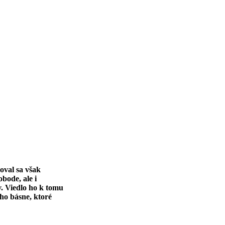
oval sa však
bode, ale i
. Viedlo ho k tomu
eho básne, ktoré