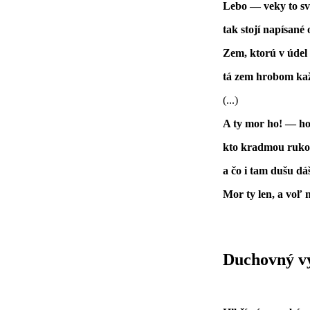
Lebo — veky to s
tak stojí napísané
Zem, ktorú v údel
tá zem hrobom ka
(...)
A ty mor ho! — ho
kto kradmou rukou
a čo i tam dušu dá
Mor ty len, a voľ
Duchovný v