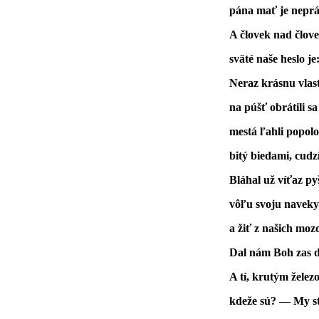
pána mať je neprá
A človek nad člov
sväté naše heslo j
Neraz krásnu vlas
na púšť obrátili s
mestá ľahli popol
bitý biedami, cudz
Bláhal už víťaz pyš
vôľu svoju naveky 
a žiť z našich moz
Dal nám Boh zas d
A tí, krutým želez
kdeže sú? — My sto