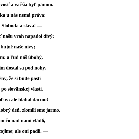
vosť a väčšia byť pánom.
eka u nás nemá práva:
e: Sloboda a sláva! —
ť našu vrah napadol divý:
a bujné naše nivy;
om: a ľud náš úbohý,
ím dostal sa pod nohy.
ný, že si bude pásti
po slovänskej vlasti,
oľov: ale bláhal darmo!
obrý deň, zlomili sme jarmo.
om čo nad nami vládli,
jíme; ale oni padli. —