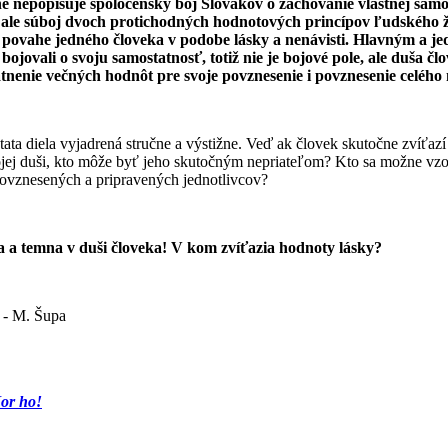
 nepopisuje spoločenský boj Slovákov o zachovanie vlastnej samos
ale súboj dvoch protichodných hodnotových princípov ľudského ž
v povahe jedného človeka v podobe lásky a nenávisti. Hlavným a j
ojovali o svoju samostatnosť, totiž nie je bojové pole, ale duša člo
tnenie večných hodnôt pre svoje povznesenie i povznesenie celého
tata diela vyjadrená stručne a výstižne. Veď ak človek skutočne zvíťaz
ojej duši, kto môže byť jeho skutočným nepriateľom? Kto sa možne vzo
povznesených a pripravených jednotlivcov?
a a temna v duši človeka! V kom zvíťazia hodnoty lásky?
 - M. Šupa
or ho!