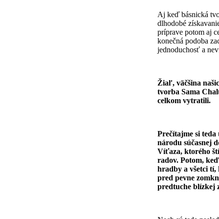
Aj keď básnická tv
dlhodobé získavanie
príprave potom aj c
konečná podoba zac
jednoduchosť a neví
Žiaľ, väčšina naši
tvorba Sama Chalu
celkom vytratili.
Prečítajme si teda
národu súčasnej do
Víťaza, ktorého št
radov. Potom, keď 
hradby a všetci tí,
pred pevne zomkn
predtuche blízkej 