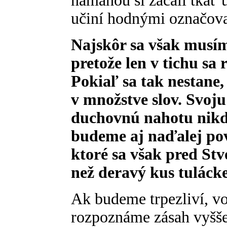
námahou si začali tkať u
učiní hodnými označov
Najskôr sa však musím
pretože len v tichu sa 
Pokiaľ sa tak nestane,
v množstve slov. Svoj
duchovnú nahotu nikdy
budeme aj naďalej pov
ktoré sa však pred Stv
než deravý kus tuláck
Ak budeme trpezliví, v
rozpoznáme zásah vyšše