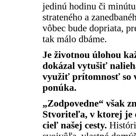
jedinú hodinu či minút
strateného a zanedbané
vôbec bude dopriata, pr
tak málo dbáme.
Je životnou úlohou ka
dokázal vytušiť nalie
využiť prítomnosť so 
ponúka.
„Zodpovedne“ však z
Stvoriteľa, v ktorej j
cieľ našej cesty.
Históri