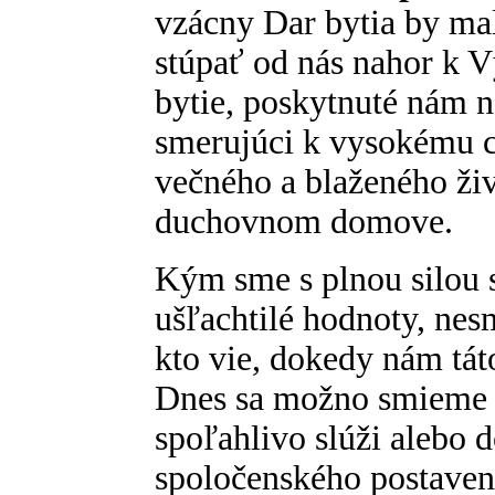
vzácny Dar bytia by ma
stúpať od nás nahor k 
bytie, poskytnuté nám 
smerujúci k vysokému c
večného a blaženého živ
duchovnom domove.
Kým sme s plnou silou s
ušľachtilé hodnoty, nes
kto vie, dokedy nám tát
Dnes sa možno smieme t
spoľahlivo slúži alebo 
spoločenského postaven