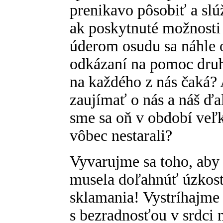
prenikavo pôsobiť a slú
ak poskytnuté možnost
úderom osudu sa náhle
odkázaní na pomoc druh
na každého z nás čaká?
zaujímať o nás a náš ďa
sme sa oň v období veľk
vôbec nestarali?
Vyvarujme sa toho, aby
musela doľahnúť úzkosť
sklamania! Vystríhajme
s bezradnosťou v srdci 