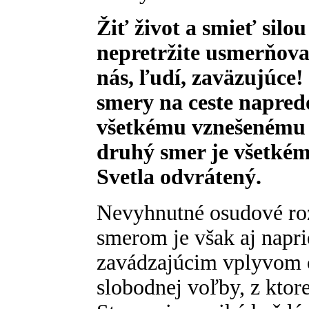
Žiť život a smieť silou
nepretržite usmerňova
nás, ľudí, zaväzujúce!
smery na ceste napred
všetkému vznešenému a
druhý smer je všetkém
Svetla odvrátený.
Nevyhnutné osudové ro
smerom je však aj naprie
zavádzajúcim vplyvom 
slobodnej voľby, z kto