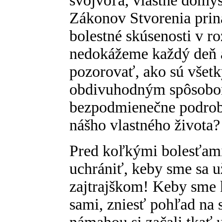
svojvôľa, vlastné domý
Zákonov Stvorenia prin
bolestné skúsenosti v r
nedokážeme každý deň a
pozorovať, ako sú všetk
obdivuhodným spôsobom
bezpodmienečne podrobe
nášho vlastného života?
Pred koľkými bolesťami
uchrániť, keby sme sa u
zajtrajškom! Keby sme k
sami, zniesť pohľad na 