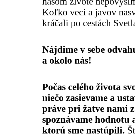
našom živote nepovýši
Koľko vecí a javov nas
kráčali po cestách Svetl
Nájdime v sebe odvahu
a okolo nás!
Počas celého života s
niečo zasievame a ust
práve pri žatve nami 
spoznávame hodnotu al
ktorú sme nastúpili.
Šť