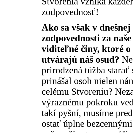
Stvorenia vzniká každé
zodpovednosť!
Ako sa však v dnešnej
zodpovednosti za naše 
viditeľné činy, ktoré 
utvárajú náš osud?
Nev
prirodzená túžba starať 
prinášal osoh nielen n
celému Stvoreniu? Neza
výraznému pokroku vedy
takí pyšní, musíme pre
ostať úplne bezcennými,