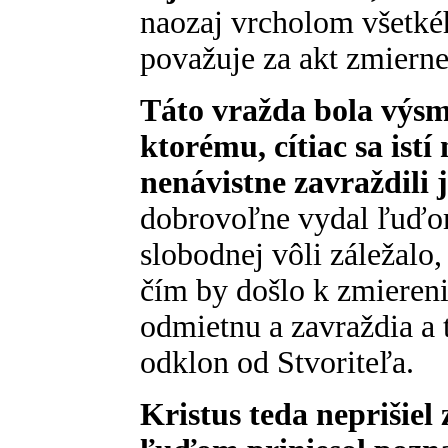
naozaj vrcholom všetké
považuje za akt zmierne
Táto vražda bola výsm
ktorému, cítiac sa istí
nenávistne zavraždili 
dobrovoľne vydal ľuďom
slobodnej vôli záležalo,
čím by došlo k zmieren
odmietnu a zavraždia a t
odklon od Stvoriteľa.
Kristus teda neprišiel 