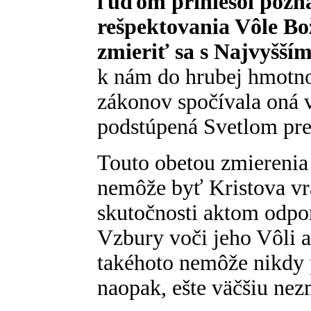
ľuďom priniesol pozna
rešpektovania Vôle Bo
zmieriť sa s Najvyšším
k nám do hrubej hmotno
zákonov spočívala oná 
podstúpená Svetlom pre
Touto obetou zmierenia
nemôže byť Kristova vra
skutočnosti aktom odpor
Vzbury voči jeho Vôli a
takéhoto nemôže nikdy p
naopak, ešte väčšiu nez