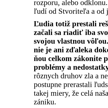
rozporu, alebo odklonu
ľudí od Stvoriteľa a od 
Ľudia totiž prestali r
začali sa riadiť iba s
svojou vlastnou vôľou
nie je ani zďaleka dok
ňou celkom zákonite p
problémy a nedostatky
rôznych druhov zla a neg
postupne prerastali ľud
takej miery, že celá naš
zániku.