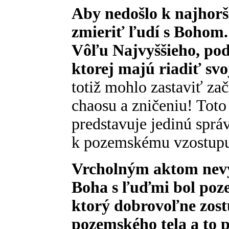
Aby nedošlo k najhorš
zmieriť ľudí s Bohom.
Vôľu Najvyššieho, pod
ktorej majú riadiť svo
totiž mohlo zastaviť za
chaosu a zničeniu! Toto
predstavuje jedinú sprá
k pozemskému vzostupu
Vrcholným aktom nevy
Boha s ľuďmi bol poz
ktorý dobrovoľne zost
pozemského tela a to 