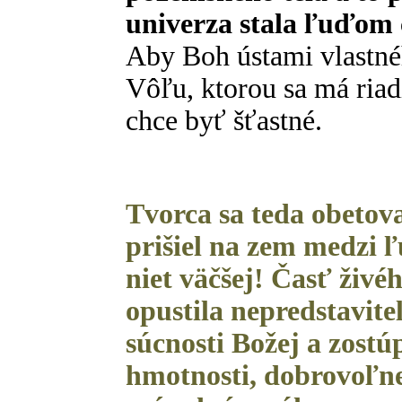
univerza stala ľuďom 
Aby Boh ústami vlastné
Vôľu, ktorou sa má riad
chce byť šťastné.
Tvorca sa teda obetova
prišiel na zem medzi ľ
niet väčšej! Časť živé
opustila nepredstavit
súcnosti Božej a zost
hmotnosti, dobrovoľne