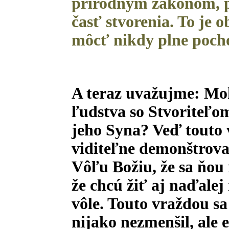
prírodným zákonom, p
časť stvorenia. To je 
môcť nikdy plne poch
A teraz uvažujme: Moh
ľudstva so Stvoriteľom
jeho Syna? Veď touto 
viditeľne demonštrova
Vôľu Božiu, že sa ňou 
že chcú žiť aj naďalej
vôle. Touto vraždou sa
nijako nezmenšil, ale e