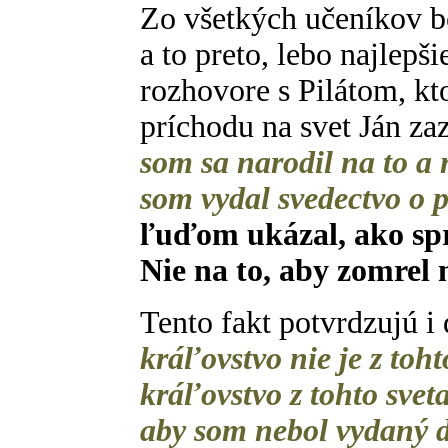
Zo všetkých učeníkov bo
a to preto, lebo najlepši
rozhovore s Pilátom, kt
príchodu na svet Ján za
som sa narodil na to a n
som vydal svedectvo o 
ľuďom ukázal, ako spr
Nie na to, aby zomrel n
Tento fakt potvrdzujú i
kráľovstvo nie je z toh
kráľovstvo z tohto sveta
aby som nebol vydaný 