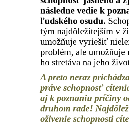
schopnosť jasného a z
následne vedie k pozna
ľudského osudu.
Schop
tým najdôležitejším v ž
umožňuje vyriešiť niel
problém, ale umožňuje
ho stretáva na jeho živo
A preto neraz prichádza
práve schopnosť cíteni
aj k poznaniu príčiny o
druhom rade! Najdôleži
oživenie schopnosti cít