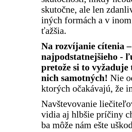
skutočne, ale len zdanl
iných formách a v inom
ťažšia.
Na rozvíjanie cítenia 
najpodstatnejšieho - 
pretože si to vyžaduj
nich samotných!
Nie od
ktorých očakávajú, že 
Navštevovanie liečiteľov
vidia aj hlbšie príčiny
ba môže nám ešte uškodi