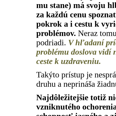
mu stane) má svoju hlb
za každú cenu spoznať 
pokrok a i cestu k vyr
problémov.
Neraz tomu
podriadi.
V hľadaní prí
problému doslova vidí n
ceste k uzdraveniu.
Takýto prístup je nespr
druhu a neprináša žiad
Najdôležitejšie totiž n
vzniknutého ochorenia,