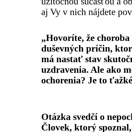
užitočnou súčasťou a ob
aj Vy v nich nájdete pov
„Hovoríte, že choroba 
duševných príčin, ktor
má nastať stav skuto
uzdravenia. Ale ako 
ochorenia? Je to ťažké
Otázka svedčí o nepoc
Človek, ktorý spoznal,