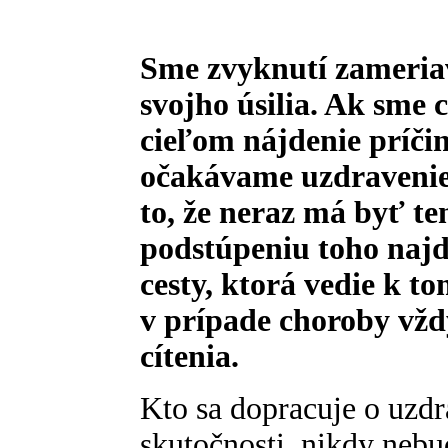
Sme zvyknutí zameriav
svojho úsilia. Ak sme c
cieľom nájdenie príčin
očakávame uzdravenie
to, že neraz má byť te
podstúpeniu toho najd
cesty, ktorá vedie k to
v prípade choroby vžd
cítenia.
Kto sa dopracuje o uzdr
skutočnosti, nikdy neb