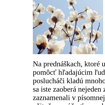
Na prednáškach, ktoré 
pomôcť hľadajúcim ľuď
poslucháči kladú mnoho
sa iste zaoberá nejeden 
zaznamenali v písomnej 