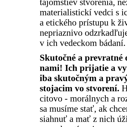
tajomstiev stvorenia, ne
materialistickí vedci s
a etického prístupu k ži
nepriaznivo odzrkadľuje
v ich vedeckom bádaní.
Skutočné a prevratné o
nami! Ich prijatie a 
iba skutočným a pra
stojacim vo stvorení.
H
citovo - morálnych a r
sa musíme stať, ak chc
siahnuť a mať z nich úži