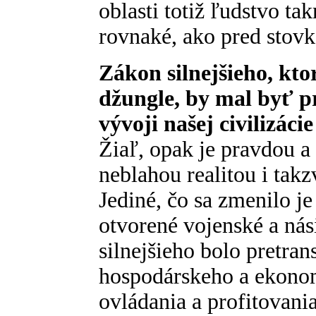
oblasti totiž ľudstvo ta
rovnaké, ako pred stov
Zákon silnejšieho, kto
džungle, by mal byť 
vývoji našej civilizác
Žiaľ, opak je pravdou a
neblahou realitou i tak
Jediné, čo sa zmenilo j
otvorené vojenské a nás
silnejšieho bolo pretr
hospodárskeho a ekono
ovládania a profitovania