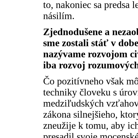
to, nakoniec sa predsa 
násilím.
Zjednodušene a nezao
sme zostali stáť v dob
nazývame rozvojom civi
iba rozvoj rozumových
Čo pozitívneho však mô
techniky človeku s úrov
medziľudských vzťahov
zákona silnejšieho, ktor
zneužije k tomu, aby ic
presadil svoje mocenské