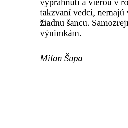
vyprahnutí a vierou v 
takzvaní vedci, nemajú 
žiadnu šancu. Samozre
výnimkám.
Milan Šupa