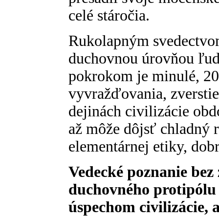
celé stáročia.
Rukolapným svedectvom
duchovnou úrovňou ľud
pokrokom je minulé, 20.
vyvražďovania, zverstie
dejinách civilizácie ob
až môže dôjsť chladný 
elementárnej etiky, dobr
Vedecké poznanie bez
duchovného protipólu 
úspechom civilizácie, a