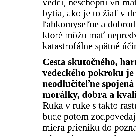
vedci, neschopní vnímať
bytia, ako je to žiaľ v 
ľahkomyseľne a dobrodr
ktoré môžu mať nepredv
katastrofálne spätné úči
Cesta skutočného, ha
vedeckého pokroku je 
neodlučiteľne spojen
morálky, dobra a kval
Ruka v ruke s takto ras
bude potom zodpovedaj
miera prieniku do pozn