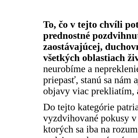
To, čo v tejto chvíli p
prednostné pozdvihnuti
zaostávajúcej, duchovn
všetkých oblastiach ži
neurobíme a nepreklen
priepasť, stanú sa nám a
objavy viac prekliatím,
Do tejto kategórie patria
vyzdvihované pokusy v 
ktorých sa iba na rozu