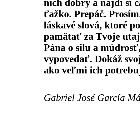
nich dobrý a nájdi si č
ťažko. Prepáč. Prosím.
láskavé slová, ktoré p
pamätať za Tvoje utaj
Pána o silu a múdrosť,
vypovedať. Dokáž svo
ako veľmi ich potrebuj
Gabriel José García M