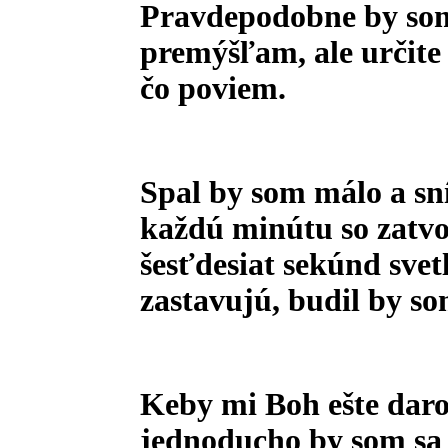
Pravdepodobne by som
premýšľam, ale určite 
čo poviem.
Spal by som málo a sní
každú minútu so zatv
šesťdesiat sekúnd svetl
zastavujú, budil by som
Keby mi Boh ešte daro
jednoducho by som sa o