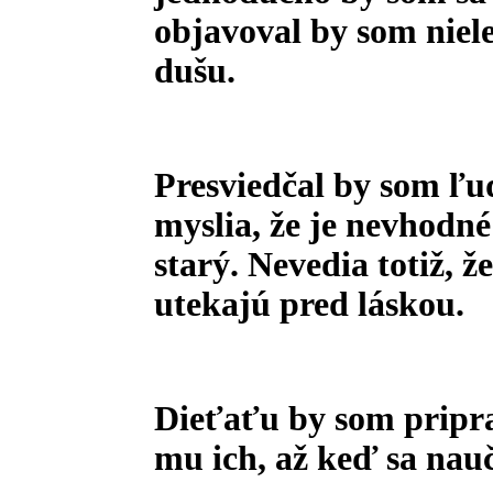
objavoval by som nielen
dušu.
Presviedčal by som ľud
myslia, že je nevhodné
starý. Nevedia totiž, ž
utekajú pred láskou.
Dieťaťu by som priprav
mu ich, až keď sa naučí