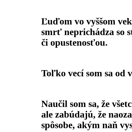
Ľuďom vo vyššom veku
smrť neprichádza so s
či opustenosťou.
Toľko vecí som sa od vá
Naučil som sa, že všet
ale zabúdajú, že naoza
spôsobe, akým naň vy