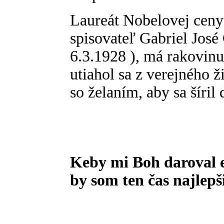
Laureát Nobelovej ceny
spisovateľ Gabriel José
6.3.1928 ), má rakovin
utiahol sa z verejného ž
so želaním, aby sa šíril ď
Keby mi Boh daroval e
by som ten čas najlepš