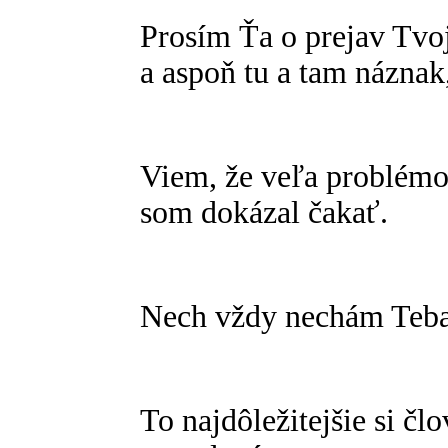
Prosím Ťa o prejav Tvoj
a aspoň tu a tam náznak
Viem, že veľa problémov
som dokázal čakať.
Nech vždy nechám Teba 
To najdôležitejšie si č