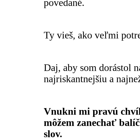
povedané.
Ty vieš, ako veľmi potr
Daj, aby som dorástol na
najriskantnejšiu a najne
Vnukni mi pravú chvíľ
môžem zanechať balíče
slov.