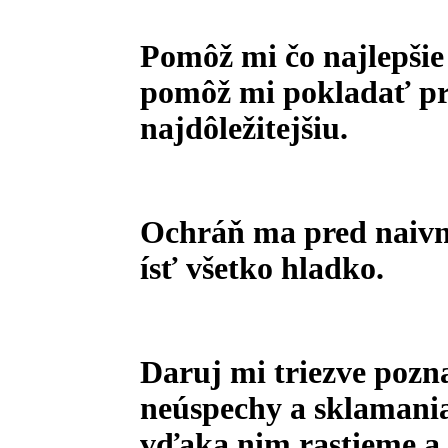
Pomôž mi čo najlepšie 
pomôž mi pokladať pr
najdôležitejšiu.
Ochráň ma pred naivno
ísť všetko hladko.
Daruj mi triezve pozna
neúspechy a sklamania
vďaka nim rastieme a