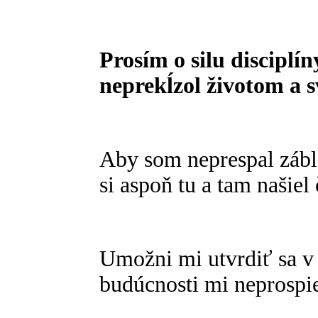
Prosím o silu disciplí
neprekĺzol životom a s
Aby som neprespal záble
si aspoň tu a tam našiel
Umožni mi utvrdiť sa v 
budúcnosti mi neprospi