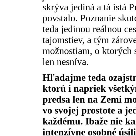
skrýva jediná a tá istá P
povstalo. Poznanie skut
teda jedinou reálnou ce
tajomstiev, a tým zárov
možnostiam, o ktorých s
len nesníva.
Hľadajme teda ozajstn
ktorú i napriek všet
predsa len na Zemi mo
vo svojej prostote a j
každému. Ibaže nie ka
intenzívne osobné úsili