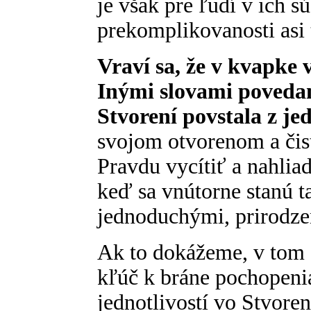
je však pre ľudí v ich 
prekomplikovanosti asi
Vraví sa, že v kvapke 
Inými slovami povedan
Stvorení povstala z jed
svojom otvorenom a čis
Pravdu vycítiť a nahlia
keď sa vnútorne stanú t
jednoduchými, prirodze
Ak to dokážeme, v tom
kľúč k bráne pochopen
jednotlivostí vo Stvoren