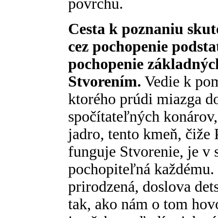
povrchu.
Cesta k poznaniu skut
cez pochopenie podstat
pochopenie základných
Stvorením.
Vedie k po
ktorého prúdi miazga d
spočítateľných konárov, 
jadro, tento kmeň, čiže 
funguje Stvorenie, je v
pochopiteľná každému. St
prirodzená, doslova det
tak, ako nám o tom hovo