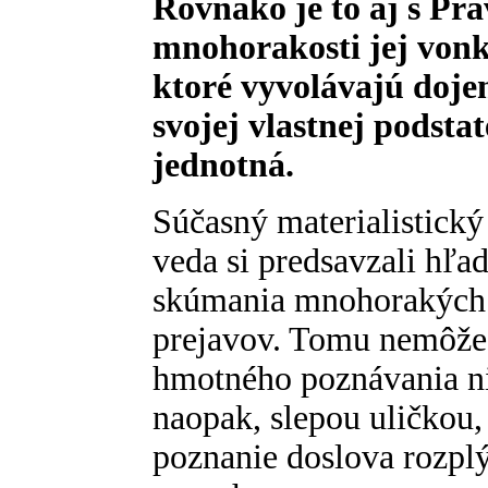
Rovnako je to aj s Pr
mnohorakosti jej vonk
ktoré vyvolávajú dojem
svojej vlastnej podsta
jednotná.
Súčasný materialistický 
veda si predsavzali hľa
skúmania mnohorakých
prejavov. Tomu nemôže 
hmotného poznávania nie
naopak, slepou uličkou, 
poznanie doslova rozplýv