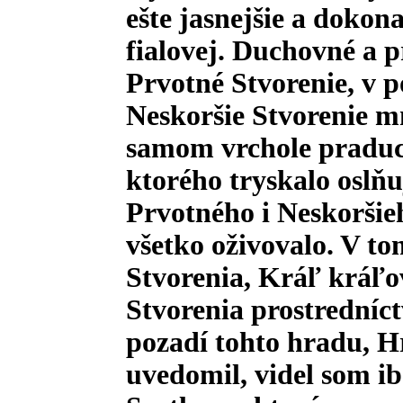
ešte jasnejšie a dokon
fialovej. Duchovné a p
Prvotné Stvorenie, v 
Neskoršie Stvorenie 
samom vrchole praduch
ktorého tryskalo oslňu
Prvotného i Neskoršieh
všetko oživovalo. V to
Stvorenia, Kráľ kráľo
Stvorenia prostredníc
pozadí tohto hradu, H
uvedomil, videl som ib