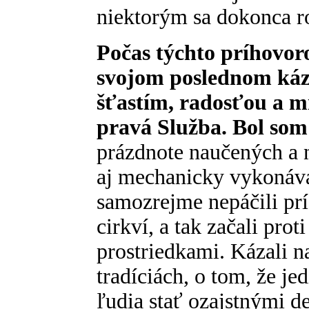
niektorým sa dokonca roz
Počas týchto príhovor
svojom poslednom káza
šťastím, radosťou a m
pravá Služba. Bol som 
prázdnote naučených a 
aj mechanicky vykonáv
samozrejme nepáčili pr
cirkví, a tak začali pr
prostriedkami. Kázali n
tradíciách, o tom, že j
ľudia stať ozajstnými d