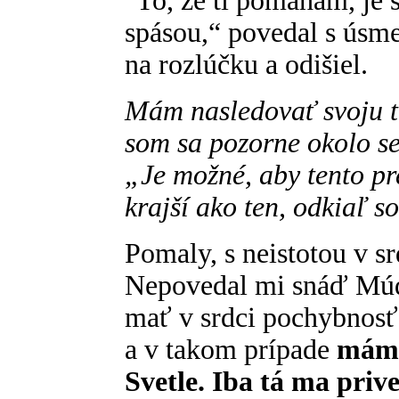
"To, že ti pomáham, je
spásou,“ povedal s úsm
na rozlúčku a odišiel.
Mám nasledovať svoju t
som sa pozorne okolo se
„Je možné, aby tento pre
krajší ako ten, odkiaľ s
Pomaly, s neistotou v sr
Nepovedal mi snáď Múd
mať v srdci pochybnos
a v takom prípade
mám 
Svetle. Iba tá ma priv