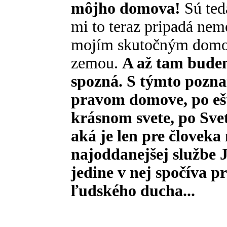
môjho domova!
Sú teda
mi to teraz pripadá nem
mojím skutočným domo
zemou.
A až tam bude
spozná. S týmto pozn
pravom domove, po ešt
krásnom svete, po Svetl
aká je len pre človeka
najoddanejšej službe 
jedine v nej spočíva p
ľudského ducha...