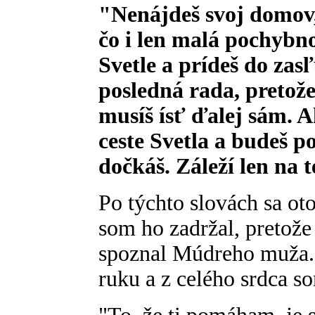
"Nenájdeš svoj domov
čo i len malá pochybn
Svetle a prídeš do zas
posledná rada, pretož
musíš ísť ďalej sám. 
ceste Svetla a budeš p
dočkáš. Záleží len na t
Po týchto slovách sa oto
som ho zadržal, pretož
spoznal Múdreho muža. 
ruku a z celého srdca 