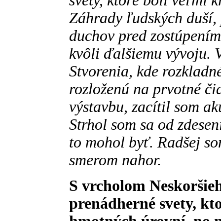
svety, ktoré boli veľmi k
Záhrady ľudských duší,
duchov pred zostúpením
kvôli ďalšiemu vývoju. 
Stvorenia, kde rozkladn
rozloženú na prvotné čia
výstavbu, zacítil som a
Strhol som sa od zdeseni
to mohol byť. Radšej so
smerom nahor.
S vrcholom Neskoršieho
prenádherné svety, kto