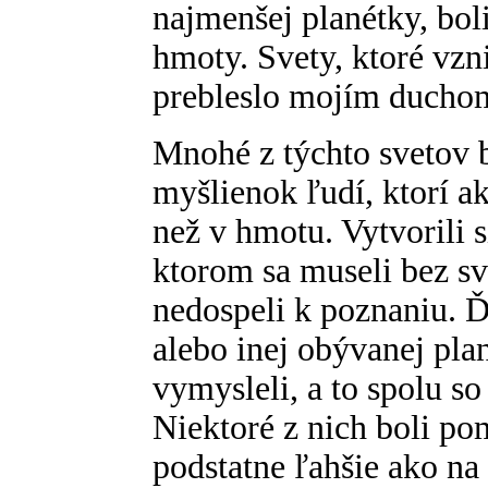
najmenšej planétky, boli
hmoty. Svety, ktoré vzn
prebleslo mojím ducho
Mnohé z týchto svetov b
myšlienok ľudí, ktorí ak
než v hmotu. Vytvorili si
ktorom sa museli bez s
nedospeli k poznaniu. Ď
alebo inej obývanej plan
vymysleli, a to spolu so
Niektoré z nich boli pom
podstatne ľahšie ako na 