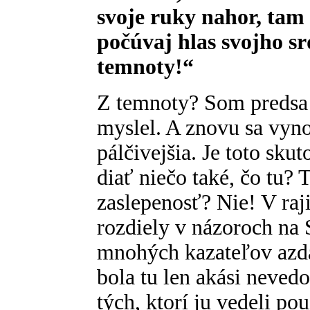
svoje ruky nahor, tam 
počúvaj hlas svojho sr
temnoty!“
Z temnoty? Som predsa v
myslel. A znovu sa vyno
pálčivejšia. Je toto sku
diať niečo také, čo tu?
zaslepenosť? Nie! V raj
rozdiely v názoroch na 
mnohých kazateľov azda
bola tu len akási nevedo
tých, ktorí ju vedeli po