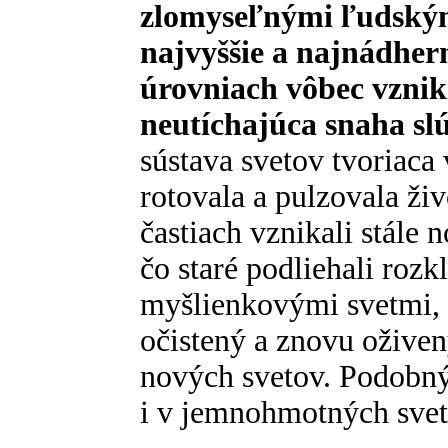
zlomyseľnými ľudským
najvyššie a najnádher
úrovniach vôbec vznik
neutíchajúca snaha sl
sústava svetov tvoriaca
rotovala a pulzovala ž
častiach vznikali stále 
čo staré podliehali rozk
myšlienkovými svetmi, 
očistený a znovu oživen
nových svetov. Podobný,
i v jemnohmotných svet