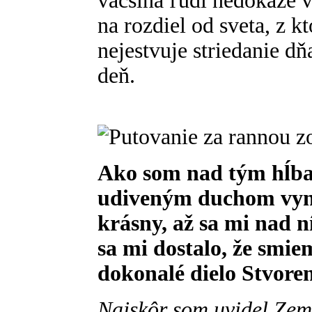
väčšina ľudí nedokáže v
na rozdiel od sveta, z kt
nejestvuje striedanie dň
deň.
Ako som nad tým hĺbal
udiveným duchom vyná
krásny, až sa mi nad n
sa mi dostalo, že smi
dokonalé dielo Stvoren
Najskôr som uvidel Zem