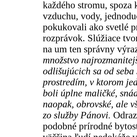
každého stromu, spoza k
vzduchu, vody, jednodu
pokukovali ako svetlé p
rozprávok. Slúžiace tvor
na um ten správny výra
množstvo najrozmanitejš
odlišujúcich sa od seba
prostredím, v ktorom jed
boli úplne maličké, snáď
naopak, obrovské, ale v
zo služby Pánovi.
Odrazu
podobné prírodné bytost