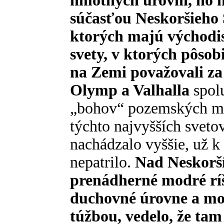
hmotných úrovní, no n
súčasťou Neskoršieho S
ktorých majú východis
svety, v ktorých pôsobi
na Zemi považovali za 
Olymp a Valhalla
spolu
„bohov“ pozemských mýt
týchto najvyšších svetov
nachádzalo vyššie, už 
nepatrilo.
Nad Neskorš
prenádherné modré ríš
duchovné úrovne a mo
túžbou, vedelo, že ta