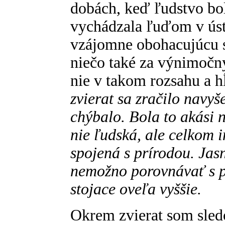
dobách, keď ľudstvo bolo
vychádzala ľuďom v úst
vzájomne obohacujúcu 
niečo také za výnimočný
nie v takom rozsahu a h
zvierat sa zračilo navy
chýbalo. Bola to akási
nie ľudská, ale celkom 
spojená s prírodou. Jasne
nemožno porovnávať s po
stojace oveľa vyššie.
Okrem zvierat som sled