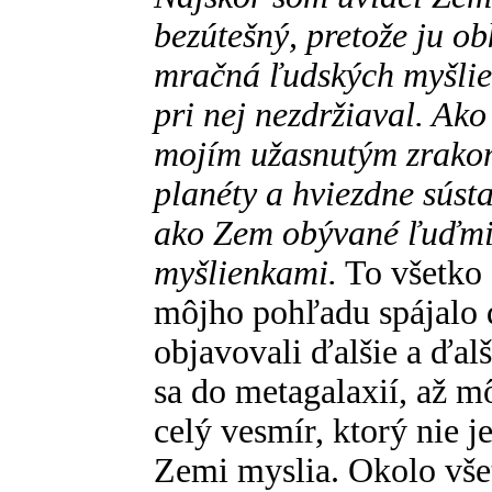
bezútešný, pretože ju o
mračná ľudských myšlie
pri nej nezdržiaval. Ako
mojím užasnutým zrakom
planéty a hviezdne sústa
ako Zem obývané ľuďmi
myšlienkami.
To všetko
môjho pohľadu spájalo d
objavovali ďalšie a ďalš
sa do metagalaxií, až 
celý vesmír, ktorý nie 
Zemi myslia. Okolo všet