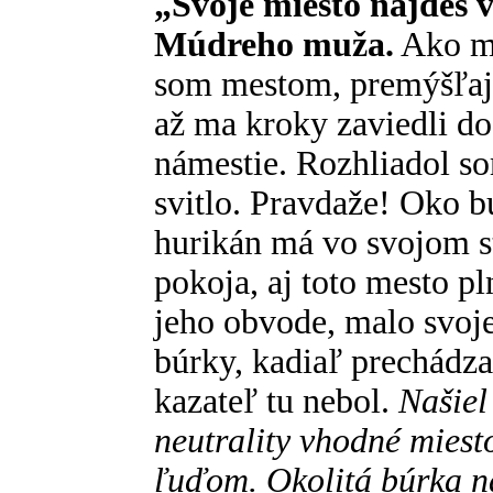
„Svoje miesto nájdeš v
Múdreho muža.
Ako m
som mestom, premýšľaj
až ma kroky zaviedli do
námestie. Rozhliadol so
svitlo. Pravdaže! Oko bú
hurikán má vo svojom st
pokoja, aj toto mesto p
jeho obvode, malo svoje
búrky, kadiaľ prechádz
kazateľ tu nebol.
Našiel
neutrality vhodné miest
ľuďom. Okolitá búrka n