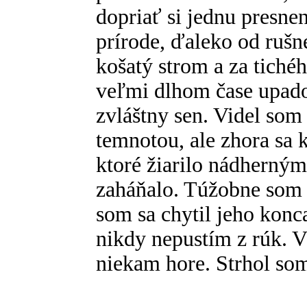
dopriať si jednu presne
prírode, ďaleko od rušn
košatý strom a za tich
veľmi dlhom čase upado
zvláštny sen. Videl so
temnotou, ale zhora sa 
ktoré žiarilo nádherným
zaháňalo. Túžobne som 
som sa chytil jeho konc
nikdy nepustím z rúk. V
niekam hore. Strhol som 