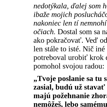
nedotýkala, ďalej som ho
ibaže mojich poslucháčo
nakoniec len tí nemnohí
očiach.
Dostal som sa n
ako pokračovať. Veď od
len stále to isté. Nič i
potreboval urobiť krok
pomohol svojou radou:
„Tvoje poslanie sa tu s
zasial, budú už stavať 
majú požehnanie zhora
nemôžeš, lebo samému 