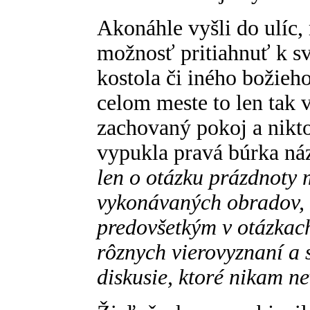
Akonáhle vyšli do ulíc,
možnosť pritiahnuť k svo
kostola či iného božieh
celom meste to len tak v
zachovaný pokoj a nikto
vypukla pravá búrka ná
len o otázku prázdnoty 
vykonávaných obradov, 
predovšetkým v otázkac
rôznych vierovyznaní a 
diskusie, ktoré nikam ne