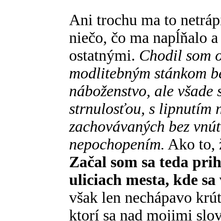
Ani trochu ma to netrápi
niečo, čo ma napĺňalo a 
ostatnými.
Chodil som o
modlitebným stánkom be
náboženstvo, ale všade 
strnulosťou, s lipnutím
zachovávaných bez vnút
nepochopením.
Ako to, 
Začal som sa teda pr
uliciach mesta, kde sa 
však len nechápavo krútil
ktorí sa nad mojimi slo