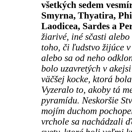
všetkých sedem vesmír
Smyrna, Thyatira, Phi
Laodicea, Sardes a Pe
žiarivé, iné sčasti ale
toho, či ľudstvo žijúce 
alebo sa od neho odklo
bolo uzavretých v akejsi
väčšej kocke, ktorá bola
Vyzeralo to, akoby tá m
pyramídu. Neskoršie Stv
mojím duchom pochopeni
vrchole sa nachádzali ď