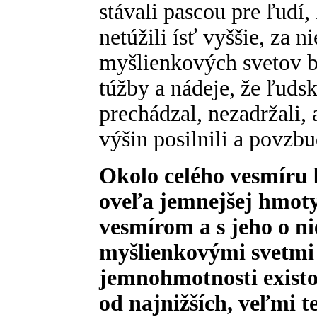
stávali pascou pre ľudí,
netúžili ísť vyššie, za
myšlienkových svetov b
túžby a nádeje, že ľuds
prechádzal, nezadržali, 
výšin posilnili a povzbud
Okolo celého vesmíru b
oveľa jemnejšej hmot
vesmírom a s jeho o 
myšlienkovými svetmi 
jemnohmotnosti existo
od najnižších, veľmi 