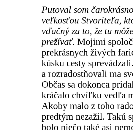
Putoval som čarokrásnou
veľkosťou Stvoriteľa, kt
vďačný za to, že tu môže
prežívať.
Mojimi spoločn
prekrásnych živých far
kúsku cesty sprevádzali
a rozradostňovali ma s
Občas sa dokonca pridal
kráčalo chvíľku vedľa m
Akoby malo z toho rado
predtým nezažil. Takú s
bolo niečo také asi ne