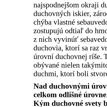
najspodnejšom okraji du
duchovných iskier, zár
chýba vlastné sebauved
zostupujú odtiaľ do hmo
z nich vyvinúť sebaved
duchovia, ktorí sa raz v
úrovní duchovnej ríše. T
obývané nielen takýmit
duchmi, ktorí boli stvo
Nad duchovnými úrovň
celkom odlišné úrovne.
Kým duchovné svety bo