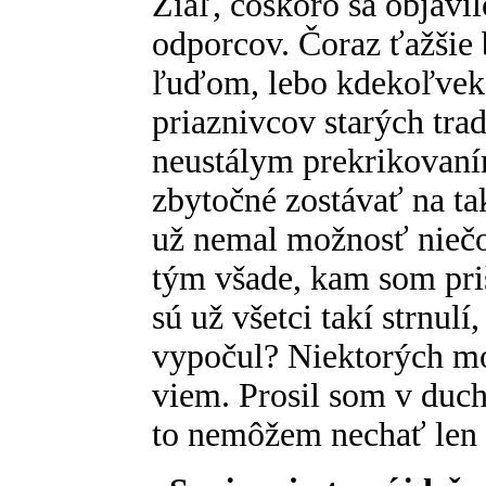
Žiaľ, čoskoro sa objavi
odporcov. Čoraz ťažšie 
ľuďom, lebo kdekoľvek 
priaznivcov starých trad
neustálym prekrikovaní
zbytočné zostávať na ta
už nemal možnosť niečo
tým všade, kam som priš
sú už všetci takí strnulí
vypočul? Niektorých moj
viem. Prosil som v duch
to nemôžem nechať len 