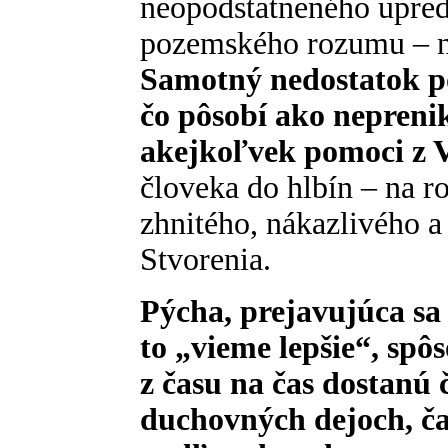
neopodstatneného upred
pozemského rozumu – na
Samotný nedostatok p
čo pôsobí ako nepreni
akejkoľvek pomoci z V
človeka do hlbín – na r
zhnitého, nákazlivého 
Stvorenia.
Pýcha, prejavujúca s
to „vieme lepšie“, spô
z času na čas dostanú 
duchovných dejoch, čas