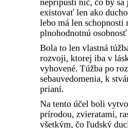
nepripustí nič, čo by sa
existovať len ako duch
lebo má len schopnosti n
plnohodnotnú osobnosť
Bola to len vlastná tú
rozvoji, ktorej iba v lá
vyhovené. Túžba po roz
sebauvedomenia, k stvár
prianí.
Na tento účel boli vytvo
prírodou, zvieratami, ra
všetkým, čo ľudský duc