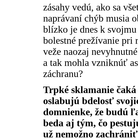
zásahy vedú, ako sa vše
naprávaní chýb musia ob
blízko je dnes k svojmu 
bolestné prežívanie pri 
veže naozaj nevyhnutné 
a tak mohla vzniknúť as
záchranu?
Trpké sklamanie čaká 
oslabujú bdelosť svoj
domnienke, že budú ľ
beda aj tým, čo pestu
už nemožno zachrániť