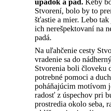
úpadok a pád.
Keby bol
Stvorení, bolo by to pr
šťastie a mier. Lebo tak
ich nerešpektovaní na n
padá.
Na uľahčenie cesty Stvo
vradenie sa do nádher
Stvorenia boli človeku 
potrebné pomoci a duch
poháňajúcim motívom je
radosť z úspechov pri 
prostredia okolo seba,