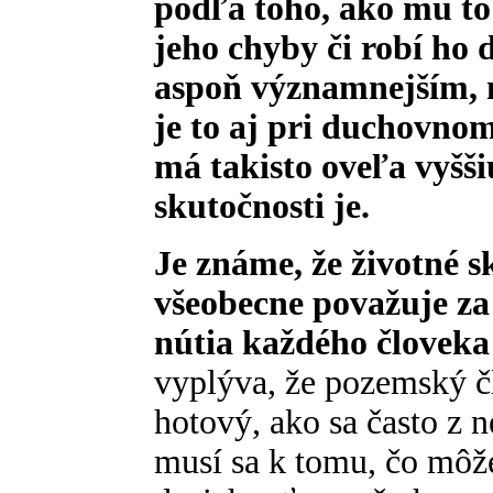
podľa toho, ako mu to
jeho chyby či robí ho 
aspoň významnejším, ne
je to aj pri duchovno
má takisto oveľa vyšši
skutočnosti je.
Je známe, že životné sk
všeobecne považuje za 
nútia každého človeka
vyplýva, že pozemský č
hotový, ako sa často z n
musí sa k tomu, čo môž