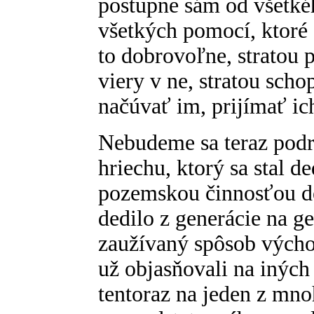
postupne sám od všetké
všetkých pomocí, ktoré o
to dobrovoľne, stratou 
viery v ne, stratou scho
načúvať im, prijímať ic
Nebudeme sa teraz pod
hriechu, ktorý sa stal 
pozemskou činnosťou d
dedilo z generácie na g
zaužívaný spôsob výchov
už objasňovali na inýc
tentoraz na jeden z mn