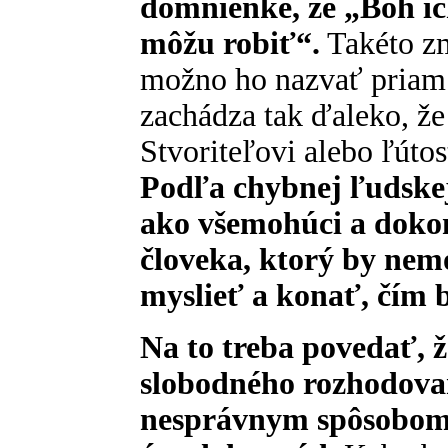
domnienke, že „Boh ich
môžu robiť“.
Takéto zm
možno ho nazvať priam 
zachádza tak ďaleko, že
Stvoriteľovi alebo ľúto
Podľa chybnej ľudskej
ako všemohúci a dokon
človeka, ktorý by nem
myslieť a konať, čím b
Na to treba povedať, 
slobodného rozhodovan
nesprávnym spôsobom,