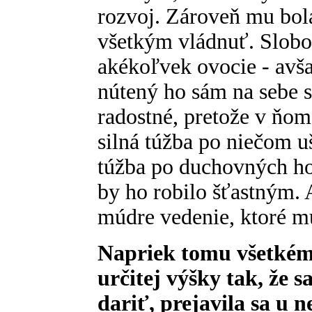
rozvoj. Zároveň mu bol
všetkým vládnuť. Slobo
akékoľvek ovocie - avša
nútený ho sám na sebe 
radostné, pretože v ňom 
silná túžba po niečom 
túžba po duchovných ho
by ho robilo šťastným.
múdre vedenie, ktoré mu
Napriek tomu všetkému
určitej výšky tak, že s
dariť, prejavila sa u 