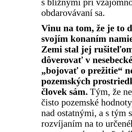
s blížnymi pri vzájom
obdarovávaní sa.
Vinu na tom, že je to d
svojím konaním namie
Zemi stal jej rušiteľo
dôverovať v nesebecké
„bojovať o prežitie“
pozemských prostried
človek sám.
Tým, že ne
čisto pozemské hodnoty,
nad ostatnými, a s tý
rozvíjaním na to určenéh