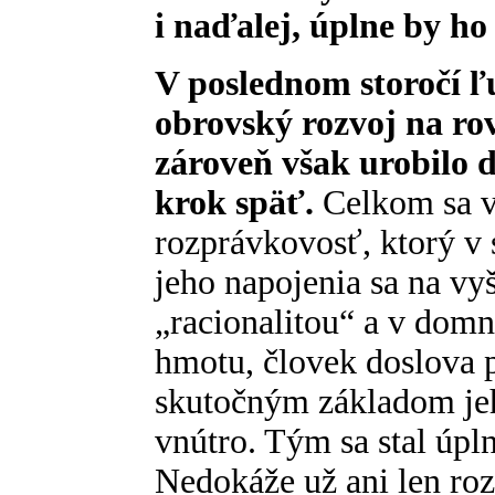
i naďalej, úplne by ho 
V poslednom storočí ľ
obrovský rozvoj na ro
zároveň však urobilo 
krok späť.
Celkom sa vy
rozprávkovosť, ktorý v 
jeho napojenia sa na vy
„racionalitou“ a v domn
hmotu, človek doslova po
skutočným základom je
vnútro. Tým sa stal úpl
Nedokáže už ani len ro