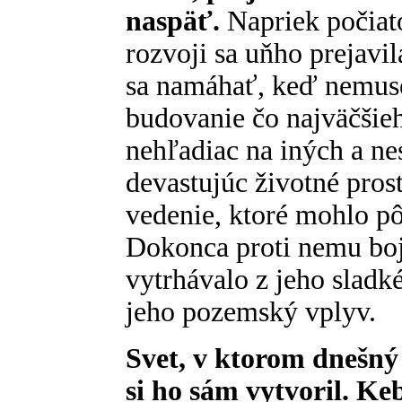
naspäť.
Napriek počiato
rozvoji sa uňho prejavi
sa namáhať, keď nemuse
budovanie čo najväčšieh
nehľadiac na iných a ne
devastujúc životné pros
vedenie, ktoré mohlo pô
Dokonca proti nemu boj
vytrhávalo z jeho sladk
jeho pozemský vplyv.
Svet, v ktorom dnešný 
si ho sám vytvoril. K