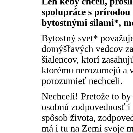
Len keby chceli, prosili
spolupráce s prírodou 
bytostnými silami*, m
Bytostný svet* považuj
domýšľavých vedcov za
šialencov, ktorí zasahuj
ktorému nerozumejú a v
porozumieť nechceli.
Nechceli! Pretože to by
osobnú zodpovednosť i 
spôsob života, zodpove
má i tu na Zemi svoje m