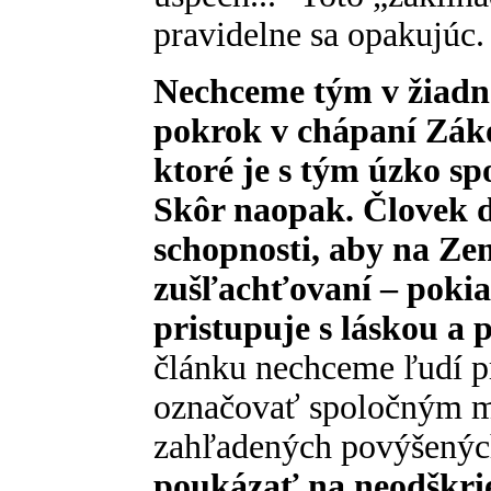
pravidelne sa opakujúc.
Nechceme tým v žiadn
pokrok v chápaní Záko
ktoré je s tým úzko sp
Skôr naopak. Človek d
schopnosti, aby na Zem
zušľachťovaní – pokia
pristupuje s láskou a 
článku nechceme ľudí p
označovať spoločným m
zahľadených povýšených
poukázať na neodškrie