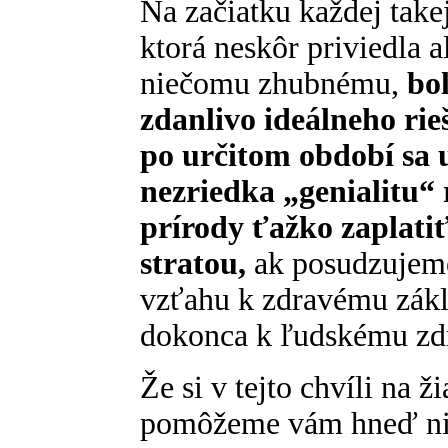
Na začiatku každej takej 
ktorá neskôr priviedla a
niečomu zhubnému,
bo
zdanlivo ideálneho ri
po určitom období sa u
nezriedka „genialitu“ 
prírody ťažko zaplat
stratou,
ak posudzujeme
vzťahu k zdravému zákl
dokonca k ľudskému zdra
Že si v tejto chvíli na 
pomôžeme vám hneď ni