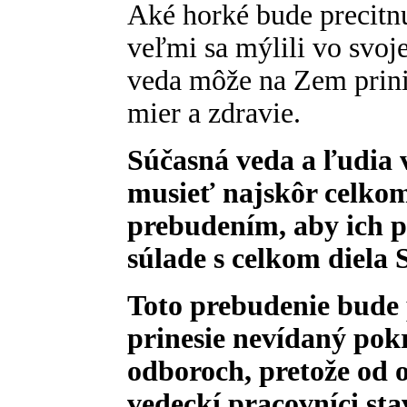
Aké horké bude precitnu
veľmi sa mýlili vo svoje
veda môže na Zem prinie
mier a zdravie.
Súčasná veda a ľudia 
musieť najskôr celko
prebudením, aby ich 
súlade s celkom diela 
Toto prebudenie bude
prinesie nevídaný pok
odboroch, pretože od
vedeckí pracovníci sta