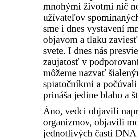
mnohými životmi nič ne
užívateľov spomínaných
sme i dnes vystavení m
objavom a tlaku zaviesť
svete. I dnes nás presvi
zaujatosť v podporovan
môžeme nazvať šialeným
spiatočníkmi a počúvali
prináša jedine blaho a š
Áno, vedci objavili nap
organizmov, objavili m
jednotlivých častí DNA r