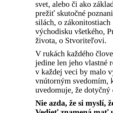
svet, alebo či ako zákl
prežiť skutočné poznani
silách, o zákonitostiac
východisku všetkého, Pr
života, o Stvoriteľovi.
V rukách každého člove
jedine len jeho vlastné
v každej veci by malo v
vnútorným svedomím, kt
uvedomuje, že dotyčný č
Nie azda, že si myslí, ž
Vedieť znamená mať u