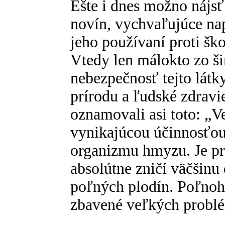
Ešte i dnes možno nájsť
novín, vychvaľujúce na
jeho používaní proti š
Vtedy len málokto zo šir
nebezpečnosť tejto látk
prírodu a ľudské zdravi
oznamovali asi toto: „Ve
vynikajúcou účinnosťou
organizmu hmyzu. Je pr
absolútne zničí väčšin
poľných plodín. Poľnoh
zbavené veľkých probl