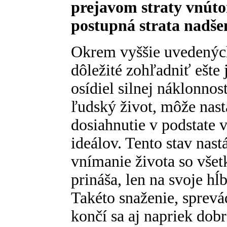
prejavom straty vnútor
postupná strata nadšen
Okrem vyššie uvedenýc
dôležité zohľadniť ešte
osídiel silnej náklonno
ľudský život, môže nast
dosiahnutie v podstate
ideálov. Tento stav nas
vnímanie života so všet
prináša, len na svoje hĺ
Takéto snaženie, sprevá
končí sa aj napriek d