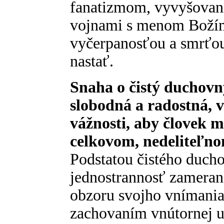
fanatizmom, vyvyšovaní
vojnami s menom Božím 
vyčerpanosťou a smrťou
nastať.
Snaha o čistý duchovn
slobodná a radostná, 
vážnosti, aby človek 
celkovom, nedeliteľno
Podstatou čistého ducho
jednostrannosť zamerani
obzoru svojho vnímania
zachovaním vnútornej uš