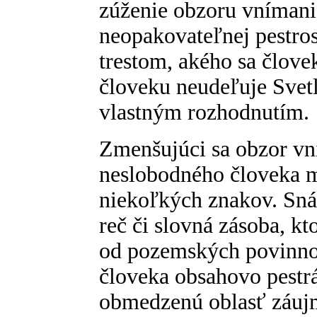
zúženie obzoru vnímani
neopakovateľnej pestros
trestom, akého sa člove
človeku neudeľuje Svetl
vlastným rozhodnutím.
Zmenšujúci sa obzor vn
neslobodného človeka 
niekoľkých znakov. Snáď
reč či slovná zásoba, k
od pozemských povinnos
človeka obsahovo pestrá
obmedzenú oblasť záu