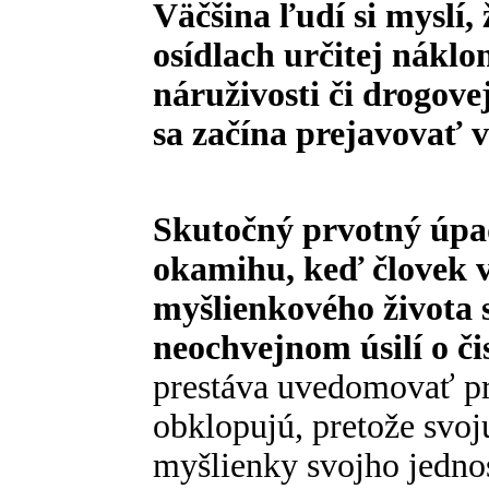
Väčšina ľudí si myslí,
osídlach určitej náklo
náruživosti či drogovej
sa začína prejavovať v
Skutočný prvotný úpa
okamihu, keď človek v
myšlienkového života s
neochvejnom úsilí o či
prestáva uvedomovať pr
obklopujú, pretože svo
myšlienky svojho jedn