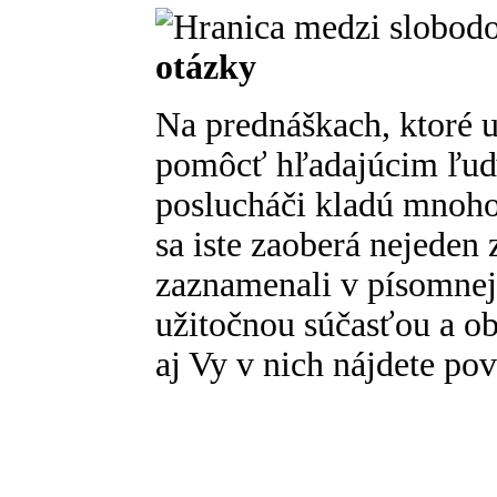
otázky
Na prednáškach, ktoré 
pomôcť hľadajúcim ľuď
poslucháči kladú mnoho
sa iste zaoberá nejeden 
zaznamenali v písomnej 
užitočnou súčasťou a o
aj Vy v nich nájdete pov