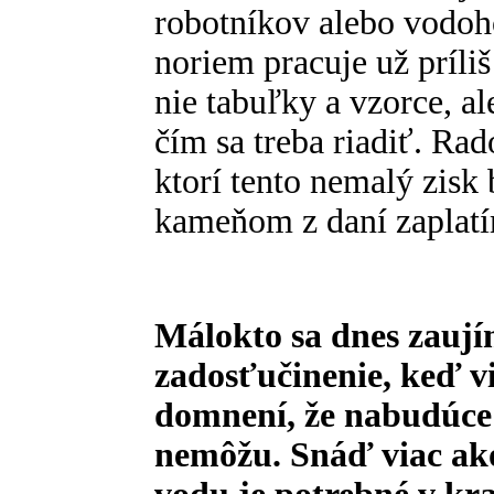
robotníkov alebo vodoh
noriem pracuje už príliš 
nie tabuľky a vzorce, ale
čím sa treba riadiť. Ra
ktorí tento nemalý zisk
kameňom z daní zaplat
Málokto sa dnes zaujím
zadosťučinenie, keď vi
domnení, že nabudúce 
nemôžu. Snáď viac ako 