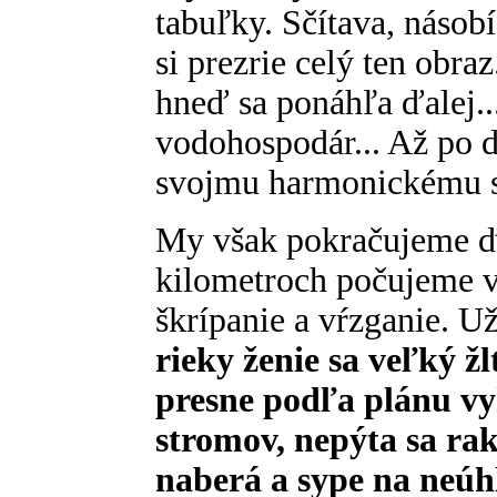
tabuľky. Sčítava, násob
si prezrie celý ten obraz
hneď sa ponáhľa ďalej...
vodohospodár... Až po dl
svojmu harmonickému s
My však pokračujeme ď
kilometroch počujeme v
škrípanie a vŕzganie. Už 
rieky ženie sa veľký ž
presne podľa plánu vy
stromov, nepýta sa rako
naberá a sype na neúh