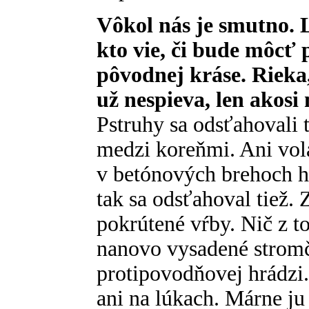
Vôkol nás je smutno. L
kto vie, či bude môcť 
pôvodnej kráse. Rieka
už nespieva, len akos
Pstruhy sa odsťahovali
medzi koreňmi. Ani vola
v betónových brehoch h
tak sa odsťahoval tiež. 
pokrútené vŕby. Nič z t
nanovo vysadené stromč
protipovodňovej hrádzi. 
ani na lúkach. Márne ju