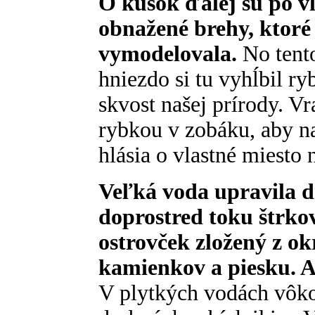
O kúsok ďalej sú po v
obnažené brehy, ktoré
vymodelovala.
No tento
hniezdo si tu vyhĺbil r
skvost našej prírody. V
rybkou v zobáku, aby na
hlásia o vlastné miesto 
Veľká voda upravila dn
doprostred toku štrkov
ostrovček zložený z o
kamienkov a piesku. An
V plytkých vodách vôko