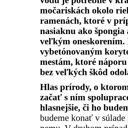
vodu je potrebné v kra
močariskách okolo riek
ramenách, ktoré v prí
nasiaknu ako špongia
veľkým oneskorením. N
vybetónovaným koryto
mestám, ktoré náporu
bez veľkých škôd odol
Hlas prírody, o ktorom
začať s ním spoluprac
hlasnejšie, či ho bude
budeme konať v súlade 