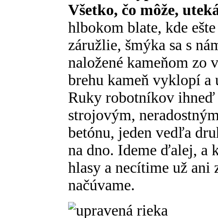
Všetko, čo môže, utek
hlbokom blate, kde ešte 
záružlie, šmýka sa s ná
naložené kameňom zo v
brehu kameň vyklopí a u
Ruky robotníkov ihneď
strojovým, neradostným
betónu, jeden vedľa dru
na dno. Ideme ďalej, a 
hlasy a necítime už ani 
načúvame.