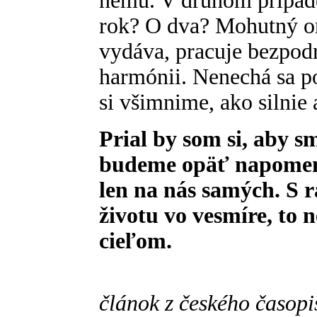
nemu. V druhom prípad
rok? O dva? Mohutný or
vydáva, pracuje bezpod
harmónii. Nenechá sa p
si všimnime, ako silnie
Prial by som si, aby sm
budeme opäť napomenut
len na nás samých. S 
životu vo vesmíre, to 
cieľom.
článok z českého časop