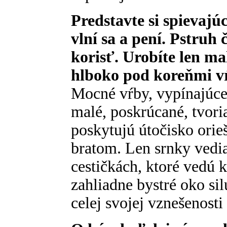
Predstavte si spievajú
vlní sa a pení. Pstruh
korisť. Urobíte len m
hlboko pod koreňmi vŕ
Mocné vŕby, vypínajúce 
malé, poskrúcané, tvori
poskytujú útočisko ori
bratom. Len srnky vedia
cestičkách, ktoré vedú k
zahliadne bystré oko si
celej svojej vznešenosti