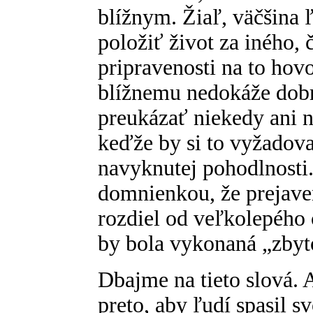
blížnym. Žiaľ, väčšina ľ
položiť život za iného, 
pripravenosti na to hov
blížnemu nedokáže dobr
preukázať niekedy ani 
keďže by si to vyžadova
navyknutej pohodlnosti.
domnienkou, že prejaven
rozdiel od veľkolepého 
by bola vykonaná „zbyt
Dbajme na tieto slová. 
preto, aby ľudí spasil s