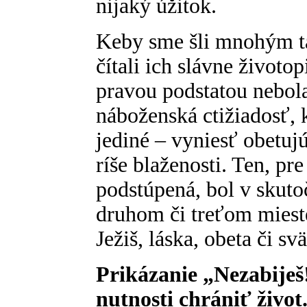
nijaký úžitok.
Keby sme šli mnohým t
čítali ich slávne životopi
pravou podstatou nebola
náboženská ctižiadosť, 
jediné – vyniesť obetuj
ríše blaženosti. Ten, pr
podstúpená, bol v skuto
druhom či treťom miest
Ježiš, láska, obeta či sv
Prikázanie „Nezabiješ
nutnosti chrániť život