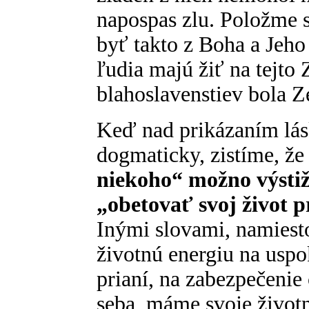
napospas zlu. Položme s
byť takto z Boha a Jeho
ľudia majú žiť na tejto
blahoslavenstiev bola 
Keď nad prikázaním lás
dogmaticky, zistíme, ž
niekoho“ možno výstižn
„obetovať svoj život p
Inými slovami, namiest
životnú energiu na uspo
prianí, na zabezpečenie
seba, máme svoje životn