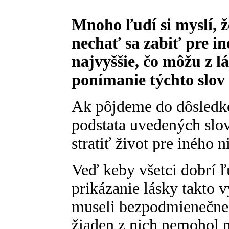
Mnoho ľudí si myslí, 
nechať sa zabiť pre in
najvyššie, čo môžu z l
ponímanie týchto slov
Ak pôjdeme do dôsledk
podstata uvedených slo
stratiť život pre iného n
Veď keby všetci dobrí ľu
prikázanie lásky takto
museli bezpodmienečne
žiaden z nich nemohol n