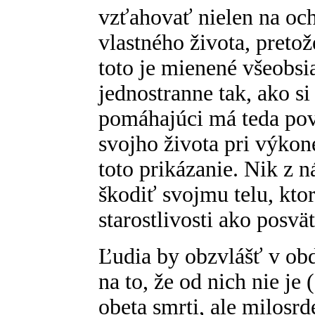
vzťahovať nielen na och
vlastného života, pretož
toto je mienené všeobs
jednostranne tak, ako si
pomáhajúci má teda pov
svojho života pri výko
toto prikázanie. Nik z 
škodiť svojmu telu, kt
starostlivosti ako posv
Ľudia by obzvlášť v ob
na to, že od nich nie je
obeta smrti, ale milosrd