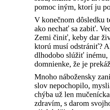
pomoc iným, ktorí ju po
V konečnom dôsledku t
ako nechať sa zabiť. Ve
Zemi činiť, keby dar ži
ktorú musí odstrániť? A
dlhodobo slúžiť inému, 
domnienke, že je preká
Mnoho nábožensky zani
slov nepochopilo, myslia
chýba už len mučenícka 
zdravím, s darom svojho