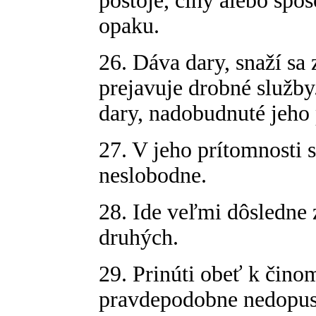
postoje, činy alebo spô
opaku.
26. Dáva dary, snaží sa 
prejavuje drobné služby
dary, nadobudnuté jeho
27. V jeho prítomnosti s
neslobodne.
28. Ide veľmi dôsledne
druhých.
29. Prinúti obeť k čino
pravdepodobne nedopust