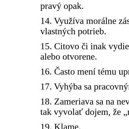
pravý opak.
14. Využíva morálne zá
vlastných potrieb.
15. Citovo či inak vydi
alebo otvorene.
16. Často mení tému up
17. Vyhýba sa pracovn
18. Zameriava sa na ne
tak vyvolať dojem, že 
19. Klame.