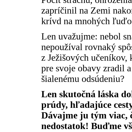
zapríčinil na Zemi nako
krívd na mnohých ľuďo
Len uvažujme: nebol sná
nepoužíval rovnaký spôs
z Ježišových učeníkov, 
pre svoje obavy zradil 
šialenému odsúdeniu?
Len skutočná láska d
prúdy, hľadajúce cesty
Dávajme ju tým viac, 
nedostatok! Buďme vš