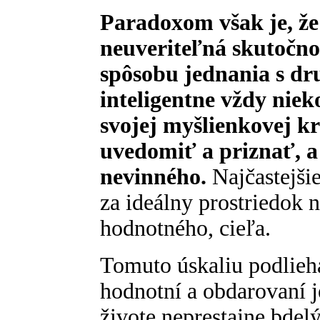
Paradoxom však je, že 
neuveriteľná skutočno
spôsobu jednania s dr
inteligentne vždy nieko
svojej myšlienkovej k
uvedomiť a priznať, a
nevinného.
Najčastejšie
za ideálny prostriedok 
hodnotného, cieľa.
Tomuto úskaliu podlieh
hodnotní a obdarovaní je
živote neprestajne bdel