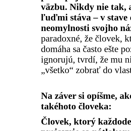
väzbu. Nikdy nie tak, 
ľuďmi stáva – v stave 
neomylnosti svojho náz
paradoxné, že človek, kt
domáha sa často ešte po
ignorujú, tvrdí, že mu 
„všetko“ zobrať do vlas
Na záver si opíšme, ak
takéhoto človeka:
Človek, ktorý každod