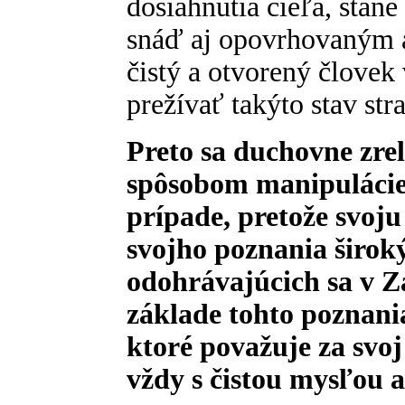
dosiahnutia cieľa, sta
snáď aj opovrhovaným 
čistý a otvorený človek
prežívať takýto stav str
Preto sa duchovne zre
spôsobom manipulácie
prípade, pretože svoj
svojho poznania široký
odohrávajúcich sa v Z
základe tohto poznania
ktoré považuje za svoj
vždy s čistou mysľou 