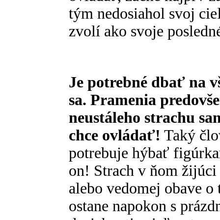
tým nedosiahol svoj cie
zvolí ako svoje posledn
Je potrebné dbať na vš
sa. Pramenia predovš
neustáleho strachu sa
chce ovládať!
Taký člov
potrebuje hýbať figúrkam
on! Strach v ňom žijúc
alebo vedomej obave o to
ostane napokon s práz