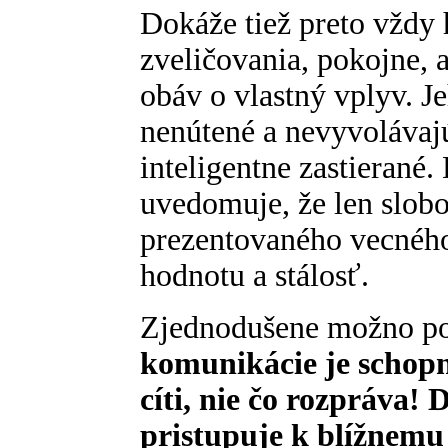
Dokáže tiež preto vždy
zveličovania, pokojne, 
obáv o vlastný vplyv. J
nenútené a nevyvolávajú
inteligentne zastierané.
uvedomuje, že len slobo
prezentovaného vecnéh
hodnotu a stálosť.
Zjednodušene možno po
komunikácie je schopn
cíti, nie čo rozpráva!
pristupuje k blížnemu