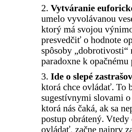
2.
Vytváranie euforick
umelo vyvolávanou ves
ktorý má svojou výnimo
presvedčiť o hodnote op
spôsoby „dobrotivosti“
paradoxne k opačnému p
3.
Ide o slepé zastrašo
ktorá chce ovládať. To
sugestívnymi slovami o 
ktorá nás čaká, ak sa n
postup obrátený. Vtedy
ovládať, začne najprv z