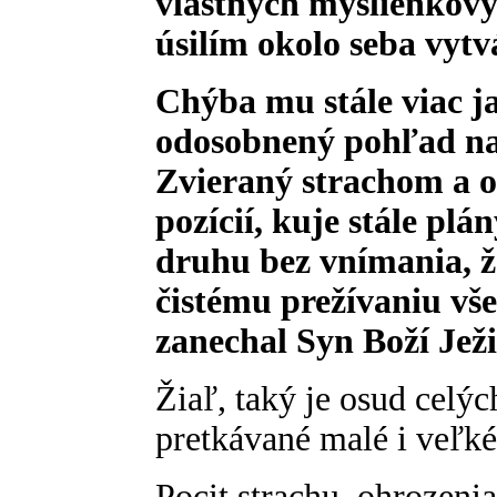
vlastných myšlienkový
úsilím okolo seba vytv
Chýba mu stále viac ja
odosobnený pohľad na 
Zvieraný strachom a o
pozícií, kuje stále plá
druhu bez vnímania, ž
čistému prežívaniu vše
zanechal Syn Boží Ježi
Žiaľ, taký je osud celýc
pretkávané malé i veľké
Pocit strachu, ohrozeni