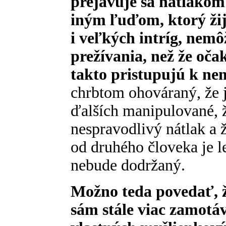
prejavuje sa nátlakom
iným ľuďom, ktorý žij
i veľkých intríg, nemô
prežívania, než že oča
takto pristupujú k n
chrbtom ohováraný, že j
ďalších manipulované, 
nespravodlivý nátlak a 
od druhého človeka je 
nebude dodržaný.
Možno teda povedať, ž
sám stále viac zamotáv