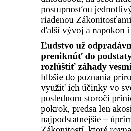
postupnosťou jednotliv
riadenou Zákonitosťami
ďalší vývoj a napokon i
Ľudstvo už odpradávn
preniknúť do podstaty
rozlúštiť záhady vesm
hlbšie do poznania prír
využiť ich účinky vo sv
poslednom storočí prini
pokrok, predsa len akos
najpodstatnejšie – úpr
Zákonitostí, ktoré rov