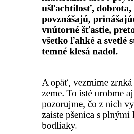
ušľachtilosť, dobrota,
povznášajú, prinášajúc
vnútorné šťastie, pret
všetko ľahké a svetlé 
temné klesá nadol.
A opäť, vezmime zrnká 
zeme. To isté urobme a
pozorujme, čo z nich vy
zaiste pšenica s plnými
bodliaky.