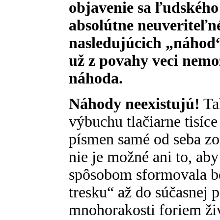
objavenie sa ľudského
absolútne neuveriteľn
nasledujúcich „náhod“
už z povahy veci nem
náhoda.
Náhody neexistujú!
Tak
výbuchu tlačiarne tisíc
písmen samé od seba zor
nie je možné ani to, ab
spôsobom sformovala b
tresku“ až do súčasnej 
mnohorakosti foriem ži