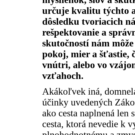
určuje kvalitu týchto
dôsledku tvoriacich ná
rešpektovanie a správn
skutočností nám môže
pokoj, mier a šťastie,
vnútri, alebo vo vzá
vzťahoch.
Akákoľvek iná, domnelá 
účinky uvedených Zákoni
ako cesta naplnená len 
cesta, ktorá nevedie k 
plnohodnotnému a zmys