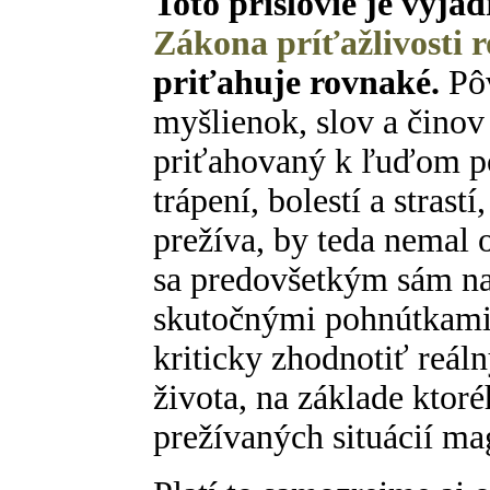
Toto príslovie je vyja
Zákona príťažlivosti 
priťahuje rovnaké.
Pôv
myšlienok, slov a činov
priťahovaný k ľuďom p
trápení, bolestí a strast
prežíva, by teda nemal 
sa predovšetkým sám na
skutočnými pohnútkami.
kriticky zhodnotiť reál
života, na základe ktor
prežívaných situácií ma