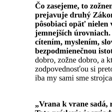
Čo zasejeme, to zožne
prejavuje druhý Záko
pôsobiaci opäť nielen 
jemnejších úrovniach.
cítením, myslením, sl
bezpodmienečnou isto
dobro, zožne dobro, a kt
zodpovednosťou si preto
iba my sami sme strojc
„Vrana k vrane sadá, 