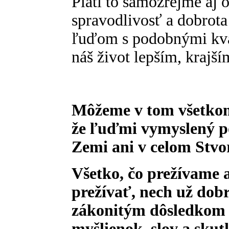
Platí to samozrejme aj o
spravodlivosť a dobrota
ľuďom s podobnými kval
náš život lepším, krajš
Môžeme v tom všetkom 
že ľuďmi vymyslený 
Zemi ani v celom Stvor
Všetko, čo prežívame 
prežívať, nech už dobré
zákonitým dôsledkom n
myšlienok, slov a skut