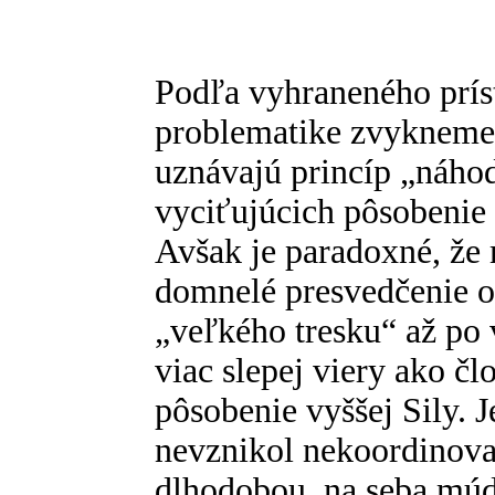
Podľa vyhraneného prís
problematike zvykneme 
uznávajú princíp „náhody
vyciťujúcich pôsobenie
Avšak je paradoxné, že 
domnelé presvedčenie o
„veľkého tresku“ až po 
viac slepej viery ako čl
pôsobenie vyššej Sily. J
nevznikol nekoordinov
dlhodobou, na seba mú