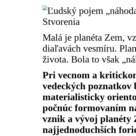
Malá je planéta Zem, vz
diaľavách vesmíru. Plané
života. Bola to však „n
Pri vecnom a kriticko
vedeckých poznatkov b
materialisticky orient
počnúc formovaním naš
vznik a vývoj planéty
najjednoduchších fori