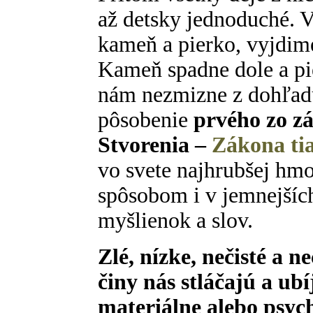
až detsky jednoduché. 
kameň a pierko, vyjdim
Kameň spadne dole a pi
nám nezmizne z dohľadu
pôsobenie
prvého zo z
Stvorenia –
Zákona tia
vo svete najhrubšej hm
spôsobom i v jemnejších
myšlienok a slov.
Zlé, nízke, nečisté a ne
činy nás stláčajú a ub
materiálne alebo psyc