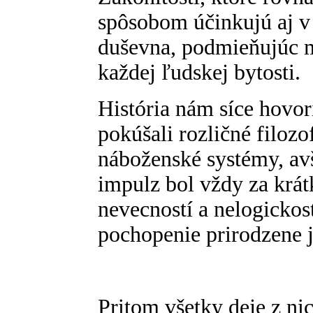
spôsobom účinkujú aj v 
duševna, podmieňujúc mi
každej ľudskej bytosti.
História nám síce hovorí
pokúšali rozličné filoz
náboženské systémy, avš
impulz bol vždy za krát
nevecností a nelogickos
pochopenie prirodzene 
Pritom všetky deje z nic