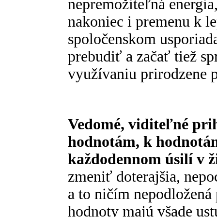
nepremožiteľná energia
nakoniec i premenu k l
spoločenskom usporiadan
prebudiť a začať tiež 
využívaniu prirodzene p
Vedomé, viditeľné prih
hodnotám, k hodnotá
každodennom úsilí v ži
zmeniť doterajšia, nepo
a to ničím nepodložená 
hodnoty majú všade ust