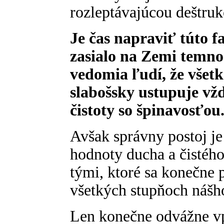
rozleptávajúcou deštru
Je čas napraviť túto 
zasialo na Zemi temn
vedomia ľudí, že všetko
slabošsky ustupuje vžd
čistoty so špinavosťou
Avšak správny postoj je
hodnoty ducha a čistého
tými, ktoré sa konečne 
všetkých stupňoch nášh
Len konečne odvážne v