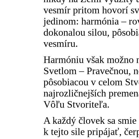
vesmír pritom hovorí 
jedinom: harmónia – ro
dokonalou silou, pôsob
vesmíru.
Harmóniu však možno n
Svetlom – Pravečnou, n
pôsobiacou v celom Stvo
najrozličnejších premen
Vôľu Stvoriteľa.
A každý človek sa smi
k tejto sile pripájať, čer