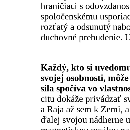
hraničiaci s odovzdanos
spoločenskému usporiad
rozťatý a odsunutý nabo
duchovné prebudenie. Už
Každý, kto si uvedom
svojej osobnosti, môže
sila spočíva vo vlastno
citu dokáže privádzať s
a Raja až sem k Zemi, a
ďalej svojou nádherne 