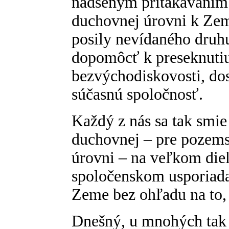
nadšeným pritakávaní
duchovnej úrovni k Zem
posily nevídaného druh
dopomôcť k preseknuti
bezvýchodiskovosti, dos
súčasnú spoločnosť.
Každý z nás sa tak smie
duchovnej – pre pozems
úrovni – na veľkom diel
spoločenskom usporiadan
Zeme bez ohľadu na to,
Dnešný, u mnohých tak 