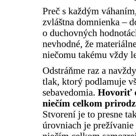
Preč s každým váhaním, 
zvláštna domnienka – d
o duchovných hodnotách
nevhodné, že materiálne
niečomu takému vždy l
Odstráňme raz a navždy 
tlak, ktorý podlamuje vš
sebavedomia.
Hovoriť 
niečím celkom prirod
Stvorení je to presne ta
úrovniach je prežívani