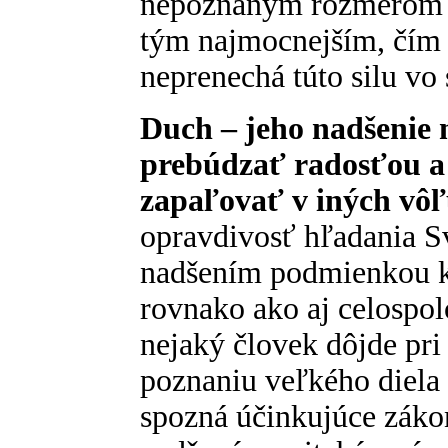
nepoznaným rozmerom č
tým najmocnejším, čím 
neprenechá túto silu vo 
Duch – jeho nadšenie 
prebúdzať radosťou a
zapaľovať v iných vôľ
opravdivosť hľadania Sv
nadšením podmienkou k
rovnako ako aj celospo
nejaký človek dôjde pri
poznaniu veľkého diela
spozná účinkujúce zákon