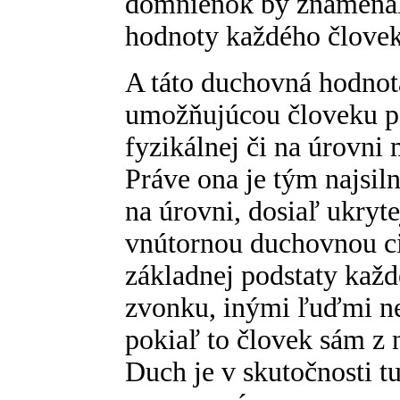
domnienok by znamenal
hodnoty každého človek
A táto duchovná hodnot
umožňujúcou človeku pô
fyzikálnej či na úrovni
Práve ona je tým najsil
na úrovni, dosiaľ ukryt
vnútornou duchovnou ci
základnej podstaty každ
zvonku, inými ľuďmi ne
pokiaľ to človek sám z 
Duch je v skutočnosti tu