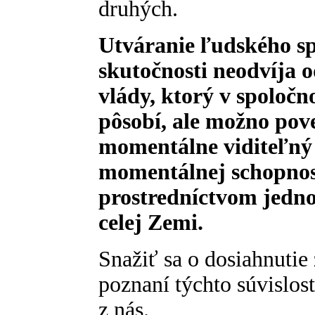
druhých.
Utváranie ľudského sp
skutočnosti neodvíja
vlády, ktorý v spoločn
pôsobí, ale možno pov
momentálne viditeľný
momentálnej schopnosti
prostredníctvom jedno
celej Zemi.
Snažiť sa o dosiahnutie
poznaní týchto súvislos
z nás.