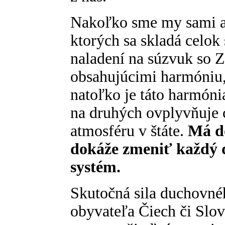
Nakoľko sme my sami ak
ktorých sa skladá celok
naladení na súzvuk so 
obsahujúcimi harmóniu, 
natoľko je táto harmóni
na druhých ovplyvňuje 
atmosféru v štáte.
Má do
dokáže zmeniť každý 
systém.
Skutočná sila duchovné
obyvateľa Čiech či Slov