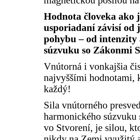
magnetickou posilou na 
Hodnota človeka ako j
usporiadaní závisí od
pohybu – od intenzity 
súzvuku so Zákonmi S
Vnútorná i vonkajšia čis
najvyššími hodnotami, 
každý!
Sila vnútorného presved
harmonického súzvuku s
vo Stvorení, je silou, k
nikdy na Zemi využitý a