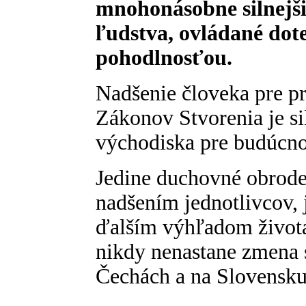
mnohonásobne silnejši
ľudstva, ovládané dot
pohodlnosťou.
Nadšenie človeka pre p
Zákonov Stvorenia je si
východiska pre budúcno
Jedine duchovné obroden
nadšením jednotlivcov, 
ďalším výhľadom života
nikdy nenastane zmena 
Čechách a na Slovensku,