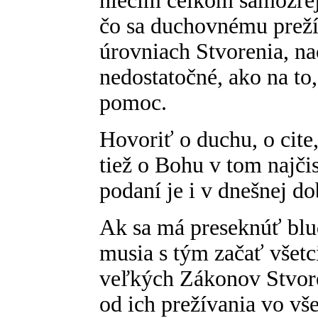
niečím celkom samozrej
čo sa duchovnému preží
úrovniach Stvorenia, na
nedostatočné, ako na to
pomoc.
Hovoriť o duchu, o cite
tiež o Bohu v tom najči
podaní je i v dnešnej d
Ak sa má preseknúť blu
musia s tým začať všetc
veľkých Zákonov Stvore
od ich prežívania vo vš