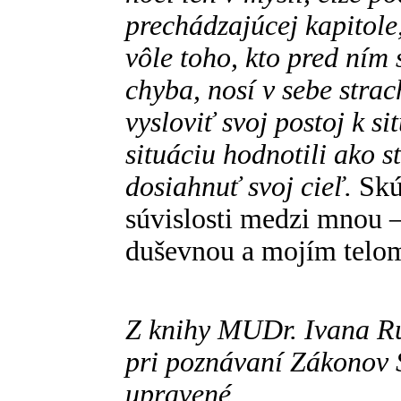
prechádzajúcej kapitol
vôle toho, kto pred ním 
chyba, nosí v sebe strac
vysloviť svoj postoj k s
situáciu hodnotili ako s
dosiahnuť svoj cieľ.
Skú
súvislosti medzi mnou 
duševnou a mojím telo
Z knihy MUDr. Ivana 
pri poznávaní Zákonov 
upravené