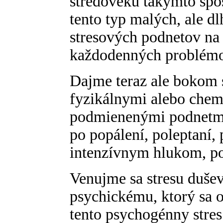
stredoveku takýmto spô
tento typ malých, ale d
stresových podnetov na n
každodenných problémo
Dajme teraz ale bokom 
fyzikálnymi alebo chem
podmienenými podnetmi
po popálení, poleptaní, 
intenzívnym hlukom, p
Venujme sa stresu duš
psychickému, ktorý sa o
tento psychogénny stre