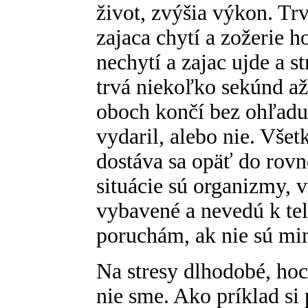
život, zvýšia výkon. Trv
zajaca chytí a zožerie h
nechytí a zajac ujde a s
trvá niekoľko sekúnd až
oboch končí bez ohľadu n
vydaril, alebo nie. Vše
dostáva sa opäť do rovn
situácie sú organizmy, 
vybavené a nevedú k t
poruchám, ak nie sú mim
Na stresy dlhodobé, hoci
nie sme. Ako príklad si