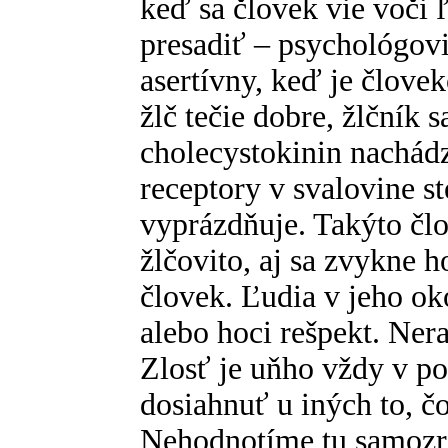
keď sa človek vie voči
presadiť – psychológovi
asertívny, keď je člove
žlč tečie dobre, žlčník 
cholecystokinin nachádz
receptory v svalovine st
vyprázdňuje. Takýto člo
žlčovito, aj sa zvykne ho
človek. Ľudia v jeho oko
alebo hoci rešpekt. Ner
Zlosť je uňho vždy v po
dosiahnuť u iných to, č
Nehodnotíme tu samozre