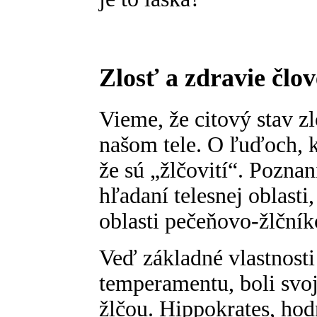
Zlosť a zdravie člo
Vieme, že citový stav z
našom tele. O ľuďoch, kt
že sú „žlčovití“. Poznan
hľadaní telesnej oblasti,
oblasti pečeňovo-žlčník
Veď základné vlastnosti
temperamentu, boli sv
žlčou. Hippokrates, ho