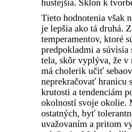
hustejšia. Sklon k tvorb
Tieto hodnotenia však 
je lepšia ako tá druhá. Z
temperamentov, ktoré s
predpokladmi a súvisia 
tela, skôr vyplýva, že 
má cholerik učiť sebaovl
neprekračovať hranicu 
krutosti a tendenciám p
okolností svoje okolie. 
ostatných, byť tolerant
uvažovaním a pritom vy