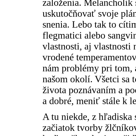
založenia. Melancholik 
uskutočňovať svoje plá
snenia. Lebo tak to cítim
flegmatici alebo sangvi
vlastnosti, aj vlastnosti
vrodené temperamentové
nám problémy pri tom,
našom okolí. Všetci sa 
života poznávaním a po
a dobré, meniť stále k l
A tu niekde, z hľadiska 
začiatok tvorby žlčníko