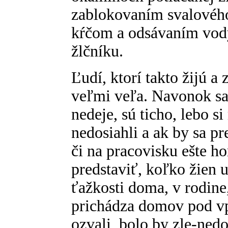
zablokovaním svalového
kŕčom a odsávaním vody
žlčníku.
Ľudí, ktorí takto žijú a 
veľmi veľa. Navonok sa 
nedeje, sú ticho, lebo si
nedosiahli a ak by sa pr
či na pracovisku ešte ho
predstaviť, koľko žien 
ťažkosti doma, v rodin
prichádza domov pod vp
ozvali, bolo by zle-nedo