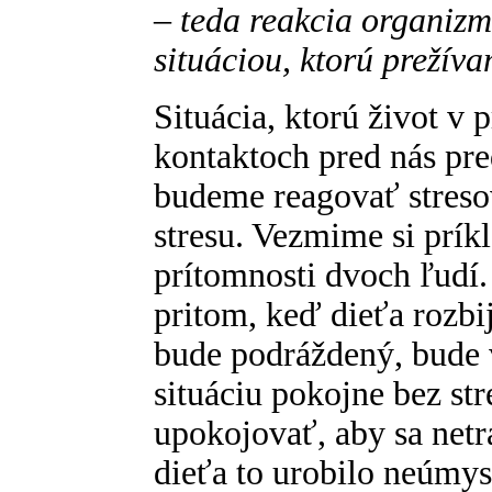
– teda reakcia organizm
situáciou, ktorú prežív
Situácia, ktorú život v
kontaktoch pred nás pred
budeme reagovať stresov
stresu. Vezmime si príkl
prítomnosti dvoch ľudí
pritom, keď dieťa rozbi
bude podráždený, bude v
situáciu pokojne bez str
upokojovať, aby sa netrá
dieťa to urobilo neúmyse