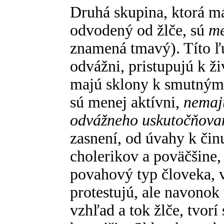
Druhá skupina, ktorá m
odvodený od žlče, sú
me
znamená tmavý). Títo ľu
odvážni, pristupujú k ž
majú sklony k smutným 
sú menej aktívni,
nemajú
odvážneho uskutočňovan
zasnení, od úvahy k činu
cholerikov a poväčšine,
povahový typ človeka, vn
protestujú, ale navonok 
vzhľad a tok žlče, tvorí 