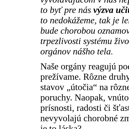
to byť pre nás
výzva uči
to nedokážeme, tak je le
bude chorobou oznamovať
trpezlivosti systému živ
orgánov nášho tela.
Naše orgány reagujú pod
prežívame. Rôzne druhy
stavov „útočia“ na rôzn
poruchy. Naopak, vnútor
prísnosti, radosti či šťa
nevyvolajú chorobné zm
je to láska?