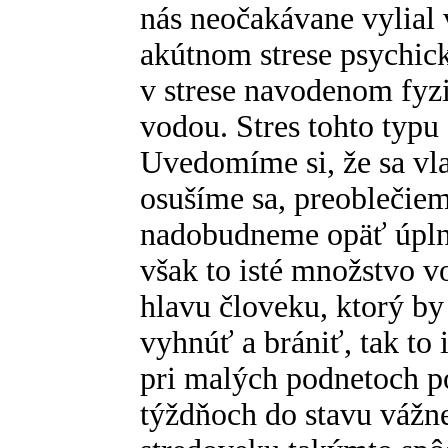
nás neočakávane vylial
akútnom strese psychic
v strese navodenom fy
vodou. Stres tohto typu
Uvedomíme si, že sa vla
osušíme sa, preoblečiem
nadobudneme opäť úpln
však to isté množstvo 
hlavu človeku, ktorý b
vyhnúť a brániť, tak to 
pri malých podnetoch p
týždňoch do stavu vážne