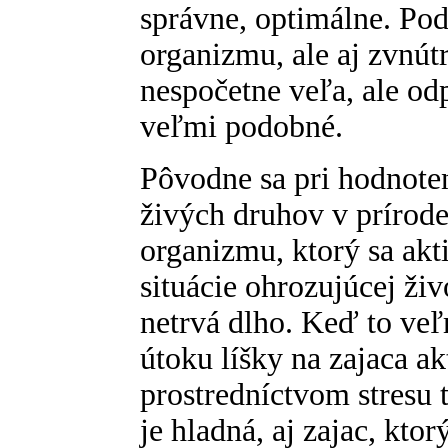
správne, optimálne. Po
organizmu, ale aj zvnú
nespočetne veľa, ale o
veľmi podobné.
Pôvodne sa pri hodnoten
živých druhov v prírod
organizmu, ktorý sa akt
situácie ohrozujúcej živ
netrvá dlho. Keď to veľ
útoku líšky na zajaca a
prostredníctvom stresu ta
je hladná, aj zajac, kto