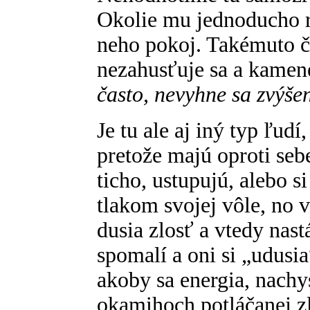
Okolie mu jednoducho r
neho pokoj. Takémuto čl
nezahusťuje sa a kamene
často, nevyhne sa zvýše
Je tu ale aj iný typ ľudí,
pretože majú oproti seb
ticho, ustupujú, alebo s
tlakom svojej vôle, no vo
dusia zlosť a vtedy nastá
spomalí a oni si „udusi
akoby sa energia, nachy
okamihoch potláčanej z