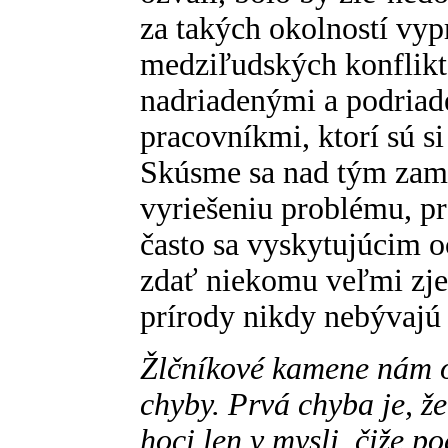
za takých okolností vy
medziľudských konflikt
nadriadenými a podriad
pracovníkmi, ktorí sú s
Skúsme sa nad tým zamy
vyriešeniu problému, p
často sa vyskytujúcim 
zdať niekomu veľmi zje
prírody nikdy nebývajú
Žlčníkové kamene nám o
chyby. Prvá chyba je, že 
hoci len v mysli, čiže p