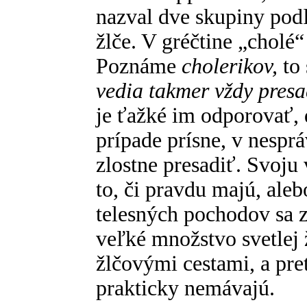
nazval dve skupiny podľa
žlče. V gréčtine „cholé“
Poznáme
cholerikov,
to 
vedia takmer vždy presad
je ťažké im odporovať,
prípade prísne, v nespr
zlostne presadiť. Svoju
to, či pravdu majú, aleb
telesných pochodov sa zi
veľké množstvo svetlej ž
žlčovými cestami, a pre
prakticky nemávajú.