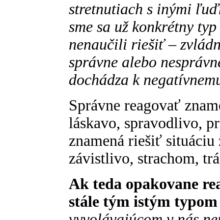
stretnutiach s inými ľuď
sme sa už konkrétny typ 
nenaučili riešiť – zvlá
správne alebo nesprávne
dochádza k negatívnemu 
Správne reagovať znamen
láskavo, spravodlivo, p
znamená riešiť situáciu 
závistlivo, strachom, tr
Ak teda opakovane rea
stále tým istým typom 
vyvolávajúcom v nás nep