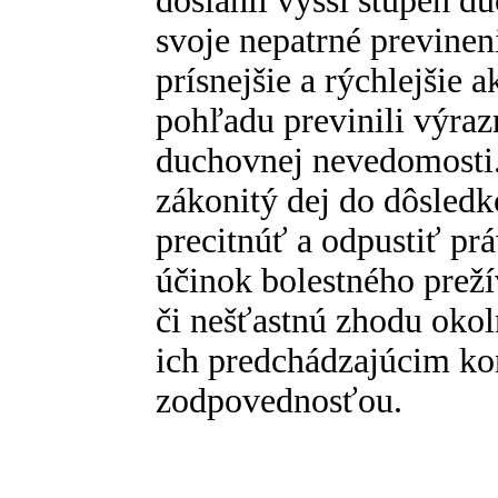
dosiahli vyšší stupeň d
svoje nepatrné previne
prísnejšie a rýchlejšie a
pohľadu previnili výrazn
duchovnej nevedomosti. 
zákonitý dej do dôsled
precitnúť a odpustiť pr
účinok bolestného prež
či nešťastnú zhodu okoln
ich predchádzajúcim k
zodpovednosťou.