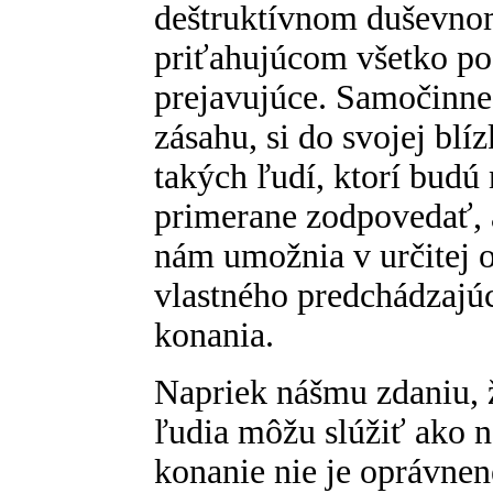
deštruktívnom duševno
priťahujúcom všetko pod
prejavujúce. Samočinne
zásahu, si do svojej blí
takých ľudí, ktorí bud
primerane zodpovedať, 
nám umožnia v určitej 
vlastného predchádzajú
konania.
Napriek nášmu zdaniu, ž
ľudia môžu slúžiť ako n
konanie nie je oprávnen