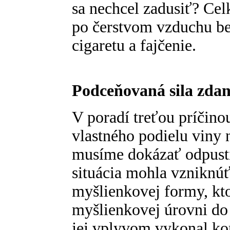
sa nechcel zadusiť? Celk
po čerstvom vzduchu b
cigaretu a fajčenie.
Podceňovaná sila zdan
V poradí treťou príčinou
vlastného podielu viny n
musíme dokázať odpustiť
situácia mohla vzniknúť
myšlienkovej formy, kto
myšlienkovej úrovni do
jej vplyvom vykonal ko