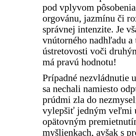
pod vplyvom pôsobenia 
orgovánu, jazmínu či r
správnej intenzite. Je v
vnútorného nadhľadu a t
ústretovosti voči druhým
má pravú hodnotu!
Prípadné nezvládnutie ur
sa nechali namiesto odp
prúdmi zla do nezmyse
vylepšiť jedným veľmi
opätovným premietnutím 
myšlienkach, avšak s pr