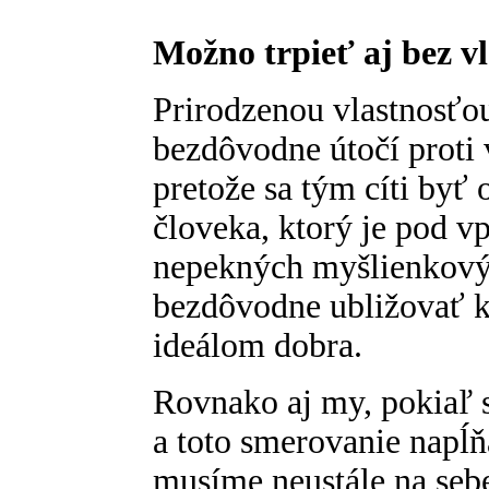
Možno trpieť aj bez v
Prirodzenou vlastnosťou
bezdôvodne útočí proti
pretože sa tým cíti byť
človeka, ktorý je pod 
nepekných myšlienkovýc
bezdôvodne ubližovať k
ideálom dobra.
Rovnako aj my, pokiaľ 
a toto smerovanie napĺ
musíme neustále na sebe