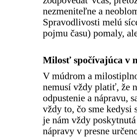
zodpovedať včas, pretože
nezmeniteľne a neoblo
Spravodlivosti melú sí
pojmu času) pomaly, ale 
Milosť spočívajúca v 
V múdrom a milostiplno
nemusí vždy platiť, že n
odpustenie a nápravu, s
vždy to, čo sme kedysi 
je nám vždy poskytnutá
nápravy v presne určen