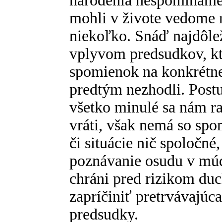
narodenia nespomíname
mohli v živote vedome 
niekoľko. Snáď najdôlež
vplyvom predsudkov, kt
spomienok na konkrétne
predtým nezhodli. Post
všetko minulé sa nám r
vráti, však nemá so sp
či situácie nič spoločné
poznávanie osudu v mú
chráni pred rizikom du
zapríčiniť pretrvávajúc
predsudky.