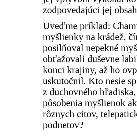
zodpovedajúci jej obsah
Uveďme príklad: Chamt
myšlienky na krádež, čí
posilňoval nepekné myš
obťažovali duševne lab
konci krajiny, až ho ovp
uskutočnil. Kto nesie s
z duchovného hľadiska
pôsobenia myšlienok a
rôznych citov, telepati
podnetov?