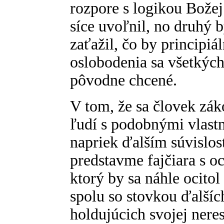
rozpore s logikou Božej
síce uvoľnil, no druhý 
zaťažil, čo by principi
oslobodenia sa všetkých
pôvodne chcené.
V tom, že sa človek zák
ľudí s podobnými vlast
napriek ďalším súvislos
predstavme fajčiara s o
ktorý by sa náhle ocitol
spolu so stovkou ďalšíc
holdujúcich svojej neres