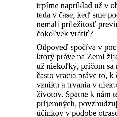
trpíme napríklad už v ob
teda v čase, keď sme po
nemali príležitosť prev
čokoľvek vrátiť?
Odpoveď spočíva v poch
ktorý práve na Zemi žije
už niekoľký, pričom sa
často vracia práve to, 
vzniku a trvania v niek
životov. Spätne k nám 
príjemných, povzbudzuj
účinkov v podobe otras