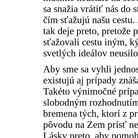
sa snažia vrátiť nás do 
čím sťažujú našu cestu.
tak deje preto, pretože
sťažovali cestu iným, k
svetlých ideálov neusilo
Aby sme sa vyhli jednost
existujú aj prípady znáš
Takéto výnimočné prípa
slobodným rozhodnutím
bremena tých, ktorí z p
pôvodu na Zem prísť nem
Lásky preto, aby pomoh