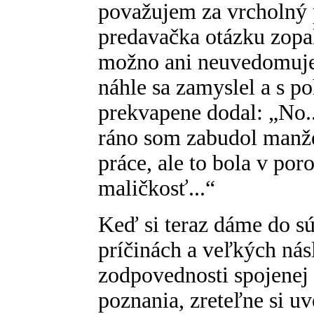
považujem za vrcholný 
predavačka otázku zopak
možno ani neuvedomuje,
náhle sa zamyslel a s 
prekvapene dodal: „No..
ráno som zabudol manže
práce, ale to bola v por
maličkosť...“
Keď si teraz dáme do sú
príčinách a veľkých ná
zodpovednosti spojenej
poznania, zreteľne si 