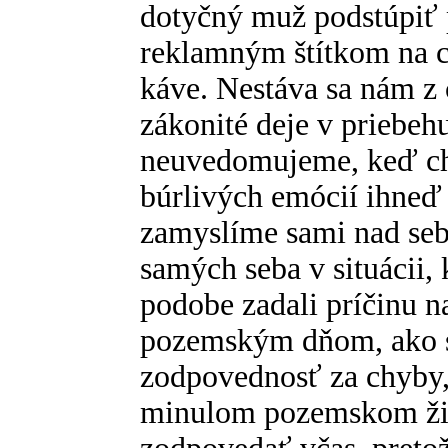
dotyčný muž podstúpiť 
reklamným štítkom na ch
káve. Nestáva sa nám z č
zákonité deje v priebeh
neuvedomujeme, keď ch
búrlivých emócií ihneď
zamyslíme sami nad seb
samých seba v situácii, 
podobe zadali príčinu n
pozemským dňom, ako 
zodpovednosť za chyby, 
minulom pozemskom živo