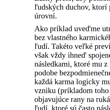
ľudských duchov, ktorí p
úrovní.
Ako príklad uveďme utrp
bez vlastného karmickéh
ľudí. Takéto veľké prev
však vždy ihneď spojen
následkami, ktoré mu z
podobe bezpodmienečne
každá karma logicky mu
vzniku (príkladom toho
objavujúce rany na ruká
ľudí, ktoré sú často ná