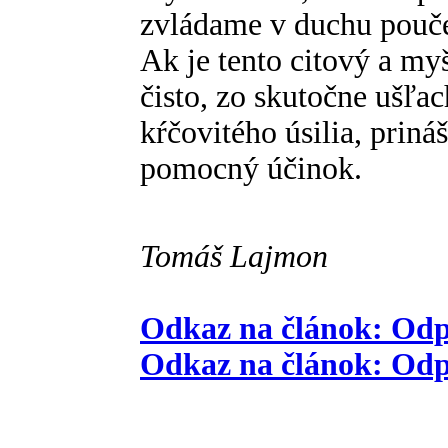
zvládame v duchu pouč
Ak je tento citový a m
čisto, zo skutočne ušľa
kŕčovitého úsilia, priná
pomocný účinok.
Tomáš Lajmon
Odkaz na článok: Odp
Odkaz na článok: Odp