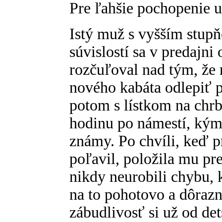
Pre ľahšie pochopenie 
Istý muž s vyšším stu
súvislostí sa v predajn
rozčuľoval nad tým, že
nového kabáta odlepiť p
potom s lístkom na chrb
hodinu po námestí, kým
známy. Po chvíli, keď p
poľavil, položila mu pr
nikdy neurobili chybu, 
na to pohotovo a dôraz
zábudlivosť si už od de