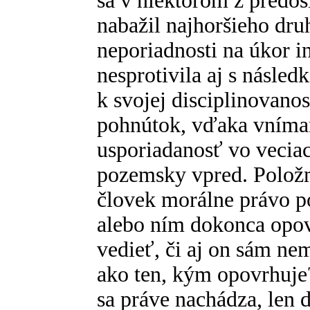
sa v niektorom z predo
nabažil najhoršieho dru
neporiadnosti na úkor 
nesprotivila aj s násled
k svojej disciplinovanos
pohnútok, vďaka vníman
usporiadanosť vo vecia
pozemsky vpred. Položm
človek morálne právo p
alebo ním dokonca opov
vedieť, či aj on sám n
ako ten, kým opovrhuje?
sa práve nachádza, len 