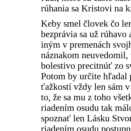
rúhania sa Kristovi na kr
Keby smel človek čo le
bezprávia sa už rúhavo 
iným v premenách svojho 
náznakom neuvedomil, 
bolestivo precitnúť zo 
Potom by určite hľadal 
ťažkostí vždy len sám v
to, že sa mu z toho vše
riadením osudu tak mál
spoznať len Lásku Stvo
riadením osudu postupne