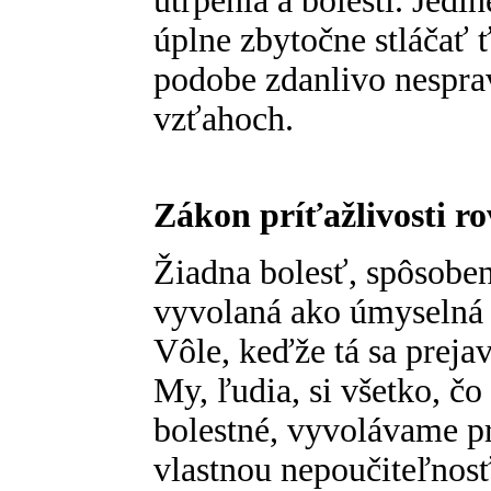
utrpenia a bolesti. Jed
úplne zbytočne stláčať 
podobe zdanlivo nespra
vzťahoch.
Zákon príťažlivosti r
Žiadna bolesť, spôsobe
vyvolaná ako úmyselná 
Vôle, keďže tá sa preja
My, ľudia, si všetko, č
bolestné, vyvolávame p
vlastnou nepoučiteľnos