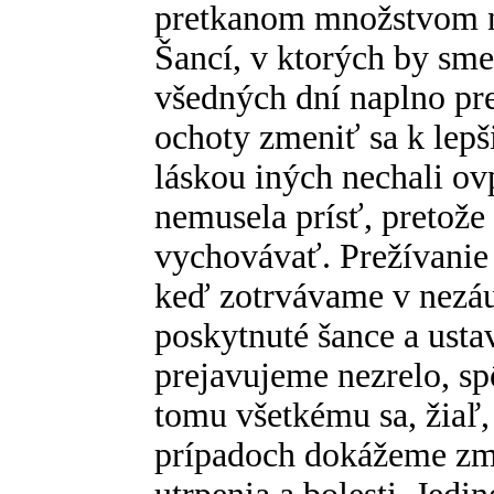
pretkanom množstvom n
Šancí, v ktorých by sm
všedných dní naplno pr
ochoty zmeniť sa k lepš
láskou iných nechali ov
nemusela prísť, pretož
vychovávať. Prežívanie 
keď zotrvávame v nezá
poskytnuté šance a usta
prejavujeme nezrelo, sp
tomu všetkému sa, žiaľ
prípadoch dokážeme zm