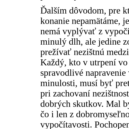
Ďalším dôvodom, pre kt
konanie nepamätáme, je
nemá vyplývať z vypočít
minulý dlh, ale jedine z
prežívať nezištnú medzi
Každý, kto v utrpení v
spravodlivé napravenie 
minulosti, musí byť pre
pri zachovaní nezištnos
dobrých skutkov. Mal by
čo i len z dobromyseľnos
vypočítavosti. Pochopen