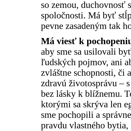
so zemou, duchovnosť 
spoločnosti. Má byť st
pevne zasadeným tak hor
Má viesť k pochopeniu
aby sme sa usilovali by
ľudských pojmov, ani a
zvláštne schopnosti, či 
zdravú životosprávu – 
bez lásky k blížnemu. T
ktorými sa skrýva len eg
sme pochopili a správne
pravdu vlastného bytia, 