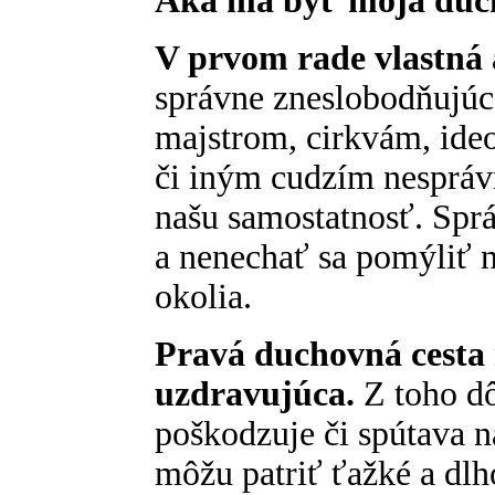
Aká má byť moja duc
V prvom rade vlastná
správne zneslobodňujúc
majstrom, cirkvám, ide
či iným cudzím nespráv
našu samostatnosť. Spr
a nenechať sa pomýliť 
okolia.
Pravá duchovná cesta
uzdravujúca.
Z toho dô
poškodzuje či spútava n
môžu patriť ťažké a dlh