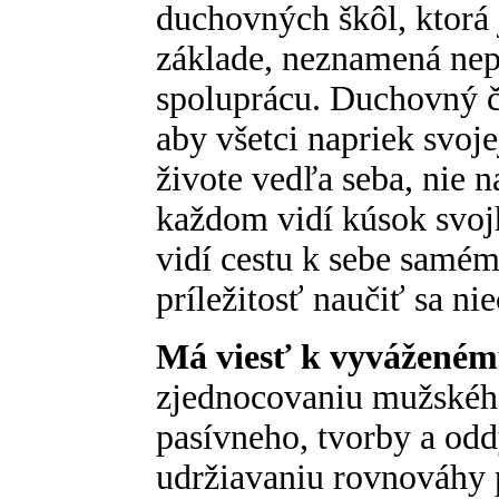
duchovných škôl, ktorá
základe, neznamená nepr
spoluprácu. Duchovný č
aby všetci napriek svojej
živote vedľa seba, nie 
každom vidí kúsok svojh
vidí cestu k sebe samé
príležitosť naučiť sa nie
Má viesť k vyváženém
zjednocovaniu mužského
pasívneho, tvorby a odd
udržiavaniu rovnováhy 