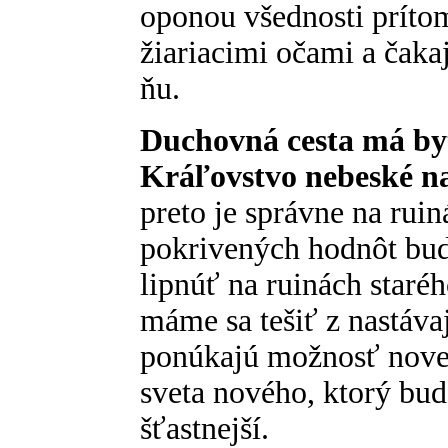
oponou všednosti príto
žiariacimi očami a čak
ňu.
Duchovná cesta má byť
Kráľovstvo nebeské n
preto je správne na ruin
pokrivených hodnôt bu
lipnúť na ruinách staréh
máme sa tešiť z nastáva
ponúkajú možnosť novej
sveta nového, ktorý bude
šťastnejší.