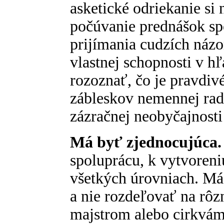
asketické odriekanie si 
počúvanie prednášok s
prijímania cudzích názo
vlastnej schopnosti v hľ
rozoznať, čo je pravdivé
zábleskov nemennej rado
zázračnej neobyčajnosti
Má byť zjednocujúca.
spoluprácu, k vytvoren
všetkých úrovniach. M
a nie rozdeľovať na rôzn
majstrom alebo cirkvám