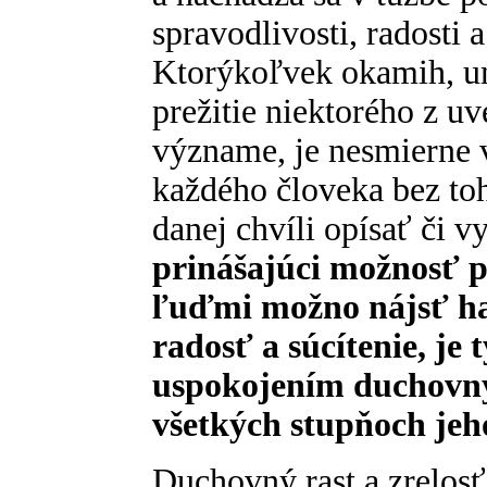
spravodlivosti, radosti 
Ktorýkoľvek okamih, u
prežitie niektorého z 
význame, je nesmierne 
každého človeka bez toh
danej chvíli opísať či v
prinášajúci možnosť p
ľuďmi možno nájsť ha
radosť a súcítenie, je 
uspokojením duchovnýc
všetkých stupňoch jeho
Duchovný rast a zrelosť