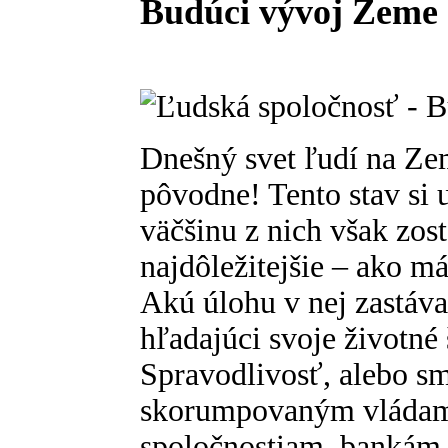
Budúci vývoj Zeme
Dnešný svet ľudí na Ze
pôvodne! Tento stav si 
väčšinu z nich však zos
najdôležitejšie – ako m
Akú úlohu v nej zastáva
hľadajúci svoje životné 
Spravodlivosť, alebo sm
skorumpovaným vláda
spoločnostiam, bankám