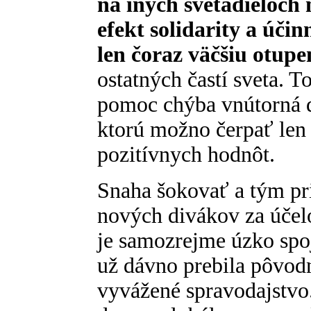
na iných svetadieloch
efekt solidarity a úči
len čoraz väčšiu otup
ostatných častí sveta. T
pomoc chýba vnútorná d
ktorú možno čerpať len
pozitívnych hodnôt.
Snaha šokovať a tým pr
nových divákov za účelo
je samozrejme úzko spo
už dávno prebila pôvodn
vyvážené spravodajstvo