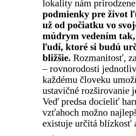
lokality nám prirodzen
podmienky pre život 
už od počiatku vo svoj
múdrym vedením tak, a
ľudí, ktoré si budú ur
bližšie.
Rozmanitosť, zah
– rovnorodosti jednotli
každému človeku umožň
ustavičné rozširovanie 
Veď predsa docieliť ha
vzťahoch možno najlep
existuje určitá blízkos