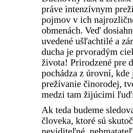
práve intenzívnym prež
pojmov v ich najrozlič
obmenách. Veď dosiahnut
uvedené ušľachtilé a zá
ducha je prvoradým ci
života! Prirodzené pre 
pochádza z úrovní, kde 
prežívanie činorodej, tv
medzi tam žijúcimi ľuď
Ak teda budeme sledov
človeka, ktoré sú skutoč
neviditeľné, nehmatateľ