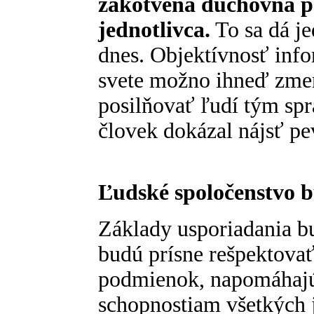
zakotvená duchovná po
jednotlivca.
To sa dá j
dnes. Objektívnosť info
svete možno ihneď zmen
posilňovať ľudí tým s
človek dokázal nájsť p
Ľudské spoločenstvo 
Základy usporiadania bu
budú prísne rešpektovať
podmienok, napomáhajú
schopnostiam všetkých j