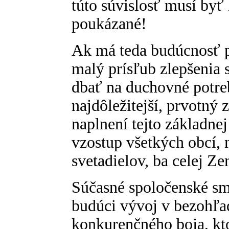
túto súvislosť musí byť
poukázané!
Ak má teda budúcnosť p
malý prísľub zlepšenia 
dbať na duchovné potre
najdôležitejší, prvotný 
naplnení tejto základne
vzostup všetkých obcí, m
svetadielov, ba celej Ze
Súčasné spoločenské sm
budúci vývoj v bezohľ
konkurenčného boja, kt