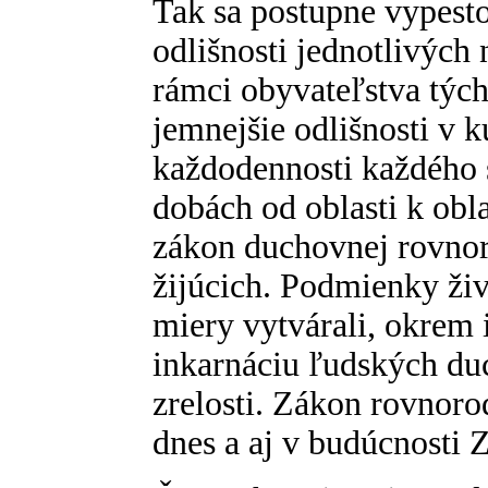
Tak sa postupne vypesto
odlišnosti jednotlivých
rámci obyvateľstva tých
jemnejšie odlišnosti v k
každodennosti každého s
dobách od oblasti k obla
zákon duchovnej rovnor
žijúcich. Podmienky živo
miery vytvárali, okrem 
inkarnáciu ľudských du
zrelosti. Zákon rovnorod
dnes a aj v budúcnosti