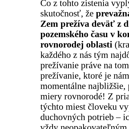
Čo z tohto zistenia vy
skutočnosť, že
prevažn
Zem prežíva deväť z de
pozemského času v kon
rovnorodej oblasti
(kra
každého z nás tým najd
prežívanie práve na tom
prežívanie, ktoré je ná
momentálne najbližšie, p
miery rovnorodé! Z pri
týchto miest človeku vy
duchovných potrieb – i
vždy neopakovateľným 