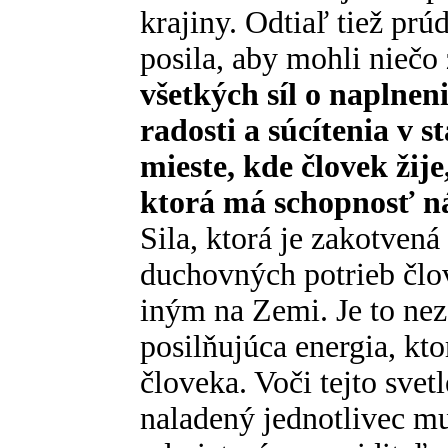
krajiny. Odtiaľ tiež prú
posila, aby mohli niečo
všetkých síl o naplnen
radosti a súcítenia v s
mieste, kde človek žije
ktorá má schopnosť ná
Sila, ktorá je zakotven
duchovných potrieb člo
iným na Zemi. Je to nez
posilňujúca energia, kto
človeka. Voči tejto svet
naladený jednotlivec mu