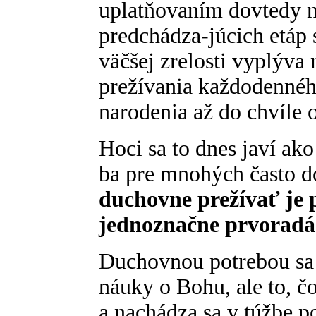
uplatňovaním dovtedy n
predchádza-júcich etáp
väčšej zrelosti vyplýva
prežívania každodennéh
narodenia až do chvíle 
Hoci sa to dnes javí ako
ba pre mnohých často 
duchovne prežívať je 
jednoznačne prvoradá
Duchovnou potrebou sa t
náuky o Bohu, ale to, č
a nachádza sa v túžbe p