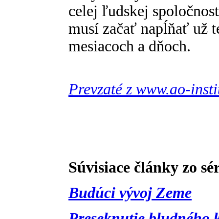
celej ľudskej spoločnost
musí začať napĺňať už te
mesiacoch a dňoch.
Prevzaté z www.ao-insti
Súvisiace články zo sé
Budúci vývoj Zeme
Preseknutie bludného 