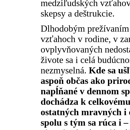
medziľudských vzťahov
skepsy a deštrukcie.
Dlhodobým prežívaním 
vzťahoch v rodine, v za
ovplyvňovaných nedost
živote sa i celá budúcn
nezmyselná.
Kde sa uš
aspoň občas ako priro
napĺňané v dennom spo
dochádza k celkovému
ostatných mravných i 
spolu s tým sa rúca i 