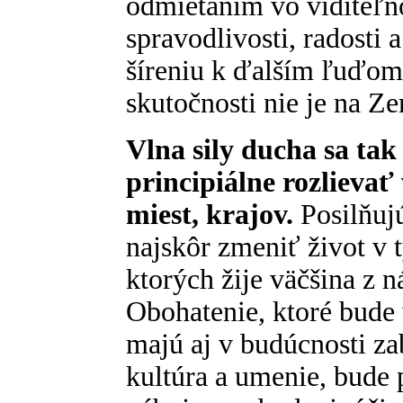
odmietaním vo viditeľn
spravodlivosti, radosti a
šíreniu k ďalším ľuďom
skutočnosti nie je na Z
Vlna sily ducha sa ta
principiálne rozlievať
miest, krajov.
Posilňuj
najskôr zmeniť život v 
ktorých žije väčšina z n
Obohatenie, ktoré bude
majú aj v budúcnosti z
kultúra a umenie, bude 