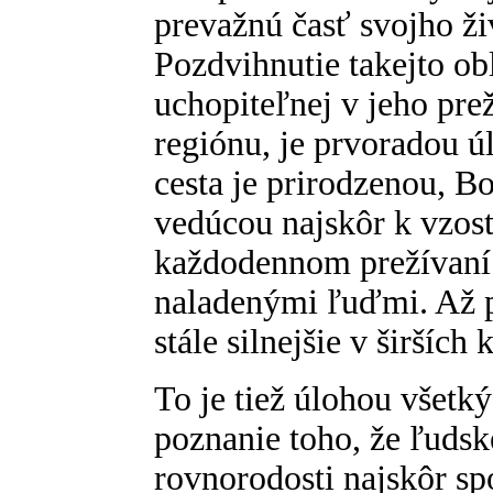
prevažnú časť svojho živ
Pozdvihnutie takejto ob
uchopiteľnej v jeho prež
regiónu, je prvoradou ú
cesta je prirodzenou, 
vedúcou najskôr k vzost
každodennom prežívaní 
naladenými ľuďmi. Až p
stále silnejšie v širších
To je tiež úlohou všetký
poznanie toho, že ľudsk
rovnorodosti najskôr sp