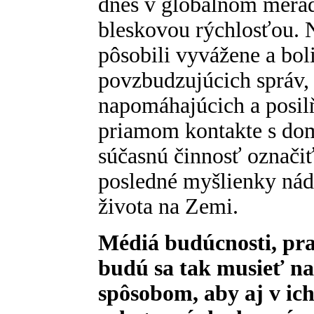
dnes v globálnom meradl
bleskovou rýchlosťou. 
pôsobili vyvážene a bol
povzbudzujúcich správ,
napomáhajúcich a posil
priamom kontakte s do
súčasnú činnosť označiť
posledné myšlienky nád
života na Zemi.
Médiá budúcnosti, pra
budú sa tak musieť n
spôsobom, aby aj v ich