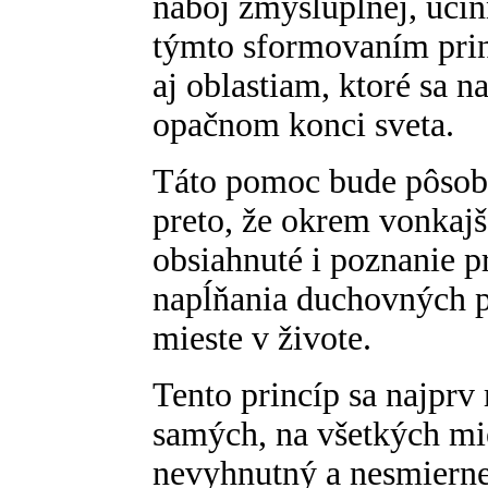
náboj zmysluplnej, účin
týmto sformovaním prin
aj oblastiam, ktoré sa n
opačnom konci sveta.
Táto pomoc bude pôsob
preto, že okrem vonkajš
obsiahnuté i poznanie p
napĺňania duchovných p
mieste v živote.
Tento princíp sa najprv
samých, na všetkých mie
nevyhnutný a nesmierne