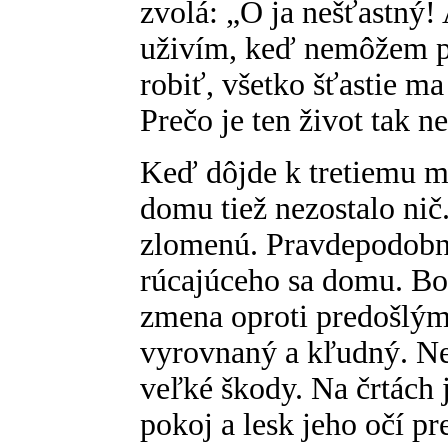
zvolá: „Ó ja nešťastný!
uživím, keď nemôžem p
robiť, všetko šťastie ma
Prečo je ten život tak n
Keď dôjde k tretiemu ml
domu tiež nezostalo nič.
zlomenú. Pravdepodobne 
rúcajúceho sa domu. Bo
zmena oproti predošlým
vyrovnaný a kľudný. Ner
veľké škody. Na črtách 
pokoj a lesk jeho očí pr