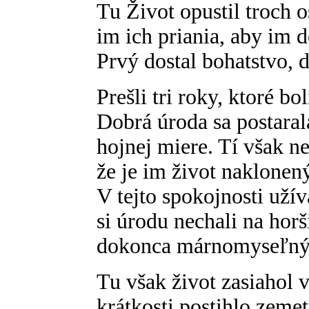
Tu Život opustil troch 
im ich priania, aby im do
Prvý dostal bohatstvo, d
Prešli tri roky, ktoré b
Dobrá úroda sa postaral
hojnej miere. Tí však ne
že je im život naklonen
V tejto spokojnosti uží
si úrodu nechali na horš
dokonca márnomyseľný
Tu však život zasiahol
krátkosti postihlo zemet