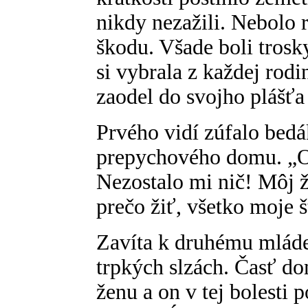
nikdy nezažili. Nebolo 
škodu. Všade boli tros
si vybrala z každej rodi
zaodel do svojho plášťa 
Prvého vidí zúfalo bedá
prepychového domu. „O 
Nezostalo mi nič! Môj 
prečo žiť, všetko moje š
Zavíta k druhému mláden
trpkých slzách. Časť d
ženu a on v tej bolesti 