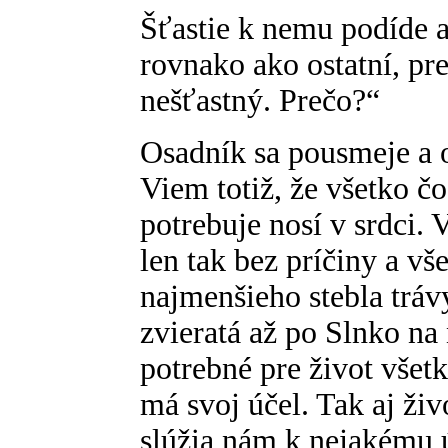
Šťastie k nemu podíde a
rovnako ako ostatní, pre
nešťastný. Prečo?“
Osadník sa pousmeje a 
Viem totiž, že všetko č
potrebuje nosí v srdci. 
len tak bez príčiny a v
najmenšieho stebla trávy
zvieratá až po Slnko na 
potrebné pre život všet
má svoj účel. Tak aj živ
slúžia nám k nejakému ú