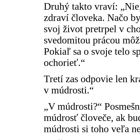
Druhý takto vraví: „Nie,
zdraví človeka. Načo by
svoj život pretrpel v ch
svedomitou prácou môže 
Pokiaľ sa o svoje telo 
ochorieť.“
Tretí zas odpovie len kr
v múdrosti.“
„V múdrosti?“ Posmešne 
múdrosť človeče, ak bud
múdrosti si toho veľa n