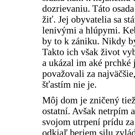
dozrievaniu. Táto osada
žiť. Jej obyvatelia sa 
lenivými a hlúpymi. Ke
by to k zániku. Nikdy by
Takto ich však život vy
a ukázal im aké prchké j
považovali za najväčšie
šťastím nie je.
Môj dom je zničený tiež
ostatní. Avšak netrpím a
svojom utrpení prídu z
odkiaľ beriem silu zvlá