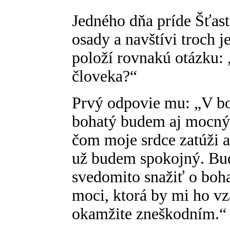
Jedného dňa príde Šťas
osady a navštívi troch 
položí rovnakú otázku: 
človeka?“
Prvý odpovie mu: „V bo
bohatý budem aj mocný 
čom moje srdce zatúži 
už budem spokojný. Bu
svedomito snažiť o boh
moci, ktorá by mi ho vz
okamžite zneškodním.“