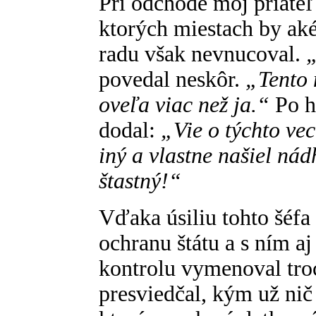
Pri odchode môj priateľ
ktorých miestach by aké
radu však nevnucoval.
„
povedal neskôr.
„Tento 
oveľa viac než ja.“
Po h
dodal:
„Vie o týchto ve
iný a vlastne našiel ná
štastný!“
Vďaka úsiliu tohto šéfa 
ochranu štátu a s ním aj
kontrolu vymenoval troc
presviedčal, kým už nič