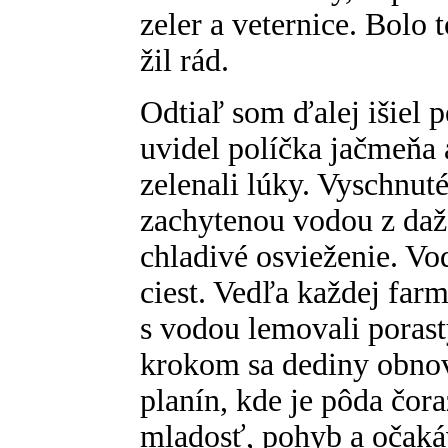
zeler a veternice. Bolo 
žil rád.
Odtiaľ som ďalej išiel 
uvidel políčka jačmeňa 
zelenali lúky. Vyschnu
zachytenou vodou z daž
chladivé osvieženie. Vod
ciest. Vedľa každej farm
s vodou lemovali porast
krokom sa dediny obnovo
planín, kde je pôda čora
mladosť, pohyb a očaká