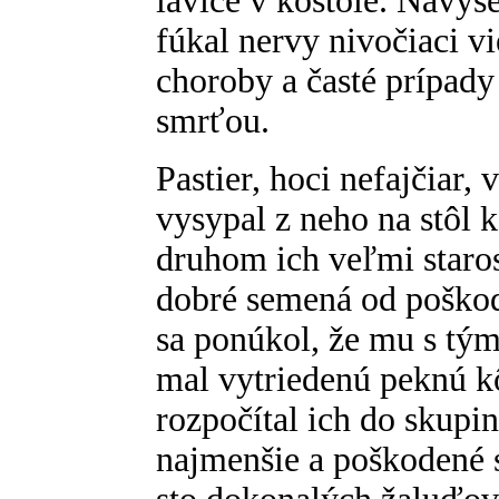
lavice v kostole. Navyš
fúkal nervy nivočiaci vi
choroby a časté prípady
smrťou.
Pastier, hoci nefajčiar,
vysypal z neho na stôl 
druhom ich veľmi staros
dobré semená od poškod
sa ponúkol, že mu s tý
mal vytriedenú peknú k
rozpočítal ich do skupi
najmenšie a poškodené