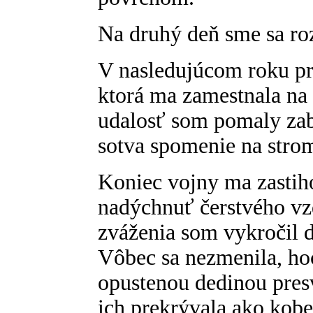
Na druhý deň sme sa roz
V nasledujúcom roku pr
ktorá ma zamestnala na 
udalosť som pomaly zab
sotva spomenie na stro
Koniec vojny ma zastih
nadýchnuť čerstvého v
zváženia som vykročil do
Vôbec sa nezmenila, ho
opustenou dedinou presv
ich prekrývala ako kober