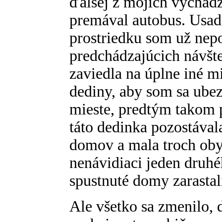
ďalšej z mojich vychádz
premával autobus. Usa
prostriedku som už nep
predchádzajúcich návšte
zaviedla na úplne iné m
dediny, aby som sa ube
mieste, predtým takom
táto dedinka pozostávala
domov a mala troch obyv
nenávidiaci jeden druhéh
spustnuté domy zarastal
Ale všetko sa zmenilo,