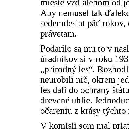
mieste vzdialenom od j
Aby nemusel tak ďalek
sedemdesiat päť rokov,
právetam.
Podarilo sa mu to v na
úradníkov si v roku 1935
„prírodný les“. Rozhodli
neurobili nič, okrem j
les dali do ochrany štát
drevené uhlie. Jednodu
očareniu z krásy týchto
V komisii som mal pria