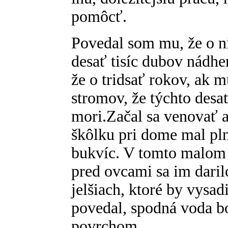
pomôcť.
Povedal som mu, že o n
desať tisíc dubov nádhe
že o tridsať rokov, ak 
stromov, že týchto desa
mori.Začal sa venovať 
škôlku pri dome mal pl
bukvíc. V tomto malom
pred ovcami sa im daril
jelšiach, ktoré by vysad
povedal, spodná voda b
povrchom.