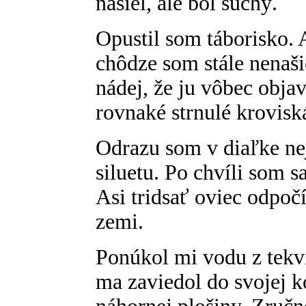
našiel, ale bol suchý.
Opustil som táborisko. 
chôdze som stále nenaši
nádej, že ju vôbec objav
rovnaké strnulé krovisk
Odrazu som v diaľke ne
siluetu. Po chvíli som sa 
Asi tridsať oviec odpoč
zemi.
Ponúkol mi vodu z tekvi
ma zaviedol do svojej k