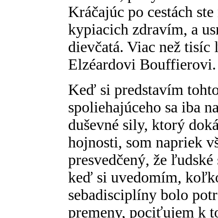
Kráčajúc po cestách ste
kypiacich zdravím, a u
dievčatá. Viac než tisíc 
Elzéardovi Bouffierovi.
Keď si predstavím toh
spoliehajúceho sa iba na
duševné sily, ktorý dok
hojnosti, som napriek 
presvedčený, že ľudské 
keď si uvedomím, koľko 
sebadisciplíny bolo pot
premeny, pociťujem k 