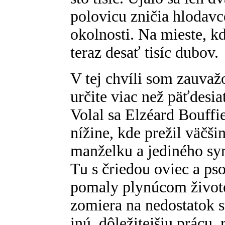
polovicu zničia hlodavc
okolnosti. Na mieste, k
teraz desať tisíc dubov.
V tej chvíli som zauvaž
určite viac než päťdesia
Volal sa Elzéard Bouffi
nížine, kde prežil väčši
manželku a jediného syna
Tu s čriedou oviec a ps
pomaly plynúcom živote.
zomiera na nedostatok 
inú, dôležitejšiu prácu, 