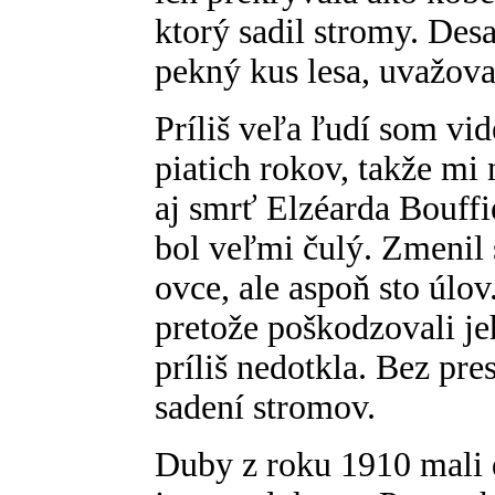
ktorý sadil stromy. Desa
pekný kus lesa, uvažova
Príliš veľa ľudí som vi
piatich rokov, takže mi 
aj smrť Elzéarda Bouff
bol veľmi čulý. Zmenil 
ovce, ale aspoň sto úlov
pretože poškodzovali je
príliš nedotkla. Bez pre
sadení stromov.
Duby z roku 1910 mali d