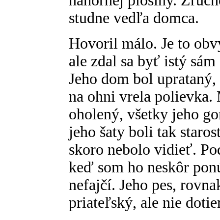
náhornej plošiny. Zručn
studne vedľa domca.
Hovoril málo. Je to obv
ale zdal sa byť istý sám 
Jeho dom bol uprataný, 
na ohni vrela polievka.
oholený, všetky jeho go
jeho šaty boli tak staro
skoro nebolo vidieť. Po
keď som ho neskôr ponú
nefajčí. Jeho pes, rovna
priateľský, ale nie dotie