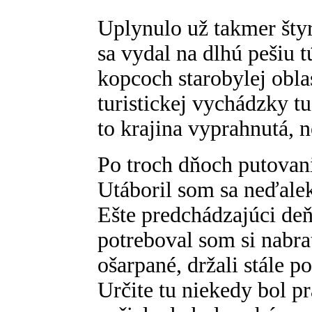
Uplynulo už takmer šty
sa vydal na dlhú pešiu 
kopcoch starobylej oblas
turistickej vychádzky tu
to krajina vyprahnutá, 
Po troch dňoch putovani
Utáboril som sa neďalek
Ešte predchádzajúci de
potreboval som si nabra
ošarpané, držali stále p
Určite tu niekedy bol p