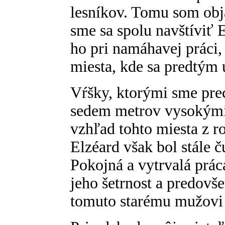
lesníkov. Tomu som obja
sme sa spolu navštíviť 
ho pri namáhavej práci,
miesta, kde sa predtým 
Vŕšky, ktorými sme prec
sedem metrov vysokými
vzhľad tohto miesta z r
Elzéard však bol stále č
Pokojná a vytrvalá prác
jeho šetrnost a predovše
tomuto starému mužovi 