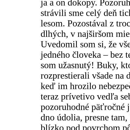
ja a on dokopy. Pozoru
strávili sme celý deň t
lesom. Pozostával z tro
dlhých, v najširšom mies
Uvedomil som si, že vše
jedného človeka – bez 
som užasnutý! Buky, ktor
rozprestierali všade na
keď im hrozilo nebezpeč
teraz prívetivo vedľa se
pozoruhodné päťročné je
dno údolia, presne tam,
blízko pod povrchom pôd