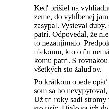
Keď prišiel na vyhliadn
zeme, do vyhĺbenej jamk
zasypal. Vysieval duby.
patrí. Odpovedal, že ni
to nezaujímalo. Predpokl
niekomu, kto o ňu nemá
komu patrí. S rovnakou 
všetkých sto žaluďov.
Po krátkom obede opäť 
som sa ho nevypytoval, 
Už tri roky sadí stromy 
sto tisíc. Ujalo sa ich d