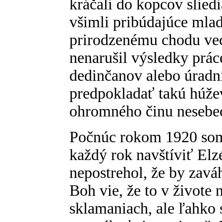
kráčali do kopcov sliedi
všimli pribúdajúce mladé
prirodzenému chodu vecí
nenarušil výsledky prác
dedinčanov alebo úrad
predpokladať takú húže
ohromného činu nesebec
Počnúc rokom 1920 som 
každý rok navštíviť Elz
nepostrehol, že by zavá
Boh vie, že to v živote
sklamaniach, ale ľahko 