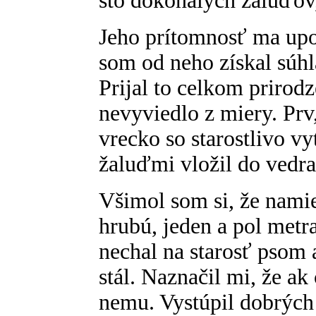
sto dokonalých žaluďov, 
Jeho prítomnosť ma upo
som od neho získal súhla
Prijal to celkom prirodz
nevyviedlo z miery. Prv
vrecko so starostlivo v
žaluďmi vložil do vedra
Všimol som si, že namies
hrubú, jeden a pol metr
nechal na starosť psom 
stál. Naznačil mi, že a
nemu. Vystúpil dobrých