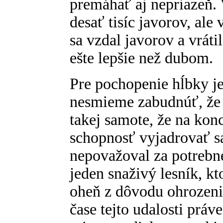
premáhať aj nepriazeň.
desať tisíc javorov, ale
sa vzdal javorov a vráti
ešte lepšie než dubom.
Pre pochopenie hĺbky j
nesmieme zabudnúť, že 
takej samote, že na konc
schopnosť vyjadrovať s
nepovažoval za potrebné
jeden snaživý lesník, k
oheň z dôvodu ohrozenia
čase tejto udalosti prá