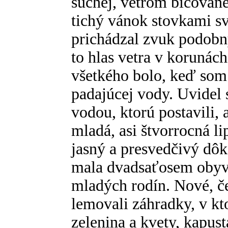
suchej, vetrom bičovane
tichý vánok stovkami sv
prichádzal zvuk podobn
to hlas vetra v korunách
všetkého bolo, keď som
padajúcej vody. Uvidel
vodou, ktorú postavili, 
mladá, asi štvorrocná li
jasný a presvedčivý dôk
mala dvadsaťosem obyva
mladých rodín. Nové, č
lemovali záhradky, v kt
zelenina a kvety, kapust