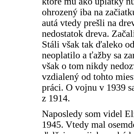
ktoré mu ako úplatky nú
ohrozený iba na začiat
autá vtedy prešli na dre
nedostatok dreva. Začal
Stáli však tak ďaleko od
neoplatilo a ťažby sa zan
však o tom nikdy nedozv
vzdialený od tohto mies
práci. O vojnu v 1939 s
z 1914.
Naposledy som videl Elz
1945. Vtedy mal osemde