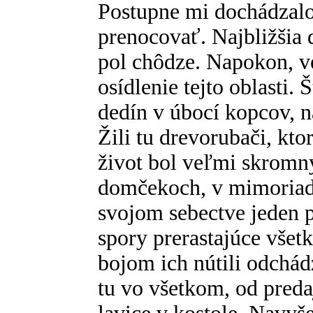
Postupne mi dochádzalo
prenocovať. Najbližšia 
pol chôdze. Napokon, v
osídlenie tejto oblasti.
dedín v úbocí kopcov, n
Žili tu drevorubači, ktor
život bol veľmi skromn
domčekoch, v mimoriadn
svojom sebectve jeden 
spory prerastajúce vše
bojom ich nútili odchádz
tu vo všetkom, od preda