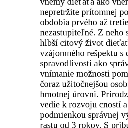
vnemy dieťaťa ako vnem
nepretržite prítomnej p
obdobia prvého až treti
nezastupiteľné. Z neho
hlbší citový život dieť
vzájomného rešpektu s 
spravodlivosti ako sprá
vnímanie možnosti pom
čoraz užitočnejšou osob
hmotnej úrovni. Prirod
vedie k rozvoju cností 
podmienkou správnej vý
rastu od 3 rokov. S pr