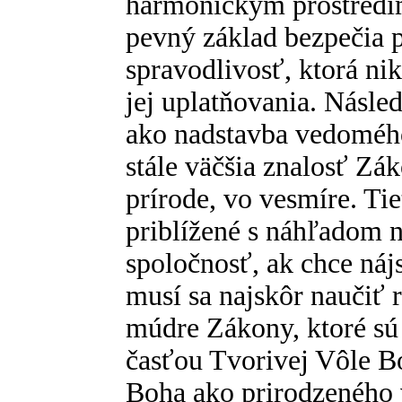
harmonickým prostredí
pevný základ bezpečia 
spravodlivosť, ktorá ni
jej uplatňovania. Násle
ako nadstavba vedomého
stále väčšia znalosť Zá
prírode, vo vesmíre. Ti
priblížené s náhľadom na
spoločnosť, ak chce náj
musí sa najskôr naučiť r
múdre Zákony, ktoré sú
časťou Tvorivej Vôle B
Boha ako prirodzeného 