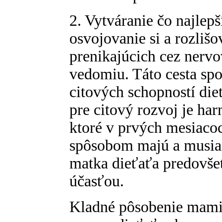
2. Vytváranie čo najlep
osvojovanie si a rozli
prenikajúcich cez nerv
vedomiu. Táto cesta sp
citových schopností di
pre citový rozvoj je har
ktoré v prvých mesiaco
spôsobom majú a musia 
matka dieťaťa predovše
účasťou.
Kladné pôsobenie mamič