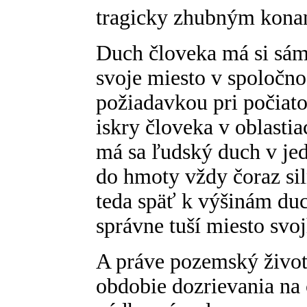
tragicky zhubným kona
Duch človeka má si sám 
svoje miesto v spoločno
požiadavkou pri počia
iskry človeka v oblast
má sa ľudský duch v je
do hmoty vždy čoraz sil
teda späť k výšinám duc
správne tuší miesto svo
A práve pozemský život
obdobie dozrievania n