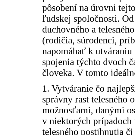
pôsobení na úrovni tej
ľudskej spoločnosti. Od
duchovného a telesného 
(rodičia, súrodenci, prí
napomáhať k utváraniu 
spojenia týchto dvoch č
človeka. V tomto ideáln
1. Vytváranie čo najlep
správny rast telesného o
možnosťami, danými os
v niektorých prípadoch 
telesného postihnutia č