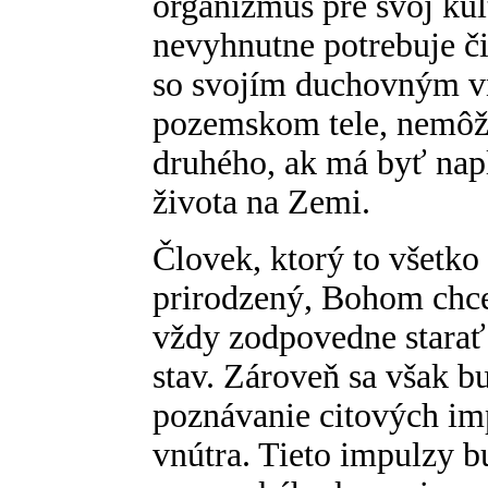
organizmus pre svoj kul
nevyhnutne potrebuje čis
so svojím duchovným v
pozemskom tele, nemôže
druhého, ak má byť nap
života na Zemi.
Človek, ktorý to všetko
prirodzený, Bohom chcen
vždy zodpovedne starať 
stav. Zároveň sa však b
poznávanie citových i
vnútra. Tieto impulzy 