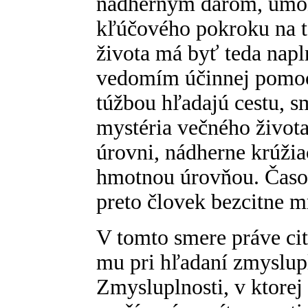
nádherným darom, umož
kľúčového pokroku na t
života má byť teda nap
vedomím účinnej pomoci
túžbou hľadajú cestu, s
mystéria večného života
úrovni, nádherne krúžia
hmotnou úrovňou. Časo
preto človek bezcitne m
V tomto smere práve ci
mu pri hľadaní zmyslupl
Zmysluplnosti, v ktore