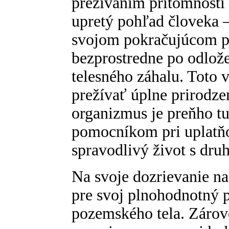
prežívaním prítomnosti 
upretý pohľad človeka –
svojom pokračujúcom p
bezprostredne po odlož
telesného záhalu. Toto 
prežívať úplne prirodze
organizmus je preňho t
pomocníkom pri uplatňo
spravodlivý život s dr
Na svoje dozrievanie na
pre svoj plnohodnotný 
pozemského tela. Zárove