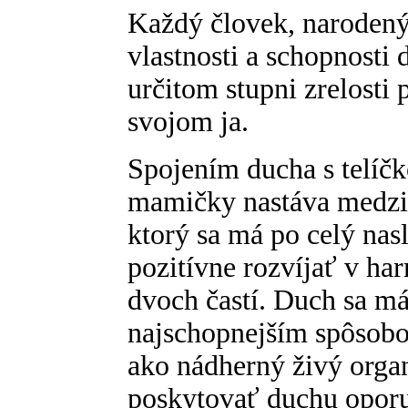
Každý človek, narodený
vlastnosti a schopnosti
určitom stupni zrelosti 
svojom ja.
Spojením ducha s telíčk
mamičky nastáva medzi
ktorý sa má po celý nas
pozitívne rozvíjať v h
dvoch častí. Duch sa m
najschopnejším spôsobo
ako nádherný živý orga
poskytovať duchu opor