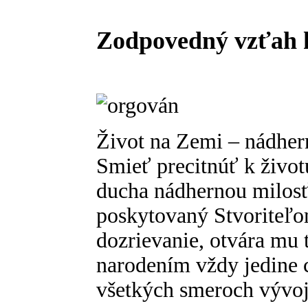
Zodpovedný vzťah k
Život na Zemi – nádhern
Smieť precitnúť k život
ducha nádhernou milosť
poskytovaný Stvoriteľ
dozrievanie, otvára mu 
narodením vždy jedine 
všetkých smeroch vývoja