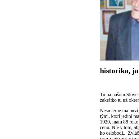
historika, j
Tu na našom Slovens
zakrátko tu už okre
Nesmierne ma mrzí, 
tými, ktorí jediní 
1920, mám 88 rokov.
cenu. Nie v tom, ab
ho oslobodí... Zvlá
som zapisoval rozpr