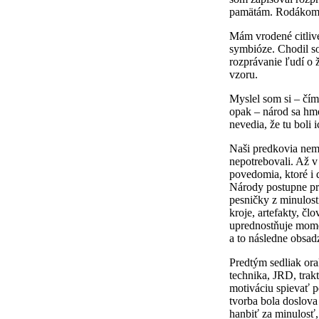
pamätám. Rodákom s
Mám vrodené citlivé
symbióze. Chodil s
rozprávanie ľudí o 
vzoru.
Myslel som si – čím
opak – národ sa hmo
nevedia, že tu boli 
Naši predkovia nema
nepotrebovali. Až v
povedomia, ktoré i d
Národy postupne pre
pesničky z minulost
kroje, artefakty, čl
uprednostňuje mome
a to následne obsadz
Predtým sedliak ora
technika, JRD, trak
motiváciu spievať p
tvorba bola doslov
hanbiť za minulosť