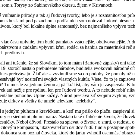
om z Torysy zo Sabinovského okresu, žijem v Krivanoch.
 vnímanie prírody a tak aj ľudovej tvorby, lebo je s rozmanitosťou prír
om s husľami pod pazuchou a podľa nich som notoval ľudové piesne a 
živote, ktorý bol lokálne úplne samorastlý, bez najmenšieho vplyvu tec
 viac času uplynie, tým budú pamiatky vzácnejšie, obdivovanejšie. A d
társtvom a cudzími vplyvmi kŕmi, rodáci sa hanbia za materinskú reč 
ich predkovia.
li ani tušenie, že sú Slovákmi (o tom mám i žartovné zápisky) oni ta
 19. storočí nastalo prebudenie národov, buditelia evokovali národné cí
nes pretrvávajú. Žiaľ ale – vyvinuli sme sa do podoby, že pomaly už nie
stávajú byť nositeľmi svojich vlastných kultúr. Viete, čo to je zapiso
i? To musíte za jednou ženou aj päťkrát íst, aby vám ju zaspievala. K t
ovek ani nežije pre rodinu, len pre ľudovú tvorbu. A to nebude robiť nik
ntálne pohodlie. Úplne každý. Národ prestáva žiť svojimi zvykmi, vz
uje cirkev a všetky tie umelé televízne „celebrity“.
l s jedným pluhom a kravičkami, a keď mu prišlo do plaču, zaspieval si.
tory so siedmimi pluhmi naraz. Nastalo také uľahčenie života, že človek
esničky. Nebol dôvod. Prestalo sa spievať o živote, o smrti, o radosti,
a citovým kompasom, ukazovateľom osudov ľudí. Ľudia postupne spohod
, dokonca som poznal človeka, ktorý do jarku vyhodil osemnásť obraz