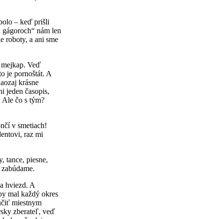
bolo – keď prišli
ch gágoroch“ nám len
ie roboty, a ani sme
a mejkap. Veď
o je pornoštát. A
naozaj krásne
i jeden časopis,
 Ale čo s tým?
nčí v smetiach!
entovi, raz mi
, tance, piesne,
é zabúdame.
ka hviezd. A
by mal každý okres
 učiť miestnym
sky zberateľ, veď