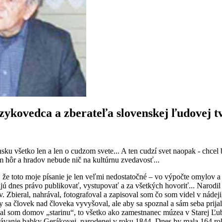
azykovedca a zberateľa slovenskej ľudovej t
ku všetko len a len o cudzom svete... A ten cudzí svet naopak - chcel b
m hôr a hradov nebude nič na kultúrnu zvedavosť...
že toto moje písanie je len veľmi nedostatočné – vo výpočte omylov a
majú dnes právo publikovať, vystupovať a za všetkých hovoriť... Narodil
 Zbieral, nahrával, fotografoval a zapisoval som čo som videl v nádeji
y sa človek nad človeka vyvyšoval, ale aby sa spoznal a sám seba prijal
čal som domov „starinu“, to všetko ako zamestnanec múzea v Starej Ľ
ávanie babky Gerákovej, narodenej v roku 1844. Dnes by mala 164 roko