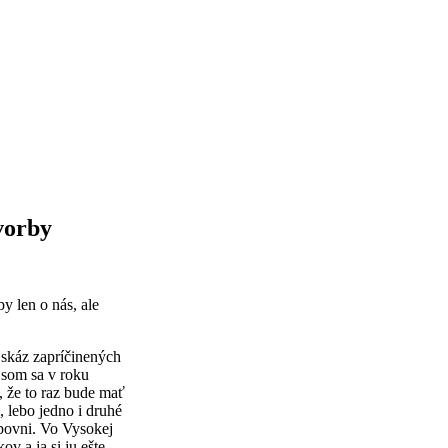
vorby
y len o nás, ale
 skáz zapríčinených
 som sa v roku
, že to raz bude mať
, lebo jedno i druhé
ubovni. Vo Vysokej
v a ja si ju ešte