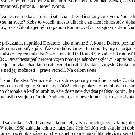
 všetko po mne skončí v kontajneri. Som nadaný vnímať všetko, čo sa 
manitosť, prírodu, ľudovú tvorbu.
va nesmierne katastrofická situácia – likvidácia zmyslu života. Nie je 
o sú na svete? Keby to vedeli, miesto dlhých a zmätených rozpráv, doha
ľov, by stačilo iba jedným orgánom kontrolovať, či sa správna definícia
é prikázania, napríklad Desatoro, ako mravne žiť, konať Dobro, pozna
ako mravne žiť, žijú za ťažké milióny cirkvi. Ich obrady, hry na organ
 ľudstvo nepremenia, ba často naopak. Dr. Horecký v knihe Ukrutnosť
íše: „Deväťdesiatpäť percent vojen bolo i je náboženských.“ Napríklad
e je tam viac charakternosti i vzdelanosti. Likvidácia zmyslu života – n
je nad jej možnosti – práve vrcholí. Na celom svete.
vá“ smrť ľudstva. Vymizne úcta, už dnes pomaly nemáme na sebe čo ob
len o marketingu, o Superstar a súťažiach o peniaze, o podobných nezmy
ho chrobáka a keď to urobíte, ešte dostanete dvadsaťpäťtisíc korún. Je
znalosti o svojom národe. A nielen to, aj v nevedomosti o zmysle života
il sa v roku 1920. Pracoval ako učiteľ, v Krivanoch (obec, v ktorej dod
 V roku 1968 zakladá jednu z najznámejších folklórnych skupín tej doby
klórnych scénok a pásiem. STV na jeho námet nakrútila televízny seriál