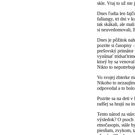
skle. Vraj to už nie
Dnes ľudia len fajči
fašiangy, tri dni v
tak skákali, ale mal
si neuvedomovali, ž
Dnes je pôžitok nah
pozrite si časopisy
prešovský primátor 
vynímať tridsaťtrim
ktorý by sa venoval
Nikto to nepotrebuj
Vo svojej zbierke m
Nikoho to nezaujíma
odpovedal a to bolo
Pozrite sa na deti v
radšej sa hrajú na 
Tento národ za stár
výsledok? O psoch 
etnočasopis, stále 
piesňam, zvykom, t