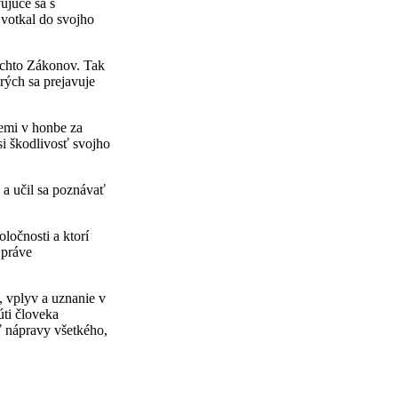
ujúce sa s
votkal do svojho
týchto Zákonov. Tak
rých sa prejavuje
Zemi v honbe za
i škodlivosť svojho
 a učil sa poznávať
ločnosti a ktorí
 práve
, vplyv a uznanie v
úti človeka
 nápravy všetkého,