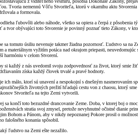
pozostávajúcu z viditeľného vesmíru, pôsobia Dokonalé Zákony, prejav
ou. Tvoria nemennú Vôľu Stvoriteľa, ktorú v okamihu aktu Stvorenia 
držovala a formovala.
odlieha ľubovôli alebo náhode, všetko sa opiera a čerpá z pôsobenia 
sť a tvor obývajúci toto Stvorenie je povinný poznať tieto Zákony, v kto
be sa tomuto úsiliu nevenuje takmer žiadna pozornosť. Ľudstvo sa na 
 a materiálnym vyžitím potáca nad okrajom priepasti, neuvedomujúc s
uší harmóniu v celom Stvorení.
aby si každý z nás uvedomil svoju zodpovednosť za život, ktorý smie žiť
ržiavaním získa každý človek trvalé a pravé hodnoty.
 je ich málo, ktorí sú unavení a nespokojní s dnešným nasmerovaním spo
ajrozličnejších životných prežití hľadajú cestu von z chaosu, ktorý sme
onov Stvoriteľa na tejto Zemi vytvorili.
rej sa končí toto bezuzdné drancovanie Zeme. Doba, v ktorej boj o moc
boženstvách stratia svoj zmysel, pretože nevyhnutné očistné dianie prin
jim Bohom a Pánom, aby v nikdy nepoznanej Pokore prosil o možnosť
jho falošného konania spôsobil.
 aký ľudstvo na Zemi ešte nezažilo.