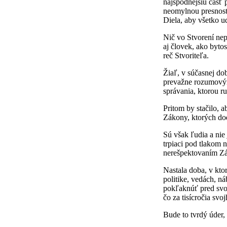
najspodnejšiu časť 
neomylnou presnosť
Diela, aby všetko u
Nič vo Stvorení nep
aj človek, ako byto
reč Stvoriteľa.
Žiaľ, v súčasnej do
prevažne rozumovým
správania, ktorou r
Pritom by stačilo, 
Zákony, ktorých dod
Sú však ľudia a nie
trpiaci pod tlakom n
nerešpektovaním Zák
Nastala doba, v kto
politike, vedách, ná
pokľaknúť pred svo
čo za tisícročia svo
Bude to tvrdý úder,