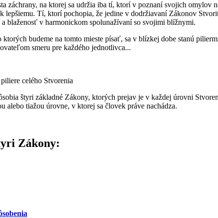
sta záchrany, na ktorej sa udržia iba tí, ktorí v poznaní svojich omylov
e k lepšiemu. Tí, ktorí pochopia, že jedine v dodržiavaní Zákonov Stvor
ie a blaženosť v harmonickom spolunažívaní so svojimi blížnymi.
 ktorých budeme na tomto mieste písať, sa v blízkej dobe stanú pilierm
zovateľom smeru pre každého jednotlivca...
iliere celého Stvorenia
sobia štyri základné Zákony, ktorých prejav je v každej úrovni Stvoreni
 alebo tiažou úrovne, v ktorej sa človek práve nachádza.
štyri Zákony:
ôsobenia