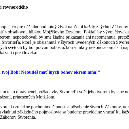
ti rovnorodého
opiť, čo pre náš plnohodnotný život na Zemi každý z týchto Zákonov 
ť s obsahovou hĺbkou Mojžišovho Desatora. Pokiaľ by vývoj človeka 
om, nepotrebovali by sme žiadne prikázania ani napomenutia, pretože
 Stvoriteľa, ktorá je obsiahnutá v štyroch uvedených Zákonoch Stvoren
ných svetoch by bol pravou bohoslužbou v nikdy nekončiacom úsilí nap
ikázania pre človeka:
, tvoj Boh! Nebudeš mať iných bohov okrem mňa!“
m tejto oprávnenej požiadavky Stvoriteľa voči jeho tvorom by sme ne
kázaní, prinesených Mojžišom.
vorenia zreteľne pochopíme činnosť a pôsobenie štyroch Zákonov, udrž
 zvládnutí základného pojmoslovia sa budeme pravidelne vracať ku ka
 Zákonov Stvorenia.