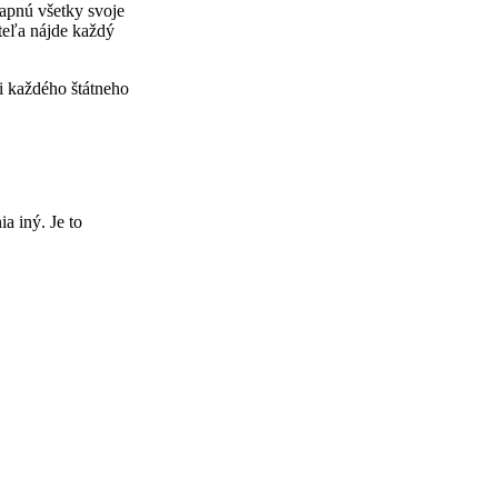
 napnú všetky svoje
iteľa nájde každý
i každého štátneho
a iný. Je to