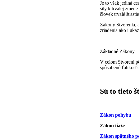
Je to však jediná ce
sily k trvalej zmen
človek trvalé šťast
Zákony Stvorenia, o
zriadenia ako i uka
Základné Zákony – p
V celom Stvorení pô
spôsobené ľahkosťou
Sú to tieto 
Zákon pohybu
Zákon tiaže
Zákon spätného p