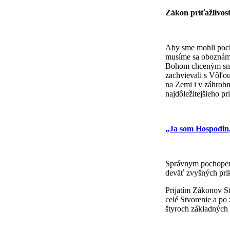
Zákon príťažlivos
Aby sme mohli poch
musíme sa oboznámi
Bohom chceným smer
zachvievali s Vôľou
na Zemi i v záhrob
najdôležitejšieho pr
„Ja som Hospodin
Správnym pochopení
deväť zvyšných pri
Prijatím Zákonov St
celé Stvorenie a po
štyroch základných