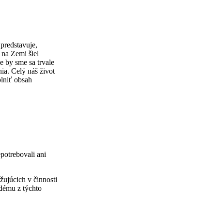
predstavuje,
na Zemi šiel
 by sme sa trvale
ia. Celý náš život
lniť obsah
potrebovali ani
ujúcich v činnosti
ždému z týchto