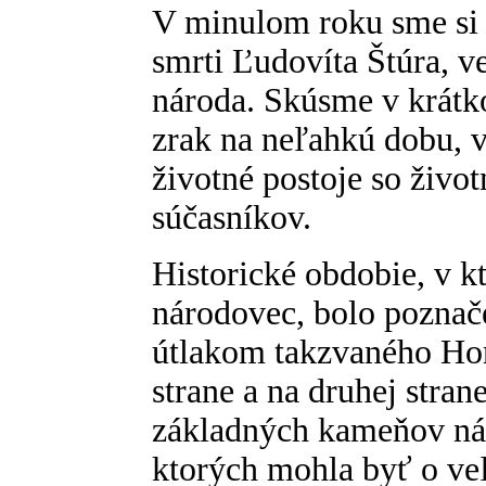
V minulom roku sme si 
smrti Ľudovíta Štúra, v
národa. Skúsme v krátk
zrak na neľahkú dobu, v
životné postoje so živo
súčasníkov.
Historické obdobie, v k
národovec, bolo pozna
útlakom takzvaného Ho
strane a na druhej str
základných kameňov ná
ktorých mohla byť o ve