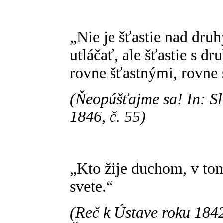
„Nie je šťastie nad dru
utláčať, ale šťastie s d
rovne šťastnými, rovne
(Ňeopúšťajme sa! In: Sl
1846, č. 55)
„Kto žije duchom, v tom
svete.“
(Reč k Ústave roku 184