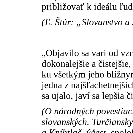
približovať k ideálu ľu
(Ľ. Štúr: „Slovanstvo a
„Objavilo sa vari od vzn
dokonalejšie a čistejšie
ku všetkým jeho blížny
jedna z najšľachetnejší
sa ujalo, javí sa lepšia 
(O národných povestiac
slovanských. Turčiansky
a Kníhtlač. účast. spolo