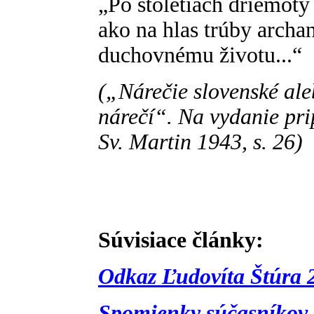
„Po stoletiach driemoty 
ako na hlas trúby archa
duchovnému životu...“
(„Nárečie slovenské ale
nárečí“. Na vydanie pri
Sv. Martin 1943, s. 26)
Súvisiace články:
Odkaz Ľudovíta Štúra 
Spomienky súčasníkov 