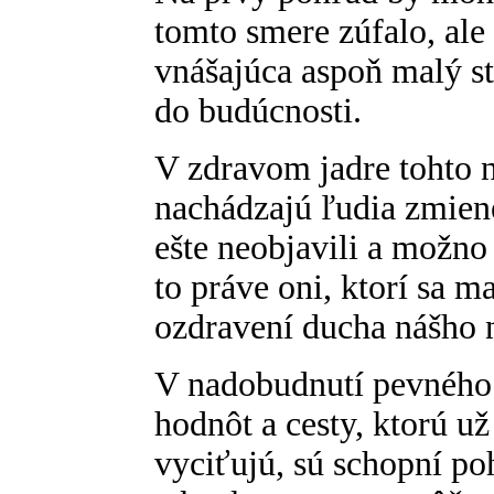
tomto smere zúfalo, ale 
vnášajúca aspoň malý s
do budúcnosti.
V zdravom jadre tohto n
nachádzajú ľudia zmien
ešte neobjavili a možno
to práve oni, ktorí sa m
ozdravení ducha nášho 
V nadobudnutí pevného 
hodnôt a cesty, ktorú 
vyciťujú, sú schopní p