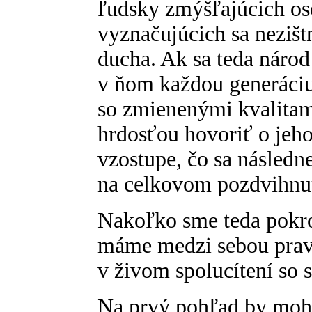
ľudsky zmýšľajúcich oso
vyznačujúcich sa neziš
ducha. Ak sa teda náro
v ňom každou generáciu
so zmienenými kvalitam
hrdosťou hovoriť o jeh
vzostupe, čo sa následn
na celkovom pozdvihnut
Nakoľko sme teda pokro
máme medzi sebou pravý
v živom spolucítení so
Na prvý pohľad by mohl