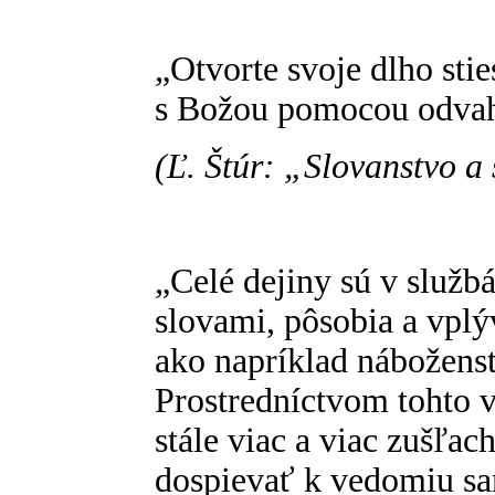
„Otvorte svoje dlho stie
s Božou pomocou odvah
(Ľ. Štúr: „Slovanstvo a
„Celé dejiny sú v služb
slovami, pôsobia a vpl
ako napríklad náboženst
Prostredníctvom tohto 
stále viac a viac zušľa
dospievať k vedomiu sa