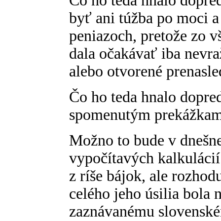
Čo ho teda hnalo dopre
byť ani túžba po moci a 
peniazoch, pretože zo v
dala očakávať iba nevraž
alebo otvorené prenasle
Čo ho teda hnalo dopre
spomenutým prekážka
Možno to bude v dnešne
vypočítavých kalkulácií
z ríše bájok, ale rozh
celého jeho úsilia bola
zaznávanému slovenské