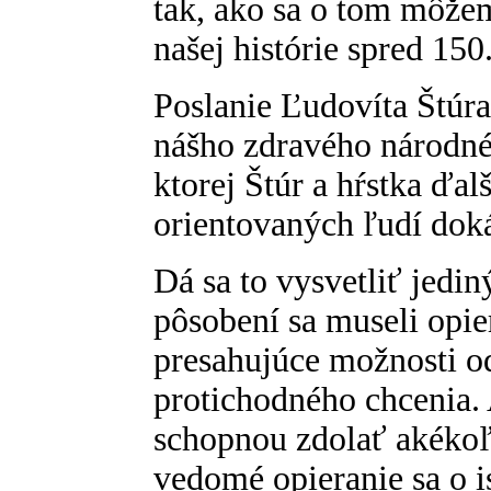
tak, ako sa o tom môže
našej histórie spred 150
Poslanie Ľudovíta Štúra
nášho zdravého národné
ktorej Štúr a hŕstka ďa
orientovaných ľudí dok
Dá sa to vysvetliť jed
pôsobení sa museli opier
presahujúce možnosti o
protichodného chcenia.
schopnou zdolať akékoľ
vedomé opieranie sa o i