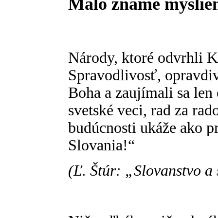
Málo známe myšlien
Národy, ktoré odvrhli K
Spravodlivosť, opravdiv
Boha a zaujímali sa len 
svetské veci, rad za rad
budúcnosti ukáže ako p
Slovania!“
(Ľ. Štúr: „Slovanstvo a