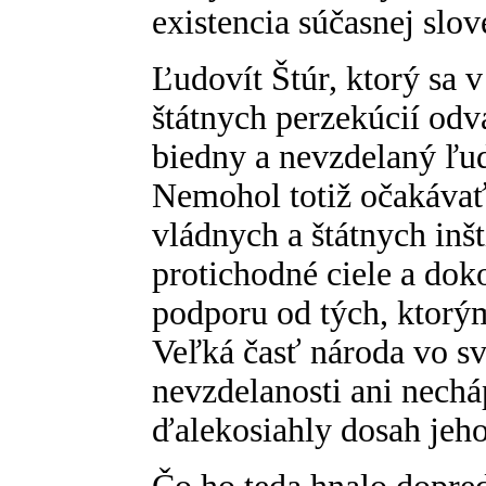
existencia súčasnej slov
Ľudovít Štúr, ktorý sa 
štátnych perzekúcií odv
biedny a nevzdelaný ľud
Nemohol totiž očakávať 
vládnych a štátnych inšt
protichodné ciele a dok
podporu od tých, ktorý
Veľká časť národa vo s
nevzdelanosti ani nechá
ďalekosiahly dosah jeho