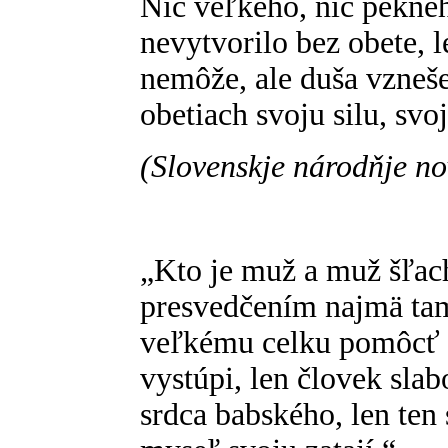
Nič veľkého, nič peknéh
nevytvorilo bez obete, 
nemôže, ale duša vzneše
obetiach svoju silu, svo
(Slovenskje národňje nov
„Kto je muž a muž šľach
presvedčením najmä ta
veľkému celku pomôcť 
vystúpi, len človek slab
srdca babského, len ten