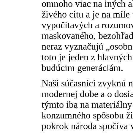
omnoho viac na iných a
živého citu a je na míl
vypočítavých a rozumov
maskovaného, bezohľad
neraz vyznačujú „osobno
toto je jeden z hlavnýc
budúcim generáciám.
Naši súčasníci zvyknú n
modernej dobe a o dosia
týmto iba na materiálny
konzumného spôsobu živ
pokrok národa spočíva 