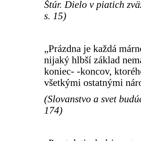
Štúr. Dielo v piatich zv
s. 15)
„Prázdna je každá márn
nijaký hlbší základ nem
koniec- -koncov, ktoré
všetkými ostatnými nár
(Slovanstvo a svet budúc
174)