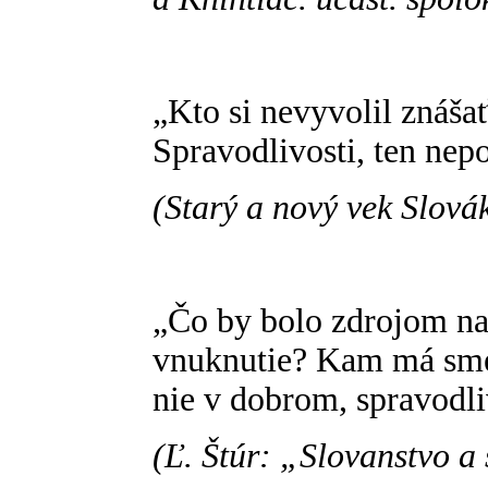
„Kto si nevyvolil znáša
Spravodlivosti, ten nepo
(Starý a nový vek Slová
„Čo by bolo zdrojom naš
vnuknutie? Kam má smer
nie v dobrom, spravodl
(Ľ. Štúr: „Slovanstvo a