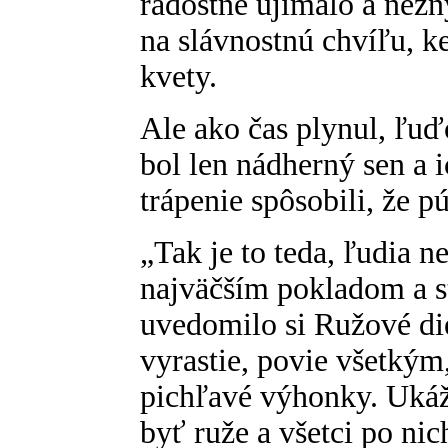
radostne ujímalo a než
na slávnostnú chvíľu, k
kvety.
Ale ako čas plynul, ľuď
bol len nádherný sen a i
trápenie spôsobili, že p
„Tak je to teda, ľudia n
najväčším pokladom a st
uvedomilo si Ružové di
vyrastie, povie všetkým,
pichľavé výhonky. Uká
byť ruže a všetci po ni