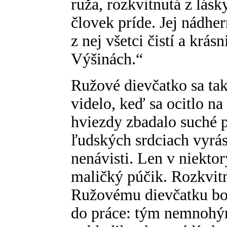
ruža, rozkvitnutá z lásk
človek príde. Jej nádher
z nej všetci čistí a krás
Výšinách.“
Ružové dievčatko sa tak 
videlo, keď sa ocitlo n
hviezdy zbadalo suché p
ľudských srdciach vyrást
nenávisti. Len v niekto
maličký púčik. Rozkvitn
Ružovému dievčatku bol
do práce: tým nemnohý