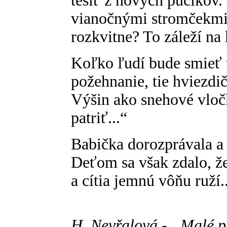
tešiť z nových púčikov.
vianočnými stromčekmi?
rozkvitne? To záleží na
Koľko ľudí bude smieť t
požehnanie, tie hviezdič
Výšin ako snehové vloč
patriť...“
Babička dorozprávala a 
Deťom sa však zdalo, že
a cítia jemnú vôňu ruží..
H. Nevřalová - „Malé p