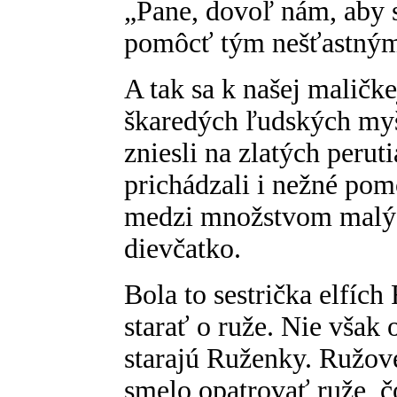
„Pane, dovoľ nám, aby 
pomôcť tým nešťastným 
A tak sa k našej maličk
škaredých ľudských myš
zniesli na zlatých perut
prichádzali i nežné pomo
medzi množstvom malýc
dievčatko.
Bola to sestrička elfích
starať o ruže. Nie však 
starajú Ruženky. Ružové
smelo opatrovať ruže, 