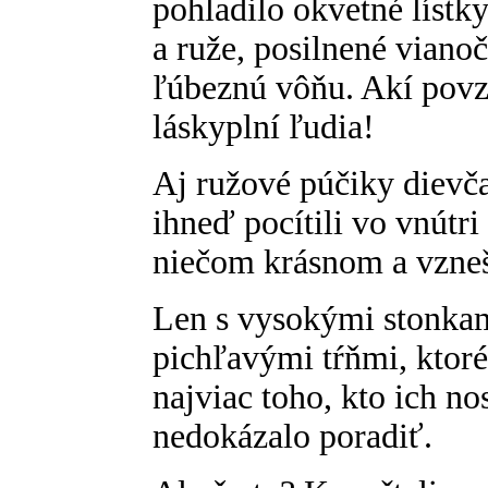
pohladilo okvetné lístky
a ruže, posilnené viano
ľúbeznú vôňu. Akí povzb
láskyplní ľudia!
Aj ružové púčiky dievča
ihneď pocítili vo vnútr
niečom krásnom a vzne
Len s vysokými stonkam
pichľavými tŕňmi, ktoré
najviac toho, kto ich no
nedokázalo poradiť.