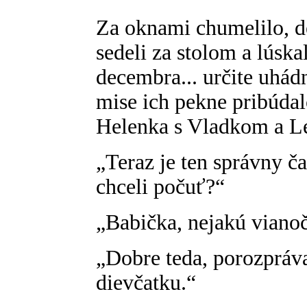
Za oknami chumelilo, d
sedeli za stolom a lúska
decembra... určite uhádn
mise ich pekne pribúdal
Helenka s Vladkom a Len
„Teraz je ten správny č
chceli počuť?“
„Babička, nejakú viano
„Dobre teda, porozpr
dievčatku.“