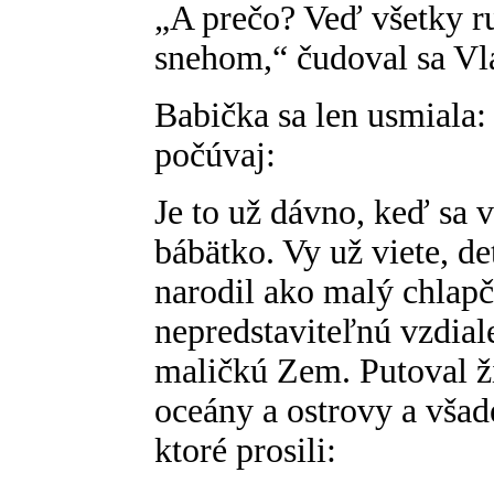
„A prečo? Veď všetky r
snehom,“ čudoval sa Vl
Babička sa len usmiala:
počúvaj:
Je to už dávno, keď sa 
bábätko. Vy už viete, de
narodil ako malý chlapč
nepredstaviteľnú vzdial
maličkú Zem. Putoval ž
oceány a ostrovy a všade
ktoré prosili: