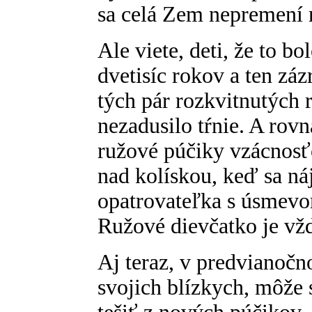
sa celá Zem nepremení 
Ale viete, deti, že to b
dvetisíc rokov a ten záz
tých pár rozkvitnutých r
nezadusilo tŕnie. A rov
ružové púčiky vzácnosťo
nad kolískou, keď sa náj
opatrovateľka s úsmevo
Ružové dievčatko je vž
Aj teraz, v predvianočn
svojich blízkych, môže s