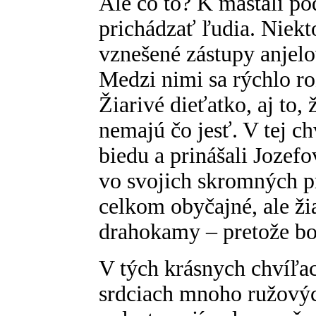
Ale čo to? K maštali po
prichádzať ľudia. Niekto
vznešené zástupy anjel
Medzi nimi sa rýchlo roz
Žiarivé dieťatko, aj to, 
nemajú čo jesť. V tej ch
biedu a prinášali Jozefov
vo svojich skromných pr
celkom obyčajné, ale žia
drahokamy – pretože bol
V tých krásnych chvíľa
srdciach mnoho ružovýc