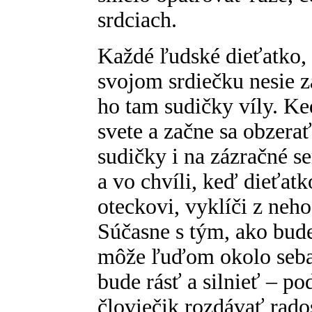
srdciach.
Každé ľudské dieťatko, k
svojom srdiečku nesie 
ho tam sudičky víly. Ke
svete a začne sa obzera
sudičky i na zázračné s
a vo chvíli, keď dieťat
oteckovi, vyklíči z neh
Súčasne s tým, ako bude
môže ľuďom okolo seba
bude rásť a silnieť – p
človiečik rozdávať rado