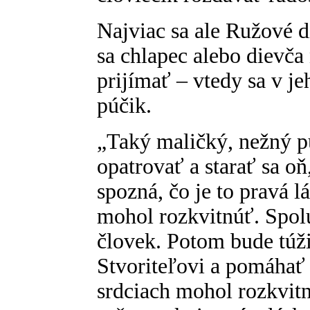
Najviac sa ale Ružové d
sa chlapec alebo dievča 
prijímať – vtedy sa v j
púčik.
„Taký maličký, nežný pú
opatrovať a starať sa o
spozná, čo je to pravá 
mohol rozkvitnúť. Spolu
človek. Potom bude túži
Stvoriteľovi a pomáhať
srdciach mohol rozkvitn