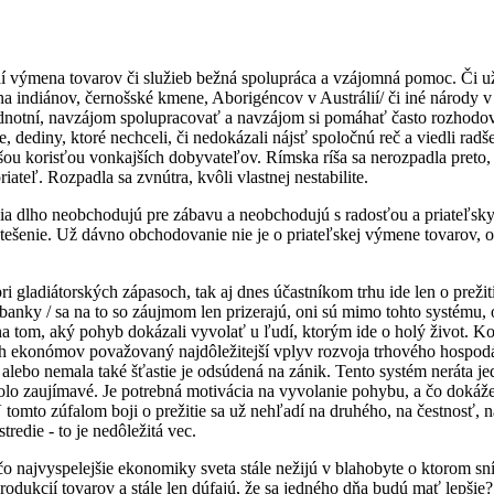
í výmena tovarov či služieb bežná spolupráca a vzájomná pomoc. Či u
na indiánov, černošské kmene, Aborigéncov v Austrálií/ či iné národy v 
dnotní, navzájom spolupracovať a navzájom si pomáhať často rozhodova
 dediny, ktoré nechceli, či nedokázali nájsť spoločnú reč a viedli radše
hšou korisťou vonkajších dobyvateľov. Rímska ríša sa nerozpadla preto, 
riateľ. Rozpadla sa zvnútra, kvôli vlastnej nestabilite.
ia dlho neobchodujú pre zábavu a neobchodujú s radosťou a priateľsky
otešenie. Už dávno obchodovanie nie je o priateľskej výmene tovarov,
 gladiátorských zápasoch, tak aj dnes účastníkom trhu ide len o prežiti
 banky / sa na to so záujmom len prizerajú, oni sú mimo tohto systému, 
na tom, aký pohyb dokázali vyvolať u ľudí, ktorým ide o holý život. K
h ekonómov považovaný najdôležitejší vplyv rozvoja trhového hospodár
á alebo nemala také šťastie je odsúdená na zánik. Tento systém neráta j
olo zaujímavé. Je potrebná motivácia na vyvolanie pohybu, a čo dokáž
 tomto zúfalom boji o prežitie sa už nehľadí na druhého, na čestnosť, n
tredie - to je nedôležitá vec.
o najvyspelejšie ekonomiky sveta stále nežijú v blahobyte o ktorom sní
rodukcií tovarov a stále len dúfajú, že sa jedného dňa budú mať lepšie?