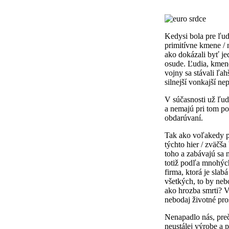
Kedysi bola pre ľud
primitívne kmene / 
ako dokázali byť je
osude. Ľudia, kmene,
vojny sa stávali ľa
silnejší vonkajší nep
V súčasnosti už ľud
a nemajú pri tom p
obdarúvaní.
Tak ako voľakedy pri
týchto hier / zväčša
toho a zabávajú sa 
totiž podľa mnohýc
firma, ktorá je slab
všetkých, to by neb
ako hrozba smrti? V
nebodaj životné pros
Nenapadlo nás, preč
neustálej výrobe a p