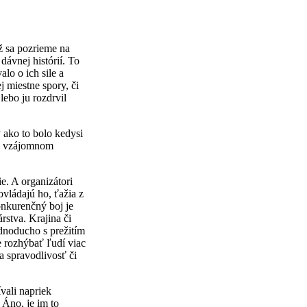
ž sa pozrieme na
dávnej histórií. To
lo o ich sile a
j miestne spory, či
lebo ju rozdrvil
 ako to bolo kedysi
 o vzájomnom
e. A organizátori
ovládajú ho, ťažia z
onkurenčný boj je
stva. Krajina či
ednoducho s prežitím
e rozhýbať ľudí viac
a spravodlivosť či
vali napriek
 Áno, je im to