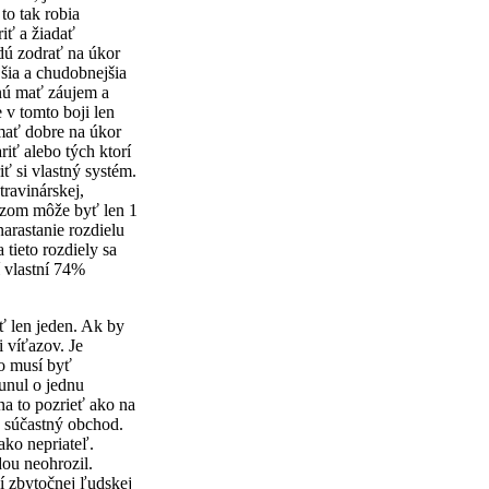
to tak robia
iť a žiadať
dú zodrať na úkor
jšia a chudobnejšia
anú mať záujem a
 v tomto boji len
mať dobre na úkor
iť alebo tých ktorí
iť si vlastný systém.
ravinárskej,
ťazom môže byť len 1
arastanie rozdielu
tieto rozdiely sa
í vlastní 74%
 len jeden. Ak by
 víťazov. Je
to musí byť
sunul o jednu
na to pozrieť ako na
e súčastný obchod.
ako nepriateľ.
dou neohrozil.
í zbytočnej ľudskej