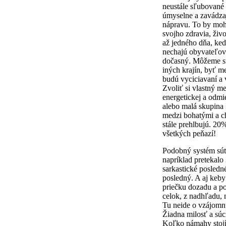
neustále sľubované 
úmyselne a zavádzaj
nápravu. To by mohl
svojho zdravia, živo
až jedného dňa, keď
nechajú obyvateľov 
dočasný. Môžeme si
iných krajín, byť m
budú vyciciavaní a v
Zvoliť si vlastný m
energetickej a odmi
alebo malá skupina 
medzi bohatými a ch
stále prehlbujú. 20
všetkých peňazí!
Podobný systém súť
napríklad pretekalo
sarkastické posledn
posledný. A aj keby
priečku dozadu a po
celok, z nadhľadu, 
Tu neide o vzájomnú
Žiadna milosť a súc
Koľko námahy stojí 