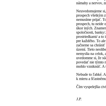
námahy a nervov, zn
Neuvedomujeme si, ž
prospech všetkým z
nemusíme prijať. T
prospech, tu neide 
úkor iných. Znamen
spoločnosti, banky/
prostriedkami/ a to 
pre každého. To ale
začneme sa chrániť
území. Tieto neolib
nemyslia na celok, 
uvedomme si, že súč
povedať nie týmto 
mohlo vzniknúť. A t
Nebude to ľahké. Al
k mieru a šťastnému
Čím vyspelejšia civ
J.P.