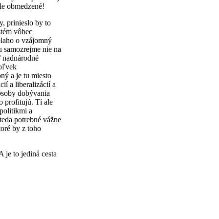
 ale obmedzené!
 prinieslo by to
stém vôbec
blaho o vzájomný
ľu samozrejme nie na
/ nadnárodné
koľvek
bný a je tu miesto
 a liberalizácií a
ôsoby dobývania
 profitujú. Tí ale
politikmi a
 teda potrebné vážne
oré by z toho
 je to jediná cesta