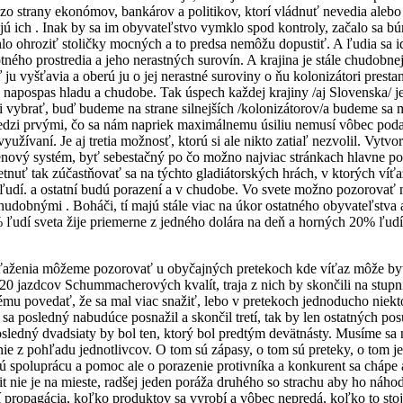
zo strany ekonómov, bankárov a politikov, ktorí vládnuť nevedia alebo 
ú ich . Inak by sa im obyvateľstvo vymklo spod kontroly, začalo sa búr
o ohroziť stoličky mocných a to predsa nemôžu dopustiť. A ľudia sa i
tného prostredia a jeho nerastných surovín. A krajina je stále chudobne
 ju vyšťavia a oberú ju o jej nerastné suroviny o ňu kolonizátori prest
napospas hladu a chudobe. Tak úspech každej krajiny /aj Slovenska/ je
 vybrať, buď budeme na strane silnejších /kolonizátorov/a budeme sa 
edzi prvými, čo sa nám napriek maximálnemu úsiliu nemusí vôbec podar
yužívaní. Je aj tretia možnosť, ktorú si ale nikto zatiaľ nezvolil. Vytvor
enový systém, byť sebestačný po čo možno najviac stránkach hlavne pot
etnuť tak zúčastňovať sa na týchto gladiátorských hrách, v ktorých ví
ľudí. a ostatní budú porazení a v chudobe. Vo svete možno pozorovať n
udobnými . Boháči, tí majú stále viac na úkor ostatného obyvateľstva a 
% ľudí sveta žije priemerne z jedného dolára na deň a horných 20% ľud
aženia môžeme pozorovať u obyčajných pretekoch kde víťaz môže byť
 20 jazdcov Schummacherových kvalít, traja z nich by skončili na stupni
ému povedať, že sa mal viac snažiť, lebo v pretekoch jednoducho niek
 sa posledný nabudúce posnažil a skončil tretí, tak by len ostatných po
sledný dvadsiaty by bol ten, ktorý bol predtým devätnásty. Musíme sa 
nie z pohľadu jednotlivcov. O tom sú zápasy, o tom sú preteky, o tom j
 spoluprácu a pomoc ale o porazenie protivníka a konkurent sa chápe 
it nie je na mieste, radšej jeden poráža druhého so strachu aby ho náho
propagácia, koľko produktov sa vyrobí a vôbec nepredá, koľko to stoj