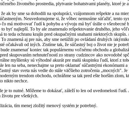
ičeného životného prostredia, plytvanie bohatstvami planéty, ktoré je
e ak by sme sa dohodili na spolupráci, vzájomnom rešpekte a na miery,
účastneným. Neuvedomujeme si, že vôbec nemusíme súťažiť, tento sy
o čo má motivovať ľudí k pohybu a vývoju má byť úsilie o všeobecné 
o to byť najlepší. To by ale znamenalo rešpektovanie druhého, jeho vô
á to teda ochranu krajín pred okupačnými snahami niektorých skupín. 
. To znamená aj pre nás, aby sme netúžili po ovládaní druhých /akými
isté očakávali od iných. Zistíme tak, že súčastný boj o život nie je potre
 bude znamenať koniec tak populárnemu voľnému obchodu a globalizácií
 pred skupovaním nehnuteľností zo strany cudzincov ako novodobé sp
erálne myšlienky sú výhodné akurát pre malú skupinku ľudí, ktorí z toho
ale len na seba, nenechajme sa preto oklamať súčastnými ekonómami a 
astný stav sveta nás vedie do stále väčšieho zotročenia „mocných". Je
moderným trendom obchodu, ochráňme sa tak pred ešte horším zlom, kt
o nikto nechce.
e je to nutné. Môžeme to dokázať, záleží to len od uvedomelosti ľudí. A
 životu pre všetkých.
ilizácia, tím menej zložitý menový systém je potrebný.