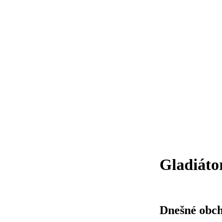
Gladiátor
Dnešné obc